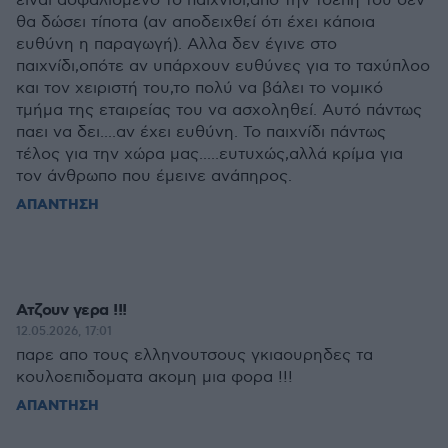
είναι ασφαλισμένο το παιχνίδι,από την τσέπη του δεν
θα δώσει τίποτα (αν αποδειχθεί ότι έχει κάποια
ευθύνη η παραγωγή). Αλλα δεν έγινε στο
παιχνίδι,οπότε αν υπάρχουν ευθύνες για το ταχύπλοο
και τον χειριστή του,το πολύ να βάλει το νομικό
τμήμα της εταιρείας του να ασχοληθεί. Αυτό πάντως
παει να δει....αν έχει ευθύνη. Το παιχνίδι πάντως
τέλος για την χώρα μας.....ευτυχώς,αλλά κρίμα για
τον άνθρωπο που έμεινε ανάπηρος.
ΑΠΑΝΤΗΣΗ
Ατζουν γερα !!!
12.05.2026, 17:01
παρε απο τους ελληνουτσους γκιαουρηδες τα
κουλοεπιδοματα ακομη μια φορα !!!
ΑΠΑΝΤΗΣΗ