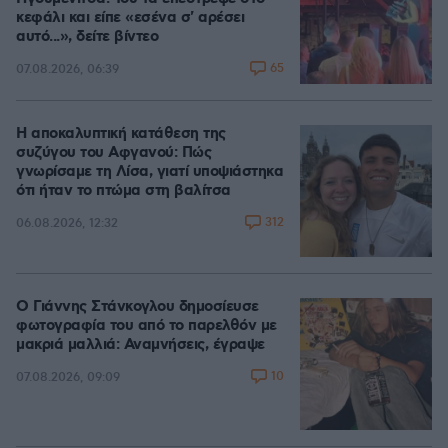
κεφάλι και είπε «εσένα σ' αρέσει
αυτό...», δείτε βίντεο
65
07.08.2026, 06:39
Η αποκαλυπτική κατάθεση της
συζύγου του Αφγανού: Πώς
γνωρίσαμε τη Λίσα, γιατί υποψιάστηκα
ότι ήταν το πτώμα στη βαλίτσα
312
06.08.2026, 12:32
Ο Γιάννης Στάνκογλου δημοσίευσε
φωτογραφία του από το παρελθόν με
μακριά μαλλιά: Αναμνήσεις, έγραψε
10
07.08.2026, 09:09