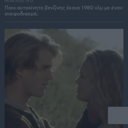
06.08.2026, 19:12
Ποιο αυτοκίνητο βενζίνης έκανε 1.980 χλμ με έναν
ανεφοδιασμό;