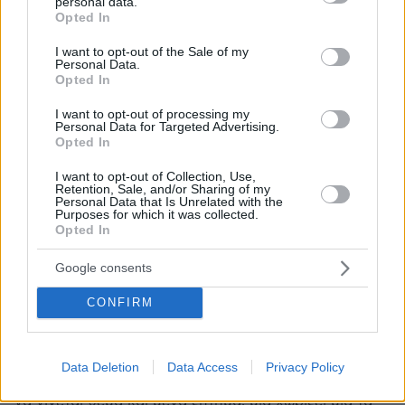
personal data.
grant or deny consent to Google and its third-party tags to
νικ
Opted In
use your data for below specified purposes in below Google
12.05.2026, 14:58
consent section.
I want to opt-out of the Sale of my
τον έζωσαν τα φίδια για τις αποζημιώσεις;
Personal Data.
Opted In
ΑΠΑΝΤΗΣΗ
I want to opt-out of processing my
Λαμιωτης
Personal Data for Targeted Advertising.
12.05.2026, 16:36
Opted In
Για χαζό τον έχεις τον Τούρκο και γενικά όλους
I want to opt-out of Collection, Use,
που έχουν χρήματα; Δεν είναι τυχαίο που έχουν.....
Retention, Sale, and/or Sharing of my
Personal Data that Is Unrelated with the
ΑΠΑΝΤΗΣΗ
Purposes for which it was collected.
Opted In
Google consents
ares
CONFIRM
12.05.2026, 14:55
Δυστυχώς όταν τα πρότυπα που έχουν περάσει στην
κοινωνία είναι πως θα τα κονομήσουμε σε τέτοια
Data Deletion
Data Access
Privacy Policy
παιχνίδια, και, πως όταν γκαστρώνεται η μια παίκτρια
να γίνεται θέμα και μέγα ζήτημα, μια χωρίζει μια τα