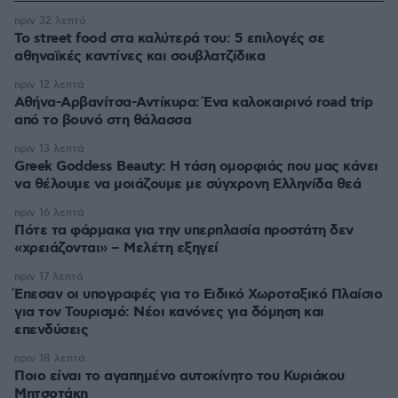
πριν 32 λεπτά
Το street food στα καλύτερά του: 5 επιλογές σε
αθηναϊκές καντίνες και σουβλατζίδικα
πριν 12 λεπτά
Αθήνα-Αρβανίτσα-Αντίκυρα: Ένα καλοκαιρινό road trip
από το βουνό στη θάλασσα
πριν 13 λεπτά
Greek Goddess Beauty: Η τάση ομορφιάς που μας κάνει
να θέλουμε να μοιάζουμε με σύγχρονη Ελληνίδα θεά
πριν 16 λεπτά
Πότε τα φάρμακα για την υπερπλασία προστάτη δεν
«χρειάζονται» – Μελέτη εξηγεί
πριν 17 λεπτά
Έπεσαν οι υπογραφές για το Ειδικό Χωροταξικό Πλαίσιο
για τον Τουρισμό: Νέοι κανόνες για δόμηση και
επενδύσεις
πριν 18 λεπτά
Ποιο είναι το αγαπημένο αυτοκίνητο του Κυριάκου
Μητσοτάκη