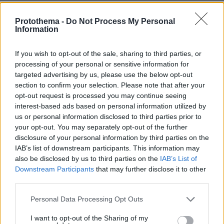
καμια αποζημειωση δεν δικαιουται ! εχει
υπογραψει χαρτι οτι σε ατυχημα , αρρωστια η
Protothema -
Do Not Process My Personal
οτιδηποτε αλλο την αποκλειστικη ευθηνη την εχει
Information
ο ιδιος
If you wish to opt-out of the sale, sharing to third parties, or
ΑΠΑΝΤΗΣΗ
processing of your personal or sensitive information for
Τειρεσίας κυνικός
targeted advertising by us, please use the below opt-out
section to confirm your selection. Please note that after your
12.05.2026, 17:13
opt-out request is processed you may continue seeing
Γειά σου ρε "δικαστή" με τα μαργαριτάρια σου.
interest-based ads based on personal information utilized by
Βγάλε πρώτα το νηπιαγωγείο κι εδώ θα είμαστε
us or personal information disclosed to third parties prior to
ακόμα να μας δώσεις τα "φώτα" σου. Ε, ρε τι
your opt-out. You may separately opt-out of the further
ζούμε...
disclosure of your personal information by third parties on the
ΑΠΑΝΤΗΣΗ
IAB’s list of downstream participants. This information may
also be disclosed by us to third parties on the
IAB’s List of
νηπιο
Downstream Participants
that may further disclose it to other
12.05.2026, 18:33
third parties.
εχει δικιο ομος
Please note that this website/app uses one or more Google
Personal Data Processing Opt Outs
ΑΠΑΝΤΗΣΗ
services and may gather and store information including but
not limited to your visit or usage behaviour. You may click to
I want to opt-out of the Sharing of my