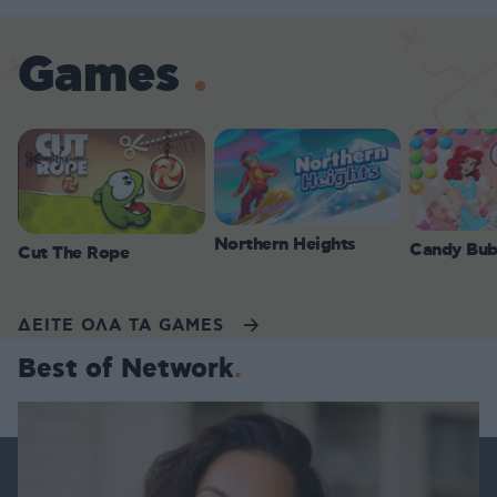
Games
Northern Heights
Candy Bub
Cut The Rope
ΔΕΙΤΕ ΟΛΑ ΤΑ GAMES
Best of Network