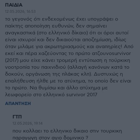
ΠΑΙΔΙΑ
12.05.2026, 16:53
το γεγονός ότι ενδεχομένως έχει υπογράψει ο
παίκτης αποποίηση ευθυνών, δεν σημαίνει
αναγκαστικά (στο ελληνικό δίκαιο) ότι οι όροι αυτοί
είναι ισχυροί και δεν δικαιούται αποζημίωση, ιδίως
όταν μιλάμε για ακρωτηριασμούς και αναπηρίες! Από
εκεί και πέρα χαζεύοντας το πρώτο ατζουνοsurvivor
(2017) μου είχε κάνει τρομερή εντύπωση η τούρκικη
νοοτροπία του παιχνιδιού (αλλαγή κανόνων κατά το
δοκούν, οργάνωση της πλάκας κλπ). Δυστυχώς η
επαλήθευση ήλθε με το ατύχημα, το οποίο δεν είναι
το πρώτο. Να θυμίσω και άλλο ατύχημα με
λεωφορείο στο ελληνικό survivor 2017
ΑΠΑΝΤΗΣΗ
ΓΤΠ
12.05.2026, 19:14
που κολλαει το ελληνικο δικαιο στιν τουρκικη
παραγωγη στον αγιο δομινικο ?