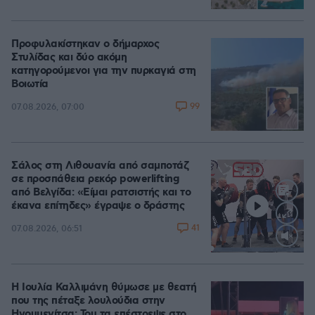
Προφυλακίστηκαν ο δήμαρχος
Στυλίδας και δύο ακόμη
κατηγορούμενοι για την πυρκαγιά στη
Βοιωτία
99
07.08.2026, 07:00
Σάλος στη Λιθουανία από σαμποτάζ
σε προσπάθεια ρεκόρ powerlifting
από Βελγίδα: «Είμαι ρατσιστής και το
έκανα επίτηδες» έγραψε ο δράστης
41
07.08.2026, 06:51
Loaded
:
100.00%
Η Ιουλία Καλλιμάνη θύμωσε με θεατή
που της πέταξε λουλούδια στην
Ηγουμενίτσα: Του τα επέστρεψε στο