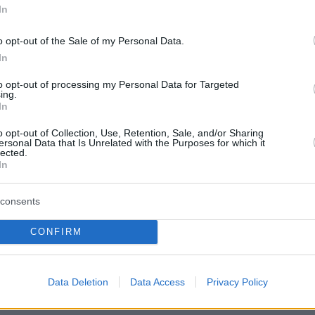
In
 αποκαλύψει επίσης ότι αρχικά θεωρούσε
o opt-out of the Sale of my Personal Data.
» τη σχέση τους λόγω ηλικίας και πίστευε πως
In
γήσει κάπου, ενώ αργότερα εξήγησε πως
ορά στον τρόπο με τον οποίο οι νεότεροι
to opt-out of processing my Personal Data for Targeted
ing.
μετωπίζουν τις γυναίκες. «
Είναι πολύ ώριμος
In
ημένος άνθρωπος, αλλά πιστεύω ότι αυτό έχε
o opt-out of Collection, Use, Retention, Sale, and/or Sharing
ι με τη γενιά του. Μεγάλωσαν σε ένα πιο
ersonal Data that Is Unrelated with the Purposes for which it
lected.
ιβάλλον
», είχε πει σε συνέντευξή της στο
In
azaar» το 2024.
consents
α άρθρου
: Shutterstock
CONFIRM
protothema.gr στο Google News
το
και μάθετε πρώτοι
Data Deletion
Data Access
Privacy Policy
εις