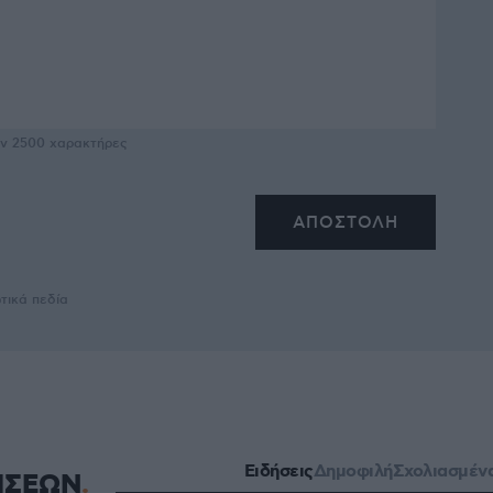
υν
2500
χαρακτήρες
τικά πεδία
Ειδήσεις
Δημοφιλή
Σχολιασμέν
ΗΣΕΩΝ