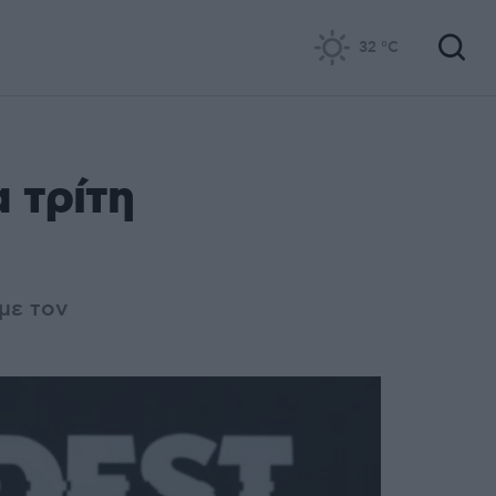
32
°C
α τρίτη
με τον