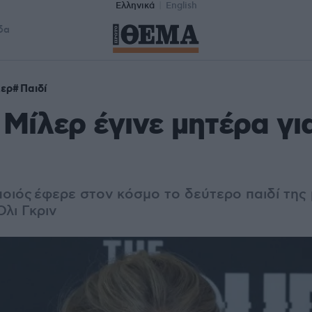
Ελληνικά
English
δα
λερ
Παιδί
 Μίλερ έγινε μητέρα γι
ποιός
έφερε στον κόσμο το δεύτερο παιδί της 
λι Γκριν