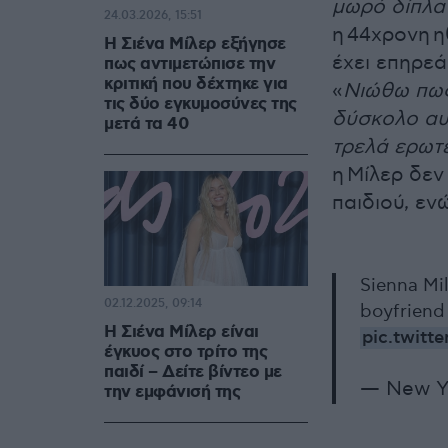
μωρό δίπλα
24.03.2026, 15:51
η
44χρονη
η
Η Σιένα Μίλερ εξήγησε
έχει επηρεά
πως αντιμετώπισε την
κριτική που δέχτηκε για
«
Νιώθω πως 
τις δύο εγκυμοσύνες της
δύσκολο αυτ
μετά τα 40
τρελά ερωτ
η
Μίλερ
δεν 
παιδιού, εν
Sienna Mil
02.12.2025, 09:14
boyfriend
Η Σιένα Μίλερ είναι
pic.twitt
έγκυος στο τρίτο της
παιδί – Δείτε βίντεο με
— New Y
την εμφάνισή της