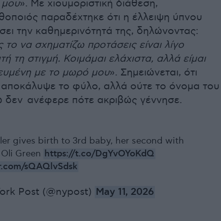
 μου
». Με χιουμοριστική διάθεση,
θοποιός παραδέχτηκε ότι η έλλειψη ύπνου
σει την καθημερινότητά της, δηλώνοντας:
το να σχηματίζω προτάσεις είναι λίγο
ή τη στιγμή. Κοιμάμαι ελάχιστα, αλλά είμαι
ευμένη με το μωρό μου
». Σημειώνεται, ότι
αποκάλυψε το φύλο, αλλά ούτε το όνομα του
ώ δεν ανέφερε πότε ακριβώς γέννησε.
ler gives birth to 3rd baby, her second with
 Oli Green
https://t.co/DgYvOYoKdQ
er.com/sQAQlvSdsk
ork Post (@nypost)
May 11, 2026