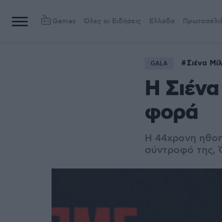
Games
Όλες οι Ειδήσεις
Ελλάδα
Πρωτοσέλι
Σιένα Μί
GALA
Η Σιένα
φορά
Η 44χρονη ηθο
σύντροφό της, Ό