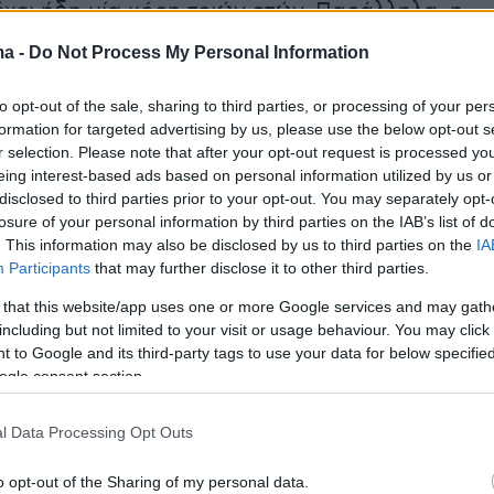
έχει ήδη μία κόρη τριών ετών. Παράλληλα, η
 είναι μητέρα της 12χρονης Μάρλοου, την
ma -
Do Not Process My Personal Information
τησε με τον πρώην αρραβωνιαστικό της, Τομ
θοποιός και ο Όλι Γκριν είναι μαζί από το 2021
to opt-out of the sale, sharing to third parties, or processing of your per
formation for targeted advertising by us, please use the below opt-out s
σε μεγάλο βαθμό τη σχέση τους μακριά από
r selection. Please note that after your opt-out request is processed y
ς δημοσιότητας.
eing interest-based ads based on personal information utilized by us or
disclosed to third parties prior to your opt-out. You may separately opt-
losure of your personal information by third parties on the IAB’s list of
16 χρόνια διαφοράς ηλικίας τους, είχαν
. This information may also be disclosed by us to third parties on the
IA
συζητήσεις, με τη Μίλερ να υπερασπίζεται
Participants
that may further disclose it to other third parties.
 σχέση τους σε παλαιότερη συνέντευξή της
 that this website/app uses one or more Google services and may gath
». «
Φαντάζομαι ότι για κάποιους μπορεί να
including but not limited to your visit or usage behaviour. You may click 
λο να το κατανοήσουν, αλλά στη δική μας
 to Google and its third-party tags to use your data for below specifi
ogle consent section.
υπάρχει μόνο αγάπη και χαρά
», είχε δηλώσει
θέτοντας πως «
δεν μπορείς να βάζεις κανόνες
l Data Processing Opt Outs
 της καρδιάς
».
o opt-out of the Sharing of my personal data.