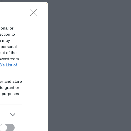
sonal or
ection to
ou may
 personal
out of the
 downstream
B’s List of
er and store
to grant or
ed purposes
ν