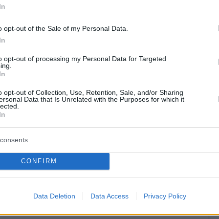
In
o opt-out of the Sale of my Personal Data.
In
to opt-out of processing my Personal Data for Targeted
ing.
In
o opt-out of Collection, Use, Retention, Sale, and/or Sharing
ersonal Data that Is Unrelated with the Purposes for which it
lected.
In
consents
CONFIRM
 δημοσίευση στο Instagram.
Data Deletion
Data Access
Privacy Policy
Η δημοσίευση κοινοποιήθηκε από το χρήστη Queen Mercy Atang👸 (@queenmercyatang)