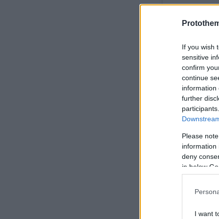
Protothe
If you wish 
sensitive in
confirm you
continue se
information 
further disc
participants
Downstream 
Please note
information 
deny consent
in below Go
Μαζί της ή
ψωμί, και α
Persona
φορέματος 
I want t
να κινηθεί.