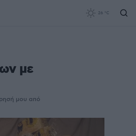
26
°C
ίων με
ίρησή μου από