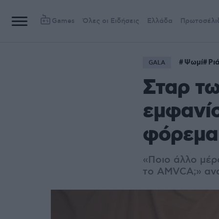
Games
Όλες οι Ειδήσεις
Ελλάδα
Πρωτοσέλι
Ψωμί
Ριά
GALA
Σταρ τω
εμφανίσ
φόρεμα 
«Ποιο άλλο μέρο
το AMVCA;» ανα