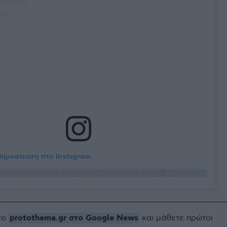
 δημοσίευση στο Instagram.
Η δημοσίευση κοινοποιήθηκε από το χρήστη Queen Mercy Atang👸 (@queenmercyatang)
protothema.gr στο Google News
το
και μάθετε πρώτοι