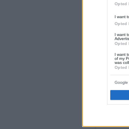
Opted 
I want t
Opted 
I want 
Advertis
Opted 
I want t
of my P
was col
Opted 
Google 
Δείτε αυτή τη