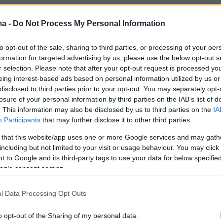
View this post on Instagram
ma -
Do Not Process My Personal Information
to opt-out of the sale, sharing to third parties, or processing of your per
formation for targeted advertising by us, please use the below opt-out s
r selection. Please note that after your opt-out request is processed y
eing interest-based ads based on personal information utilized by us or
disclosed to third parties prior to your opt-out. You may separately opt-
losure of your personal information by third parties on the IAB’s list of
. This information may also be disclosed by us to third parties on the
IA
Participants
that may further disclose it to other third parties.
 that this website/app uses one or more Google services and may gath
including but not limited to your visit or usage behaviour. You may click 
 to Google and its third-party tags to use your data for below specifi
ogle consent section.
ταν δύο κοπέλες που κουβαλούσαν δίσκους με
ρκετές βοηθοί για τη μεταφορά του
l Data Processing Opt Outs
πάνω στο χαλί καθώς η Ατάνγκ δυσκολευότα
o opt-out of the Sharing of my personal data.