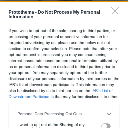
Protothema -
Do Not Process My Personal
Information
If you wish to opt-out of the sale, sharing to third parties, or
processing of your personal or sensitive information for
targeted advertising by us, please use the below opt-out
section to confirm your selection. Please note that after your
opt-out request is processed you may continue seeing
interest-based ads based on personal information utilized by
us or personal information disclosed to third parties prior to
your opt-out. You may separately opt-out of the further
disclosure of your personal information by third parties on the
IAB’s list of downstream participants. This information may
also be disclosed by us to third parties on the
IAB’s List of
Downstream Participants
that may further disclose it to other
06.08.2026, 15:36
third parties.
Η απουσία μέσα στη νύχτα και η λεπτομέρεια στα
μηνύματα: Πώς η σύζυγος του Αφγανού ξεκίνησε
Please note that this website/app uses one or more Google
Personal Data Processing Opt Outs
να τον υποπτεύεται για τη δολοφονία της
services and may gather and store information including but
Βρετανίδας στην Κυψέλη
not limited to your visit or usage behaviour. You may click to
I want to opt-out of the Sharing of my