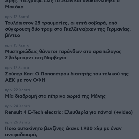
Άρης: Υπέγραψε έως το 2028 και ανακοινώθηκε ο
Μοκόκα
πριν 12 λεπτά
Τουλάχιστον 25 τραυματίες, οι επτά σοβαρά, από
σύγκρουση δύο τραμ στο Γκελζενκίρχεν της Γερμανίας,
βίντεο
πριν 15 λεπτά
Μυστηριώδεις θάνατοι ταράνδων στο αρχιπέλαγος
Σβάλμπαρντ στη Νορβηγία
πριν 17 λεπτά
Σούπερ Καπ: Ο Παπαπέτρου διαιτητής του τελικού της
ΑΕΚ με τον ΟΦΗ
πριν 22 λεπτά
Μία διαδρομή στα πέτρινα χωριά της Μάνης
πριν 24 λεπτά
Renault 4 E-Tech electric: Ελευθερία για πάντα! (+video)
πριν 26 λεπτά
Ποιο αυτοκίνητο βενζίνης έκανε 1.980 χλμ με έναν
ανεφοδιασμό;