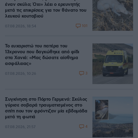
έναν σκύλο; Όχι» λέει ο ερευνητής
μετά τις επικρίσεις για τον θάνατο του
λευκού κουταβιού
101
07.08.2026, 18:54
Το ευχαριστώ του πατέρα του
13χρονου που δαγκώθηκε από φίδι
στα Χανιά: «Μας δώσατε αίσθημα
ασφάλειας»
3
07.08.2026, 10:26
Συγκίνηση στο Πόρτο Γερμενό: Σκύλος
γύρισε σοβαρά τραυματισμένος στο
σπίτι που τον φρόντιζαν μία εβδομάδα
μετά τη φωτιά
4
07.08.2026, 21:57