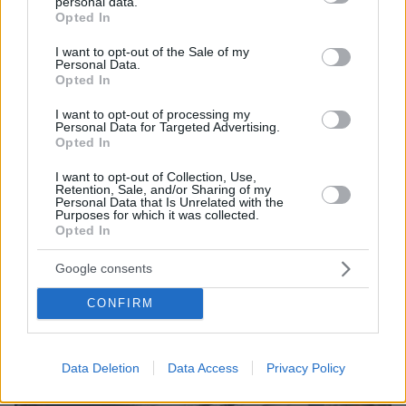
personal data.
grant or deny consent to Google and its third-party tags to
Opted In
use your data for below specified purposes in below Google
07.08.2026, 18:22
consent section.
I want to opt-out of the Sale of my
«Πόσα θέλεις για το κορίτσι;»: Τουρίστας στην
Personal Data.
Κρήτη ζητά... τιμή για να ασελγήσει σε ανήλικη, τι
Opted In
καταγγέλλει ο ιδιοκτήτης επιχείρησης
I want to opt-out of processing my
Personal Data for Targeted Advertising.
Opted In
I want to opt-out of Collection, Use,
Retention, Sale, and/or Sharing of my
Personal Data that Is Unrelated with the
Purposes for which it was collected.
Opted In
Google consents
CONFIRM
Data Deletion
Data Access
Privacy Policy