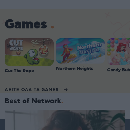
Games
Northern Heights
Candy Bub
Cut The Rope
ΔΕΙΤΕ ΟΛΑ ΤΑ GAMES
Best of Network