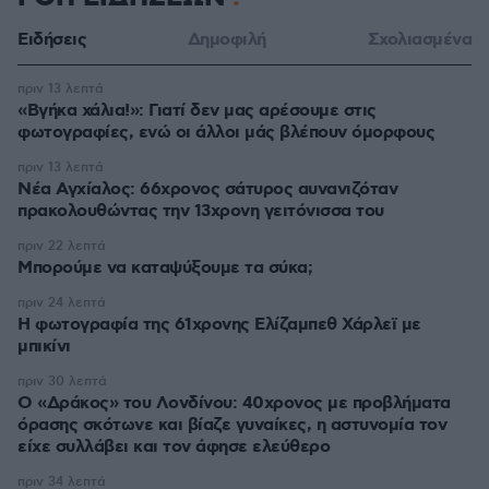
Ειδήσεις
Δημοφιλή
Σχολιασμένα
πριν 13 λεπτά
«Βγήκα χάλια!»: Γιατί δεν μας αρέσουμε στις
φωτογραφίες, ενώ οι άλλοι μάς βλέπουν όμορφους
πριν 13 λεπτά
Νέα Αγχίαλος: 66χρονος σάτυρος αυνανιζόταν
πρακολουθώντας την 13χρονη γειτόνισσα του
πριν 22 λεπτά
Μπορούμε να καταψύξουμε τα σύκα;
πριν 24 λεπτά
Η φωτογραφία της 61χρονης Ελίζαμπεθ Χάρλεϊ με
μπικίνι
πριν 30 λεπτά
Ο «Δράκος» του Λονδίνου: 40χρονος με προβλήματα
όρασης σκότωνε και βίαζε γυναίκες, η αστυνομία τον
είχε συλλάβει και τον άφησε ελεύθερο
πριν 34 λεπτά