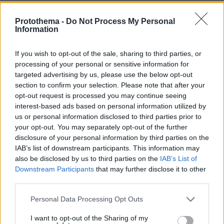
ΤΑ ΠΙΟ ΔΗΜΟΦΙΛΗ
Protothema -
Do Not Process My Personal
Information
If you wish to opt-out of the sale, sharing to third parties, or
processing of your personal or sensitive information for
targeted advertising by us, please use the below opt-out
section to confirm your selection. Please note that after your
opt-out request is processed you may continue seeing
interest-based ads based on personal information utilized by
us or personal information disclosed to third parties prior to
your opt-out. You may separately opt-out of the further
disclosure of your personal information by third parties on the
IAB’s list of downstream participants. This information may
also be disclosed by us to third parties on the
IAB’s List of
Downstream Participants
that may further disclose it to other
third parties.
Please note that this website/app uses one or more Google
Personal Data Processing Opt Outs
services and may gather and store information including but
not limited to your visit or usage behaviour. You may click to
I want to opt-out of the Sharing of my