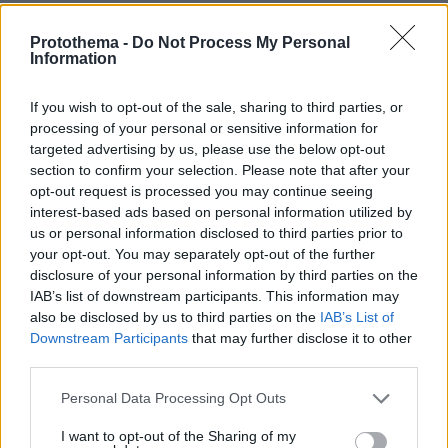
Ειδήσεις
Δείτε όλες τις τελευταίες
από την Ελλάδα
και τον Κόσμο, τη στιγμή που συμβαίνουν, στο
Protothema -
Do Not Process My Personal
Information
Protothema.gr
If you wish to opt-out of the sale, sharing to third parties, or
Σχετικά Άρθρα
processing of your personal or sensitive information for
targeted advertising by us, please use the below opt-out
section to confirm your selection. Please note that after your
opt-out request is processed you may continue seeing
interest-based ads based on personal information utilized by
us or personal information disclosed to third parties prior to
your opt-out. You may separately opt-out of the further
disclosure of your personal information by third parties on the
IAB’s list of downstream participants. This information may
also be disclosed by us to third parties on the
IAB’s List of
Downstream Participants
that may further disclose it to other
third parties.
Please note that this website/app uses one or more Google
Personal Data Processing Opt Outs
services and may gather and store information including but
not limited to your visit or usage behaviour. You may click to
I want to opt-out of the Sharing of my