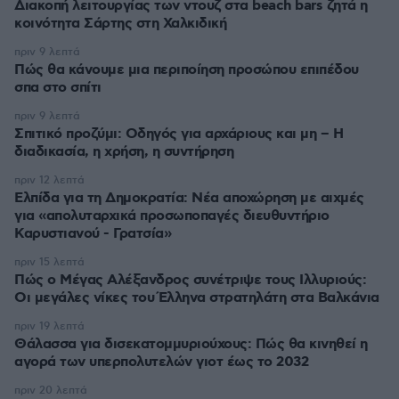
Διακοπή λειτουργίας των ντουζ στα beach bars ζητά η
κοινότητα Σάρτης στη Χαλκιδική
πριν 9 λεπτά
Πώς θα κάνουμε μια περιποίηση προσώπου επιπέδου
σπα στο σπίτι
πριν 9 λεπτά
Σπιτικό προζύμι: Οδηγός για αρχάριους και μη – Η
διαδικασία, η χρήση, η συντήρηση
πριν 12 λεπτά
Ελπίδα για τη Δημοκρατία: Νέα αποχώρηση με αιχμές
για «απολυταρχικά προσωποπαγές διευθυντήριο
Καρυστιανού - Γρατσία»
πριν 15 λεπτά
Πώς ο Μέγας Αλέξανδρος συνέτριψε τους Ιλλυριούς:
Οι μεγάλες νίκες του Έλληνα στρατηλάτη στα Βαλκάνια
πριν 19 λεπτά
Θάλασσα για δισεκατομμυριούχους: Πώς θα κινηθεί η
αγορά των υπερπολυτελών γιοτ έως το 2032
πριν 20 λεπτά