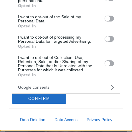
personal data.
grant or deny consent to Google and its third-party tags to
Opted In
use your data for below specified purposes in below Google
consent section.
I want to opt-out of the Sale of my
Personal Data.
Opted In
I want to opt-out of processing my
20.06.2025, 17:42
Personal Data for Targeted Advertising.
Η Λένα Ζευγαρά εξετάζει τη δυνατότητα υποβολής
Opted In
μήνυσης μετά τα υβριστικά, συκοφαντικά και απειλητικά
μηνύματα στα social media
I want to opt-out of Collection, Use,
Retention, Sale, and/or Sharing of my
Personal Data that Is Unrelated with the
Purposes for which it was collected.
Opted In
Google consents
CONFIRM
Data Deletion
Data Access
Privacy Policy