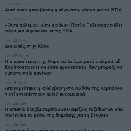
πριν 23 λεπτά
Αυτή είναι η πιο βιώσιμη πόλη στον κόσμο για το 2026
πριν 28 λεπτά
«Ούτε πόλεμος, ούτε ειρήνη»: Γιατί ο Πεζεσκιάν πιέζει
τώρα για συμφωνία με τις ΗΠΑ
πριν 28 λεπτά
Διακοπές στην Κάσο
πριν 39 λεπτά
Η απογοήτευση της Μπρίτνεϊ Σπίαρς μετά από μπότοξ:
Κορίτσια πρέπει να είστε προσεκτικές, δεν μπορείς να
εμπιστευτείς κανέναν
πριν 41 λεπτά
Απαγορεύτηκε η κολύμβηση στο Αρδάνι της Καρπάθου
γιατί εντοπίστηκαν παλιά πυρομαχικά
πριν μία ώρα
Η Ισπανία έλεγξε περίπου 200 αφίξεις ταξιδιωτών από
την Ιταλία εν μέσω της διαμάχης για τη Σένγκεν
πριν μία ώρα
Το αγαπημένο τρόφιμο που περιέχει 45 φορές