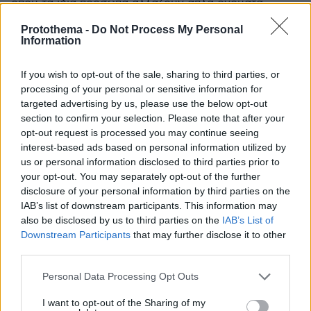
όπου τα ίδια πρόσωπα αλλάζουν απλά ονόματα.
ΑΠΑΝΤΗΣΗ
Protothema -
Do Not Process My Personal
Information
wtf
If you wish to opt-out of the sale, sharing to third parties, or
24.06.2025, 10:45
processing of your personal or sensitive information for
Το απολυτο κενο απο απολυτους πουθεναδες.
targeted advertising by us, please use the below opt-out
Δυστυχως αυτη ειναι η εικονα ολων αυτων που
section to confirm your selection. Please note that after your
συμμετεχουν και βιοποριζονται μεσω αυτου του
opt-out request is processed you may continue seeing
κυκλωματος. Εχουν γινει εκατονταδες αταλαντοι,
interest-based ads based on personal information utilized by
ηθοποιοι, γιατι υπαρχουν επιδοτησεις παραστασεων
us or personal information disclosed to third parties prior to
και καλλιτεχνικων εκδηλωσεων απο το Υπουργειο
your opt-out. You may separately opt-out of the further
Πολιτισμου και συντηρουνται κανοντας την τρελα
disclosure of your personal information by third parties on the
τους. Αραγε ποιο Υπουργειο θα μπορουσε να
IAB’s list of downstream participants. This information may
επιδοτησει εστω και τμηματικα την εργασια των
also be disclosed by us to third parties on the
IAB’s List of
μισθωτων σαν εμας? Δηλαδη τι προσφερουν οι
Downstream Participants
that may further disclose it to other
ηθοποιοι του σημερα περα απο σκανδαλα
third parties.
σεξουαλικης κακοποιησης και παραστασεις, εκτος
Please note that this website/app uses one or more Google
Personal Data Processing Opt Outs
ελαχιστων εξαιρεσεων, χαμηλοτατου επιπεδου που
services and may gather and store information including but
ουτε σχολικες παραστασεις να ηταν? Εμεις που
not limited to your visit or usage behaviour. You may click to
I want to opt-out of the Sharing of my
προσφερουμε ολη την οικονομια αυτης της χωρας