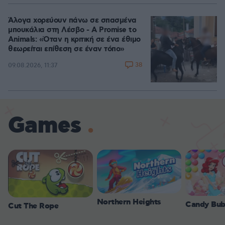
Άλογα χορεύουν πάνω σε σπασμένα
μπουκάλια στη Λέσβο - A Promise to
Animals: «Όταν η κριτική σε ένα έθιμο
θεωρείται επίθεση σε έναν τόπο»
38
09.08.2026, 11:37
Games
Northern Heights
Candy Bub
Cut The Rope