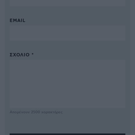
EMAIL
ΣΧΌΛΙΟ *
Απομένουν
2500
χαρακτήρες