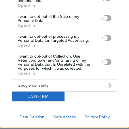
personal data.
grant or deny consent to Google and its third-party tags to
γιατι να μην μας επιδοτει και εμας το κρατος?
Opted In
use your data for below specified purposes in below Google
Δουλευουμε για να ταιζουμε τεμπεληδες και
consent section.
I want to opt-out of the Sale of my
αταλαντους σαν και αυτους, που μαλιστα μας
Personal Data.
μοστραρονται καθημερινα στα ΜΜΕ να μας δινουν
Opted In
και συμβουλες για τη ζωη μας, να
I want to opt-out of processing my
αμπελοφιλοσοφουν και να τους εχουμε και
Personal Data for Targeted Advertising.
παραδειγμα τρομαρα τους.
Opted In
ΑΠΑΝΤΗΣΗ
I want to opt-out of Collection, Use,
Retention, Sale, and/or Sharing of my
Σοφία
Personal Data that Is Unrelated with the
Purposes for which it was collected.
25.06.2025, 10:43
Opted In
ΕΥΓΕ ! ΣΕ ΟΤΙ ΛΕΣ ΜΠΡΑΒΟ ΦΩΝΑΞΕ
ΑΠΑΝΤΗΣΗ
Google consents
CONFIRM
Το 2012
24.06.2025, 10:32
Είχαν πάει αυτοί σε.μαζικο.συλλατηριο.διαμαρτυριας
Data Deletion
Data Access
Privacy Policy
ΑΠΑΝΤΗΣΗ