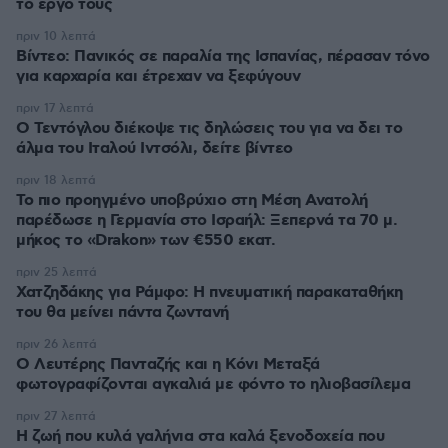
το έργο τους
πριν 10 λεπτά
Βίντεο: Πανικός σε παραλία της Ισπανίας, πέρασαν τόνο
για καρχαρία και έτρεχαν να ξεφύγουν
πριν 17 λεπτά
Ο Τεντόγλου διέκοψε τις δηλώσεις του για να δει το
άλμα του Ιταλού Ιντσόλι, δείτε βίντεο
πριν 18 λεπτά
Το πιο προηγμένο υποβρύχιο στη Μέση Ανατολή
παρέδωσε η Γερμανία στο Ισραήλ: Ξεπερνά τα 70 μ.
μήκος το «Drakon» των €550 εκατ.
πριν 25 λεπτά
Χατζηδάκης για Ράμφο: Η πνευματική παρακαταθήκη
του θα μείνει πάντα ζωντανή
πριν 26 λεπτά
Ο Λευτέρης Πανταζής και η Κόνι Μεταξά
φωτογραφίζονται αγκαλιά με φόντο το ηλιοβασίλεμα
πριν 27 λεπτά
Η ζωή που κυλά γαλήνια στα καλά ξενοδοχεία που