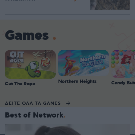
Games
Northern Heights
Candy Bub
Cut The Rope
ΔΕΙΤΕ ΟΛΑ ΤΑ GAMES
Best of Network