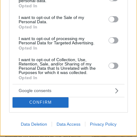
personal data.
grant or deny consent to Google and its third-party tags to
Opted In
use your data for below specified purposes in below Google
consent section.
I want to opt-out of the Sale of my
Personal Data.
Opted In
I want to opt-out of processing my
Personal Data for Targeted Advertising.
Opted In
I want to opt-out of Collection, Use,
Retention, Sale, and/or Sharing of my
Personal Data that Is Unrelated with the
Purposes for which it was collected.
Opted In
08.08.2026, 23:07
Σοβαρό τροχαίο από αναστροφή ΙΧ στην Αθηνών-
Google consents
Σουνίου: Συγκρούστηκε με μηχανή της ΔΙΑΣ, δύο
αστυνομικοί τραυματίες, βίντεο
CONFIRM
Μυστήριο 3.500 ετών στη Σαντορίνη:
Ο 15χρονος που δεν πρόλαβε να
Data Deletion
Data Access
Privacy Policy
ξεφύγει από το τσουνάμι μπορεί ν'
αλλάξει τη χρονολογία της μεγάλης