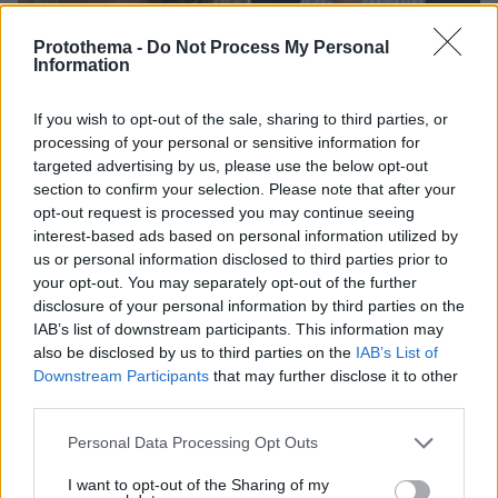
Protothema -
Do Not Process My Personal
Information
If you wish to opt-out of the sale, sharing to third parties, or
processing of your personal or sensitive information for
08.08.2026, 18:48
targeted advertising by us, please use the below opt-out
Εγκαταλείπει το κόμμα Καρυστιανού και ο
section to confirm your selection. Please note that after your
επιχειρηματίας Νίκος Μπρουτζάκης: Καταγγέλλει
opt-out request is processed you may continue seeing
κλειστή κάστα, «λένε προδότες και πληρωμένους
interest-based ads based on personal information utilized by
όσους αποχωρούν»
us or personal information disclosed to third parties prior to
your opt-out. You may separately opt-out of the further
disclosure of your personal information by third parties on the
IAB’s list of downstream participants. This information may
also be disclosed by us to third parties on the
IAB’s List of
Downstream Participants
that may further disclose it to other
third parties.
Please note that this website/app uses one or more Google
Personal Data Processing Opt Outs
services and may gather and store information including but
not limited to your visit or usage behaviour. You may click to
I want to opt-out of the Sharing of my