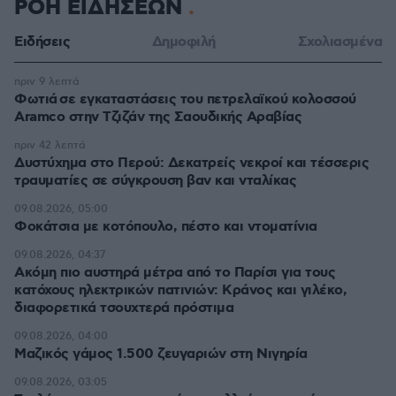
ΡΟΗ ΕΙΔΗΣΕΩΝ
Ειδήσεις
Δημοφιλή
Σχολιασμένα
πριν 9 λεπτά
Φωτιά σε εγκαταστάσεις του πετρελαϊκού κολοσσού
Aramco στην Τζιζάν της Σαουδικής Αραβίας
πριν 42 λεπτά
Δυστύχημα στο Περού: Δεκατρείς νεκροί και τέσσερις
τραυματίες σε σύγκρουση βαν και νταλίκας
09.08.2026, 05:00
Φοκάτσια με κοτόπουλο, πέστο και ντοματίνια
09.08.2026, 04:37
Ακόμη πιο αυστηρά μέτρα από το Παρίσι για τους
κατόχους ηλεκτρικών πατινιών: Κράνος και γιλέκο,
διαφορετικά τσουχτερά πρόστιμα
09.08.2026, 04:00
Μαζικός γάμος 1.500 ζευγαριών στη Νιγηρία
09.08.2026, 03:05