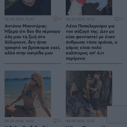
4
3
08.08.2026, 15:02
08.08.2026, 14:32
Αντόνιο Μπαντέρας:
Λένα Παπαληγούρα για
Ήξερα ότι δεν θα πέρναγα
τον σύζυγό της: Δεν με
όλη μου τη ζωή στο
είχα φανταστεί με έναν
Χόλιγουντ, δεν ήταν
άνθρωπο τόσα χρόνια, ο
γραφτό να βρίσκομαι εκεί,
γάμος είναι πολύ
αλλά στην πατρίδα μου
καλύτερος απ’ ό,τι
περίμενα
5
14
08.08.2026, 14:02
08.08.2026, 13:21