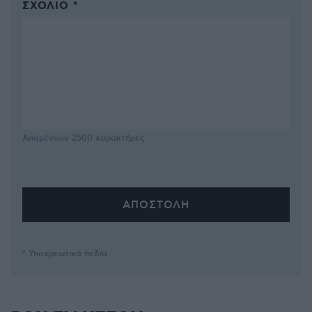
ΣΧΌΛΙΟ *
Απομένουν
2500
χαρακτήρες
* Υποχρεωτικά πεδία