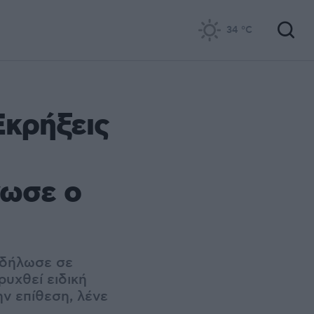
34
°C
Εκρήξεις
νωσε ο
, δήλωσε σε
ρυχθεί ειδική
ν επίθεση, λένε