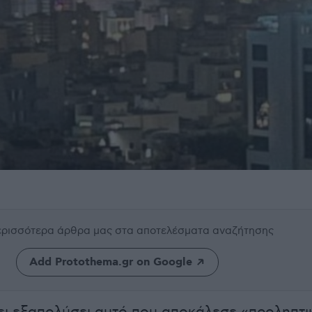
περισσότερα άρθρα μας
στα αποτελέσματα αναζήτησης
Add Protothema.gr on Google