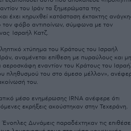
ει εξαπολύσει αυτό που αποκάλεσε «προληπτι
αντίον του Ιράν τα ξημερώματα της
αι έχει κηρυχθεί κατάσταση έκτακτης ανάγκη
 τον φόβο αντιποίνων, σύμφωνα με τον
ας Ισραήλ Κατζ.
ληπτικό χτύπημα του Κράτους του Ισραήλ
 Ιράν, αναμένεται επίθεση με πυραύλους και μ
 αεροσκάφη εναντίον του Κράτους του Ισραή
ου πληθυσμού του στο άμεσο μέλλον», ανέφε
ακοίνωσή του.
ρατικό μέσο ενημέρωσης IRNA ανέφερε ότι
μενες εκρήξεις ακούστηκαν στην Τεχεράνη.
ς Ένοπλες Δυνάμεις παραδέχτηκαν τις επιθέσε