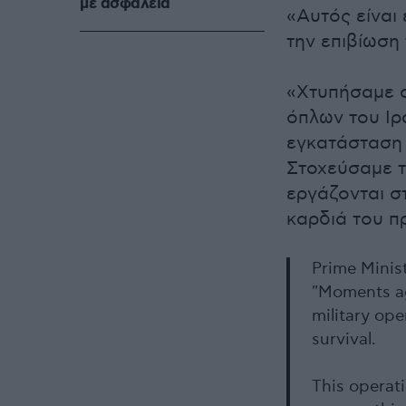
με ασφάλεια
«Αυτός είναι 
την επιβίωση
«Χτυπήσαμε 
όπλων του Ιρ
εγκατάσταση 
Στοχεύσαμε τ
εργάζονται σ
καρδιά του π
Prime Minis
"Moments ag
military oper
survival.
This operati