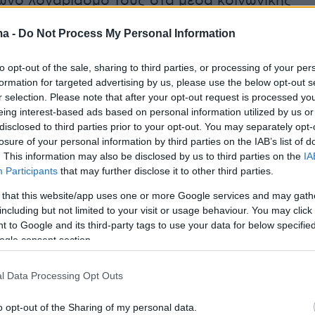
νο λογαριασμό τους στα μέσα κοινωνικής
ο X.
ma -
Do Not Process My Personal Information
ι δεκάδες αεροσκάφη της Ισραηλινής
to opt-out of the sale, sharing to third parties, or processing of your per
ροπορίας «ολοκλήρωσαν το πρώτο στάδιο» τ
formation for targeted advertising by us, please use the below opt-out s
οποία περιλαμβάνει «επιθέσεις σε δεκάδες
r selection. Please note that after your opt-out request is processed y
eing interest-based ads based on personal information utilized by us or
ς στόχους, συμπεριλαμβανομένων πυρηνικών
disclosed to third parties prior to your opt-out. You may separately opt-
άφορες περιοχές του Ιράν» και ότι τα όπλα
losure of your personal information by third parties on the IAB’s list of
στροφής στα χέρια του Ιράν αποτελούν
. This information may also be disclosed by us to third parties on the
IA
Participants
that may further disclose it to other third parties.
ειλή» για το Ισραήλ «και για τον ευρύτερο
 that this website/app uses one or more Google services and may gath
including but not limited to your visit or usage behaviour. You may click 
 to Google and its third-party tags to use your data for below specifi
ου Ισραήλ δεν έχει άλλη επιλογή από το να
ogle consent section.
ην υποχρέωση να ενεργήσει για την υπεράσπι
του», αναφέρει η ανακοίνωση.
l Data Processing Opt Outs
o opt-out of the Sharing of my personal data.
𝐡𝐞𝐝 𝐚 𝐩𝐫𝐞𝐞𝐦𝐩𝐭𝐢𝐯𝐞, 𝐩𝐫𝐞𝐜𝐢𝐬𝐞, 𝐜𝐨𝐦𝐛𝐢𝐧𝐞𝐝 𝐨𝐟𝐟𝐞𝐧𝐬𝐢𝐯𝐞 𝐭𝐨 𝐬𝐭𝐫𝐢𝐤𝐞