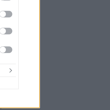
es
ύς
ί