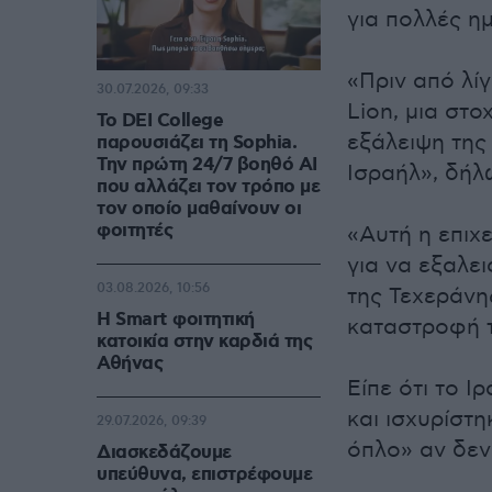
για πολλές η
«Πριν από λίγ
30.07.2026, 09:33
Lion, μια στο
Το DEI College
εξάλειψη της 
παρουσιάζει τη Sophia.
Την πρώτη 24/7 βοηθό AI
Ισραήλ», δήλ
που αλλάζει τον τρόπο με
τον οποίο μαθαίνουν οι
φοιτητές
«Αυτή η επιχε
για να εξαλει
03.08.2026, 10:56
της Τεχεράνη
Η Smart φοιτητική
καταστροφή τ
κατοικία στην καρδιά της
Αθήνας
Είπε ότι το 
και ισχυρίστ
29.07.2026, 09:39
όπλο» αν δεν
Διασκεδάζουμε
υπεύθυνα, επιστρέφουμε