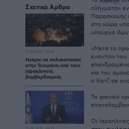
Το
Ισραήλ
έχ
Σχετικά Άρθρα
πλήγματα» εν
Παρασκευής κ
στη χώρα υπο
υπουργό Άμυν
«Μετά το προ
13.06.2025, 05:42
εναντίον του
Νεκροί σε πολυκατοικίες
επανδρωμένα
στην Τεχεράνη από τους
ισραηλινούς
και του άμαχ
βομβαρδισμούς
ο Κατζ σε αν
Το ιρανικό κ
επαναλαμβανό
Οι Ισραηλινέ
13.06.2025, 04:27