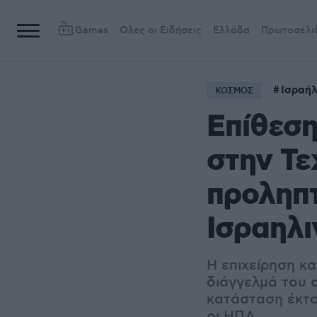
Games
Όλες οι Ειδήσεις
Ελλάδα
Πρωτοσέλι
Ισραή
ΚΟΣΜΟΣ
Επίθεση
στην Τε
προληπτ
Ισραηλ
Η επιχείρηση κα
διάγγελμά του ο
κατάσταση έκτα
οι ΗΠΑ