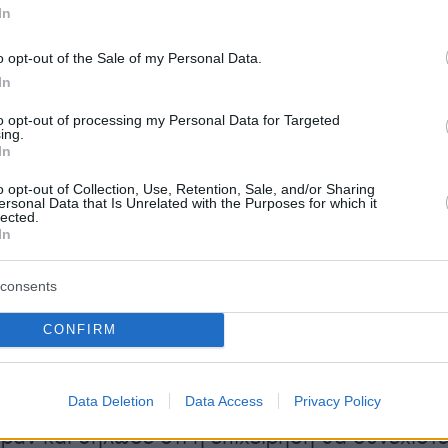
In
𝐫 𝐩𝐫𝐨𝐠𝐫𝐚𝐦.
o opt-out of the Sale of my Personal Data.
F jets completed the first stage that included strik
In
 military targets, including…
to opt-out of processing my Personal Data for Targeted
.com/vtx98P9564
ing.
In
efense Forces (@IDF)
June 13, 2025
o opt-out of Collection, Use, Retention, Sale, and/or Sharing
ersonal Data that Is Unrelated with the Purposes for which it
lected.
In
consents
: Η επιχείρηση κατά του Ιράν θα
 για «πολλές ημέρες»
CONFIRM
ός του Ισραήλ, Μπενιαμίν Νετανιάχου,
Data Deletion
Data Access
Privacy Policy
ότι οι ισραηλινές επιδρομές έπληξαν πυρηνικο
ράν και δήλωσε ότι η επιχείρηση θα συνεχιστε