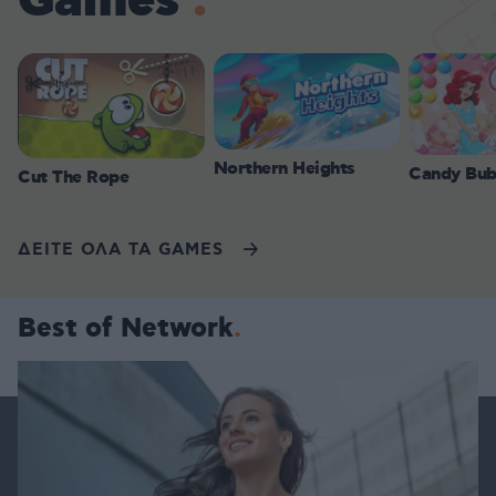
Games
Northern Heights
Candy Bub
Cut The Rope
ΔΕΙΤΕ ΟΛΑ ΤΑ GAMES
Best of Network