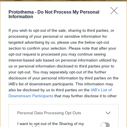
Protothema -
Do Not Process My Personal
Information
If you wish to opt-out of the sale, sharing to third parties, or
processing of your personal or sensitive information for
targeted advertising by us, please use the below opt-out
section to confirm your selection. Please note that after your
opt-out request is processed you may continue seeing
interest-based ads based on personal information utilized by
us or personal information disclosed to third parties prior to
your opt-out. You may separately opt-out of the further
disclosure of your personal information by third parties on the
IAB’s list of downstream participants. This information may
also be disclosed by us to third parties on the
IAB’s List of
Downstream Participants
that may further disclose it to other
third parties.
04.08.2026, 11:20
Πώς μια απλή ιδέα εξελίχθηκε σε κορυφαίο θεσμό
Please note that this website/app uses one or more Google
Personal Data Processing Opt Outs
ρομποτικής στην Ελλάδα
services and may gather and store information including but
not limited to your visit or usage behaviour. You may click to
I want to opt-out of the Sharing of my