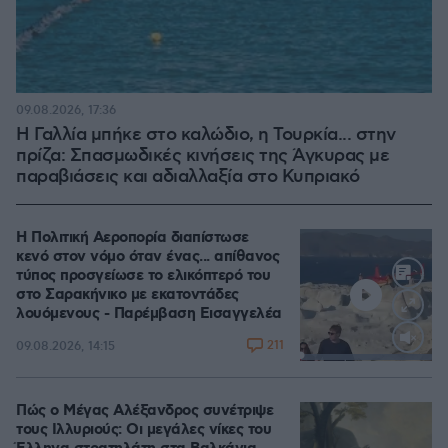
09.08.2026, 17:36
Η Γαλλία μπήκε στο καλώδιο, η Τουρκία... στην
πρίζα: Σπασμωδικές κινήσεις της Άγκυρας με
παραβιάσεις και αδιαλλαξία στο Κυπριακό
Η Πολιτική Αεροπορία διαπίστωσε
κενό στον νόμο όταν ένας... απίθανος
τύπος προσγείωσε το ελικόπτερό του
στο Σαρακήνικο με εκατοντάδες
λουόμενους - Παρέμβαση Εισαγγελέα
211
09.08.2026, 14:15
Loaded
:
100.00%
Πώς ο Μέγας Αλέξανδρος συνέτριψε
τους Ιλλυριούς: Οι μεγάλες νίκες του