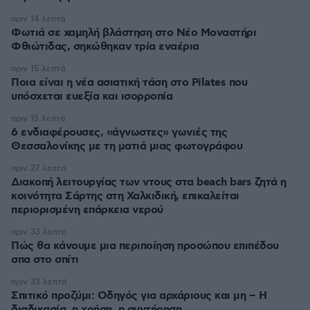
πριν 14 λεπτά
Φωτιά σε χαμηλή βλάστηση στο Νέο Μοναστήρι
Φθιώτιδας, σηκώθηκαν τρία εναέρια
πριν 15 λεπτά
Ποια είναι η νέα ασιατική τάση στο Pilates που
υπόσχεται ευεξία και ισορροπία
πριν 15 λεπτά
6 ενδιαφέρουσες, «άγνωστες» γωνιές της
Θεσσαλονίκης με τη ματιά μιας φωτογράφου
πριν 27 λεπτά
Διακοπή λειτουργίας των ντους στα beach bars ζητά η
κοινότητα Σάρτης στη Χαλκιδική, επικαλείται
περιορισμένη επάρκεια νερού
πριν 33 λεπτά
Πώς θα κάνουμε μια περιποίηση προσώπου επιπέδου
σπα στο σπίτι
πριν 33 λεπτά
Σπιτικό προζύμι: Οδηγός για αρχάριους και μη – Η
διαδικασία, η χρήση, η συντήρηση