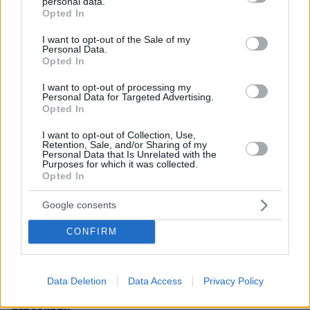
personal data.
06.08.2026, 10:52
grant or deny consent to Google and its third-party tags to
Opted In
Από μαθητής, φοιτητής σε άλλη πόλη!
use your data for below specified purposes in below Google
consent section.
I want to opt-out of the Sale of my
Personal Data.
26.07.2026, 09:54
Opted In
Επαγγελματική Εκπαίδευση & Εξειδίκευση: Το Mοντέλο που
σε Bάζει στην Aγορά Eργασίας
I want to opt-out of processing my
Personal Data for Targeted Advertising.
Opted In
I want to opt-out of Collection, Use,
ΡΟΗ ΕΙΔΗΣΕΩΝ
Retention, Sale, and/or Sharing of my
Personal Data that Is Unrelated with the
Purposes for which it was collected.
Ειδήσεις
Δημοφιλή
Σχολιασμένα
Opted In
πριν 8 λεπτά
Google consents
Από τη Μόρια στην Κυψέλη: Η σκοτεινή διαδρομή ενός
εγκλήματος - Ο ασυνόδευτος ανήλικος, η πυγμαχία και
CONFIRM
η μοιραία συνάντηση με την άτυχη Σκωτσέζα
πριν 8 λεπτά
Διεθνές Ινστιτούτο Στρατηγικών Μελετών: Ανέτοιμη η
Data Deletion
Data Access
Privacy Policy
Ευρώπη για ρωσικές επιθέσεις με μη επανδρωμένα
αεροσκάφη