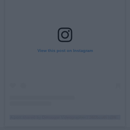
View this post on Instagram
A post shared by Dimsugar Videographer / 360booth (@film_by_dimsugar)