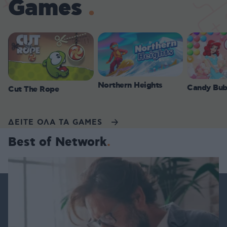
Games
Northern Heights
Candy Bub
Cut The Rope
ΔΕΙΤΕ ΟΛΑ ΤΑ GAMES
Best of Network