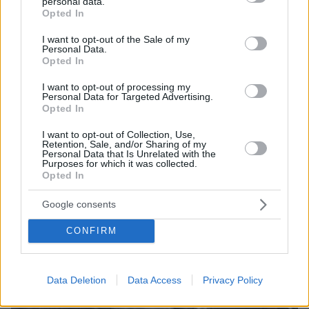
personal data.
grant or deny consent to Google and its third-party tags to
όρασης σκότωνε και βίαζε γυναίκες, η αστυνομία τον
Opted In
use your data for below specified purposes in below Google
είχε συλλάβει και τον άφησε ελεύθερο
consent section.
I want to opt-out of the Sale of my
πριν 40 λεπτά
Personal Data.
Οι 10 «ήσυχες» παραλίες της Νάξου
Opted In
πριν μία ώρα
I want to opt-out of processing my
Τήνος: Μια διαδρομή στα χωριά, τα τοπία και τα
Personal Data for Targeted Advertising.
Opted In
αξιοθέατα του νησιού
πριν μία ώρα
I want to opt-out of Collection, Use,
Retention, Sale, and/or Sharing of my
«Προδίδει τη Γαλλία», λέει ο Μασκ για πολιτικό που
Personal Data that Is Unrelated with the
ζήτησε να «κλείνει» το X σε προεκλογικές περιόδους
Purposes for which it was collected.
για να μην επηρεάζει τους ψηφοφόρους
Opted In
Google consents
ΔΕΙΤΕ ΟΛΕΣ ΤΙΣ ΕΙΔΗΣΕΙΣ
CONFIRM
ΤΑ ΠΙΟ ΔΗΜΟΦΙΛΗ
Data Deletion
Data Access
Privacy Policy