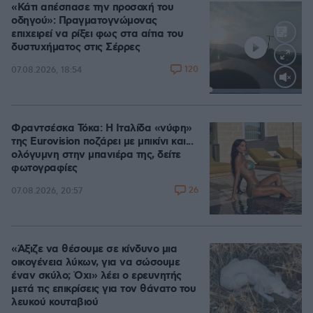
«Κάτι απέσπασε την προσοχή του
οδηγού»: Πραγματογνώμονας
επιχειρεί να ρίξει φως στα αίτια του
δυστυχήματος στις Σέρρες
120
07.08.2026, 18:54
Loaded
:
100.00%
Φραντσέσκα Τόκα: Η Ιταλίδα «νύφη»
της Eurovision ποζάρει με μπικίνι και...
ολόγυμνη στην μπανιέρα της, δείτε
φωτογραφίες
26
07.08.2026, 20:57
«Άξιζε να θέσουμε σε κίνδυνο μια
οικογένεια λύκων, για να σώσουμε
έναν σκύλο; Όχι» λέει ο ερευνητής
μετά τις επικρίσεις για τον θάνατο του
λευκού κουταβιού