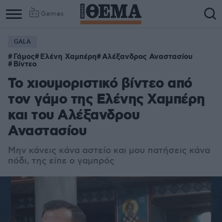
Games
GALA
Column
Column
Γάμος
Ελένη Χαμπέρη
Αλέξανδρος Αναστασίου
1
2
Βίντεο
Το χιουμοριστικό βίντεο από
τον γάμο της Ελένης Χαμπέρη
και του Αλέξανδρου
Αναστασίου
Mην κάνεις κάνα αστείο και μου πατήσεις κάνα
πόδι, της είπε ο γαμπρός