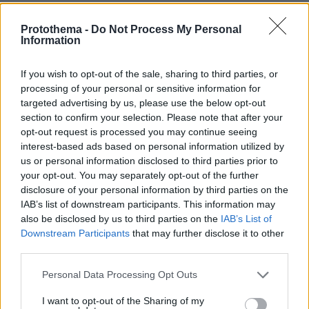
«Πόλεμος» Ισπανίας και Ιταλίας λόγω της Θέουτα: Η
Μαδρίτη επιβάλει και αυτή έλεγχους στα σύνορα, η
Protothema -
Do Not Process My Personal
Ρώμη «δεν δέχεται τελεσίγραφα»
Information
πριν 15 λεπτά
Οι ΗΠΑ «βλέπουν» σύντομα μια συμφωνία για τα Στενά
If you wish to opt-out of the sale, sharing to third parties, or
του Ορμούζ, «υπάρχει πρόοδος μεταξύ Ιράν και Ομάν»
processing of your personal or sensitive information for
targeted advertising by us, please use the below opt-out
πριν 19 λεπτά
section to confirm your selection. Please note that after your
«Βγήκα χάλια!»: Γιατί δεν μας αρέσουμε στις
opt-out request is processed you may continue seeing
φωτογραφίες, ενώ οι άλλοι μάς βλέπουν όμορφους
interest-based ads based on personal information utilized by
πριν 19 λεπτά
us or personal information disclosed to third parties prior to
Νέα Αγχίαλος: 66χρονος σάτυρος αυνανιζόταν
your opt-out. You may separately opt-out of the further
πρακολουθώντας την 13χρονη γειτόνισσα του
disclosure of your personal information by third parties on the
IAB’s list of downstream participants. This information may
πριν 28 λεπτά
also be disclosed by us to third parties on the
IAB’s List of
Μπορούμε να καταψύξουμε τα σύκα;
Downstream Participants
that may further disclose it to other
πριν 30 λεπτά
third parties.
Η φωτογραφία της 61χρονης Ελίζαμπεθ Χάρλεϊ με
μπικίνι
Please note that this website/app uses one or more Google
Personal Data Processing Opt Outs
services and may gather and store information including but
πριν 36 λεπτά
not limited to your visit or usage behaviour. You may click to
I want to opt-out of the Sharing of my
Ο «Δράκος» του Λονδίνου: 40χρονος με προβλήματα