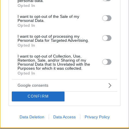
personal data.
grant or deny consent to Google and its third-party tags to
Opted In
use your data for below specified purposes in below Google
consent section.
I want to opt-out of the Sale of my
Personal Data.
Opted In
I want to opt-out of processing my
Personal Data for Targeted Advertising.
Opted In
I want to opt-out of Collection, Use,
Retention, Sale, and/or Sharing of my
Personal Data that Is Unrelated with the
Purposes for which it was collected.
Opted In
Google consents
CONFIRM
Data Deletion
Data Access
Privacy Policy