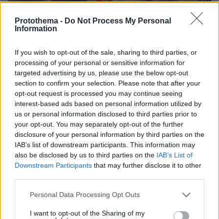
Protothema -
Do Not Process My Personal
Information
If you wish to opt-out of the sale, sharing to third parties, or
processing of your personal or sensitive information for
targeted advertising by us, please use the below opt-out
section to confirm your selection. Please note that after your
opt-out request is processed you may continue seeing
interest-based ads based on personal information utilized by
us or personal information disclosed to third parties prior to
your opt-out. You may separately opt-out of the further
disclosure of your personal information by third parties on the
IAB’s list of downstream participants. This information may
also be disclosed by us to third parties on the
IAB’s List of
Downstream Participants
that may further disclose it to other
28.10.2024, 11:35
third parties.
Παντρεύτηκε η πρώην παίκτρια του Survivor, Ελένη
Χαμπέρη
Please note that this website/app uses one or more Google
Personal Data Processing Opt Outs
services and may gather and store information including but
not limited to your visit or usage behaviour. You may click to
I want to opt-out of the Sharing of my
Thema Insights