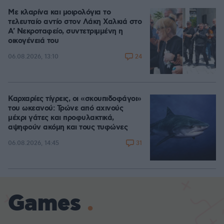
Με κλαρίνα και μοιρολόγια το
τελευταίο αντίο στον Λάκη Χαλκιά στο
A' Νεκροταφείο, συντετριμμένη η
οικογένειά του
24
06.08.2026, 13:10
Καρχαρίες τίγρεις, οι «σκουπιδοφάγοι»
του ωκεανού: Τρώνε από αχινούς
μέχρι γάτες και προφυλακτικά,
αψηφούν ακόμη και τους τυφώνες
31
06.08.2026, 14:45
Games