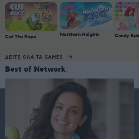
Northern Heights
Candy Bub
Cut The Rope
ΔΕΙΤΕ ΟΛΑ ΤΑ GAMES
Best of Network