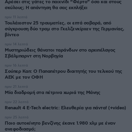
Αρέσει στις γάτες το παιχνίδι “Φέρτο” όσο και στους
σκύλους; Η απάντηση θα σας εκπλήξει
πριν 11 λεπτά
Τουλάχιστον 25 τραυματίες, οι επτά σοβαρά, από
σύγκρουση δύο τραμ στο Γκελζενκίρχεν της Γερμανίας,
βίντεο
πριν 14 λεπτά
Μυστηριώδεις θάνατοι ταράνδων στο αρχιπέλαγος
Σβάλμπαρντ στη Νορβηγία
πριν 16 λεπτά
Σούπερ Καπ: Ο Παπαπέτρου διαιτητής του τελικού της
ΑΕΚ με τον ΟΦΗ
πριν 21 λεπτά
Μία διαδρομή στα πέτρινα χωριά της Μάνης
πριν 22 λεπτά
Renault 4 E-Tech electric: Ελευθερία για πάντα! (+video)
πριν 25 λεπτά
Ποιο αυτοκίνητο βενζίνης έκανε 1.980 χλμ με έναν
ανεφοδιασμό;