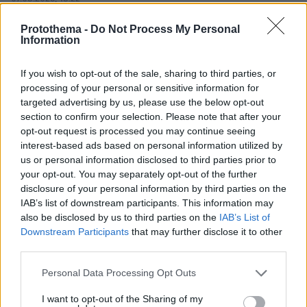
«Πόσα θέλεις για το κορίτσι;»: Τουρίστας στην
Κρήτη ζητά... τιμή για να ασελγήσει σε ανήλικη, τι
Protothema -
Do Not Process My Personal
Information
καταγγέλλει ο ιδιοκτήτης επιχείρησης
If you wish to opt-out of the sale, sharing to third parties, or
processing of your personal or sensitive information for
targeted advertising by us, please use the below opt-out
section to confirm your selection. Please note that after your
opt-out request is processed you may continue seeing
interest-based ads based on personal information utilized by
us or personal information disclosed to third parties prior to
your opt-out. You may separately opt-out of the further
disclosure of your personal information by third parties on the
IAB’s list of downstream participants. This information may
also be disclosed by us to third parties on the
IAB’s List of
Downstream Participants
that may further disclose it to other
third parties.
Please note that this website/app uses one or more Google
Personal Data Processing Opt Outs
services and may gather and store information including but
not limited to your visit or usage behaviour. You may click to
I want to opt-out of the Sharing of my