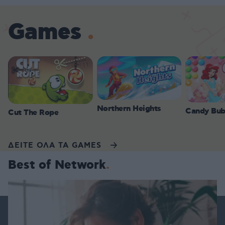
Games
Northern Heights
Candy Bub
Cut The Rope
ΔΕΙΤΕ ΟΛΑ ΤΑ GAMES
Best of Network