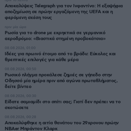
πριν 16 λεπτά
Αποκαλύψεις Telegraph για τον Ινφαντίνο: Η εξαψήφια
αποζημίωση σε πρώην εργαζόμενη της UEFA και η
φερόμενη σχέση τους
πριν μία ώρα
Ρωσία για το drone με εκρηκτικά σε γερμανικό
αεροδρόμιο: «Βιαστικά στημένη προβοκάτσια»
08.08.2026, 01:00
Ιδέες για πρωινό έτοιμο από το βράδυ: Εύκολες και
θρεπτικές επιλογές για κάθε μέρα
08.08.2026, 00:50
Ρωσικό πλήγμα προκάλεσε ζημιές σε γήπεδο στην
Οδησσό μία ημέρα πριν από αγώνα πρωταθλήματος,
δείτε βίντεο
08.08.2026, 00:30
Είδατε σαμιαμίδι στο σπίτι σας; Γιατί δεν πρέπει να το
σκοτώσετε
08.08.2026, 00:28
Αποκαλύφθηκε η αιτία θανάτου του 29χρονου πρώην
NBAer Μπράντον Κλαρκ