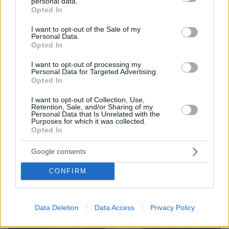
personal data.
grant or deny consent to Google and its third-party tags to
Opted In
use your data for below specified purposes in below Google
consent section.
I want to opt-out of the Sale of my
Personal Data.
Opted In
07.08.2026, 15:59
Είδος υπό εξαφάνιση οι υπερπολύτεκνοι στην
I want to opt-out of processing my
Personal Data for Targeted Advertising.
Ελλάδα που γερνάει: Τα... δύο ταψιά μεσημεριανό,
Opted In
τα επιδόματα, η καθημερινότητά τους
I want to opt-out of Collection, Use,
Retention, Sale, and/or Sharing of my
Personal Data that Is Unrelated with the
Purposes for which it was collected.
Opted In
Google consents
CONFIRM
Data Deletion
Data Access
Privacy Policy