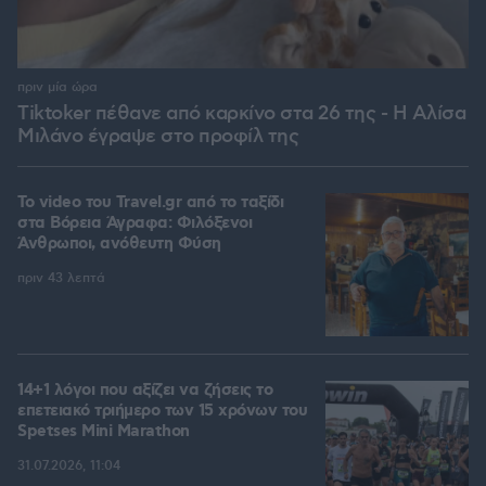
πριν μία ώρα
Tiktoker πέθανε από καρκίνο στα 26 της - Η Αλίσα
Μιλάνο έγραψε στο προφίλ της
To video του Travel.gr από το ταξίδι
στα Βόρεια Άγραφα: Φιλόξενοι
Άνθρωποι, ανόθευτη Φύση
πριν 43 λεπτά
14+1 λόγοι που αξίζει να ζήσεις το
επετειακό τριήμερο των 15 χρόνων του
Spetses Mini Marathon
31.07.2026, 11:04