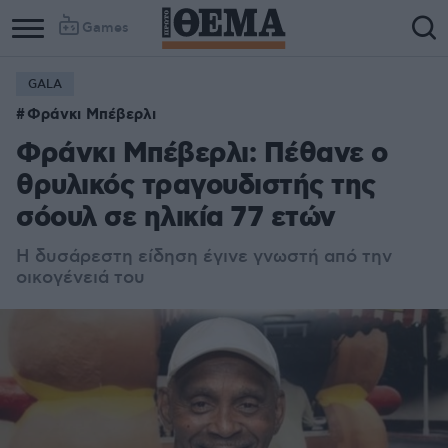
Games
GALA
Column
Column
Φράνκι Μπέβερλι
1
2
Φράνκι Μπέβερλι: Πέθανε ο
θρυλικός τραγουδιστής της
σόουλ σε ηλικία 77 ετών
Η δυσάρεστη είδηση έγινε γνωστή από την
οικογένειά του