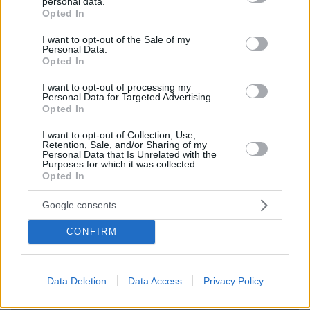
personal data.
πριν 26 λεπτά
grant or deny consent to Google and its third-party tags to
Opted In
Μειωμένη κερδοφορία έχει η BMW. Τι φταίει;
use your data for below specified purposes in below Google
consent section.
πριν 28 λεπτά
I want to opt-out of the Sale of my
Personal Data.
O Τράβις Μπάρκερ εξήγησε γιατί αποκάλυψαν τώρα την
Opted In
αποβολή που είχε η Κόρτνεϊ Καρντάσιαν το 2021
I want to opt-out of processing my
πριν 30 λεπτά
Personal Data for Targeted Advertising.
Εντοπίστηκε φυτεία με περισσότερα από 2.000
Opted In
δενδρύλλια κάνναβης σε δύσβατη δασική περιοχή στην
Φθιώτιδα, δείτε βίντεο
I want to opt-out of Collection, Use,
Retention, Sale, and/or Sharing of my
πριν 31 λεπτά
Personal Data that Is Unrelated with the
Θυρεοειδής: Τι να τρώτε και τι να αποφεύγετε – Τα
Purposes for which it was collected.
Opted In
τρόφιμα και τα συμπληρώματα που χρειάζονται προσοχή
Google consents
ΔΕΙΤΕ ΟΛΕΣ ΤΙΣ ΕΙΔΗΣΕΙΣ
CONFIRM
ΤΑ ΠΙΟ ΔΗΜΟΦΙΛΗ
Data Deletion
Data Access
Privacy Policy