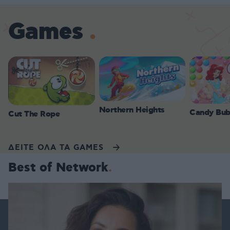
Games
Northern Heights
Candy Bub
Cut The Rope
ΔΕΙΤΕ ΟΛΑ ΤΑ GAMES
Best of Network