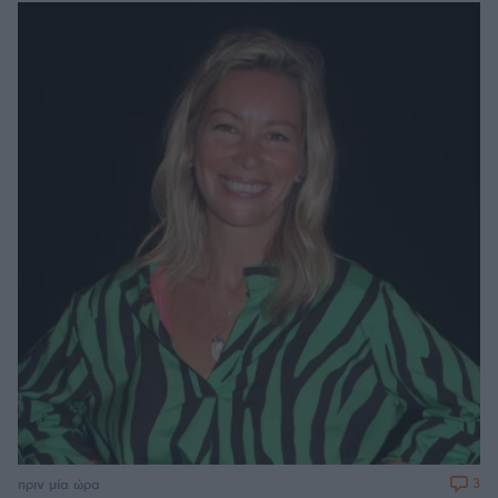
3
πριν μία ώρα