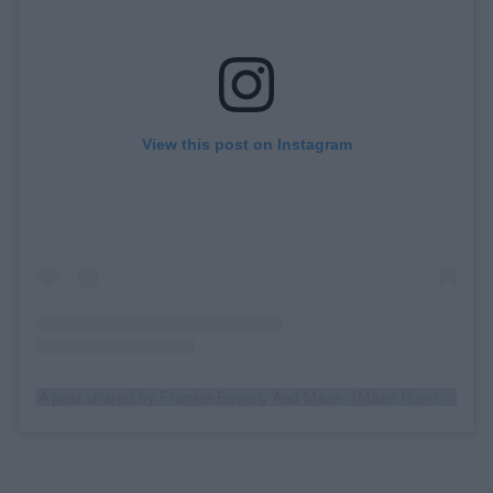
View this post on Instagram
A post shared by Frankie Beverly And Maze -(Maze Honoring Frankie Beverly) (@frankiebeverlyandmaze)