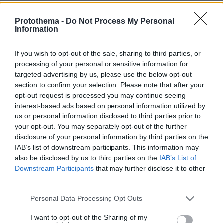
πριν 5 λεπτά
Η μητέρα και ο γιος της που σκοτώθηκαν στο τροχαίο
Protothema -
Do Not Process My Personal
στις Σέρρες πήγαιναν μαζί για δουλειά, το ΙΧ τους
Information
καρφώθηκε στο φορτηγό
If you wish to opt-out of the sale, sharing to third parties, or
πριν 6 λεπτά
Τέλος οι πινακίδες αυτοκινήτων στην Ελλάδα
processing of your personal or sensitive information for
targeted advertising by us, please use the below opt-out
πριν 13 λεπτά
section to confirm your selection. Please note that after your
Σύλληψη δώδεκα ατόμων κατά τη διάρκεια του
opt-out request is processed you may continue seeing
ποδοσφαιρικού αγώνα στο ΟΑΚΑ την Τετάρτη
interest-based ads based on personal information utilized by
us or personal information disclosed to third parties prior to
πριν 22 λεπτά
Μέχρι το τέλος του καλοκαιριού αυτά τα ζώδια θα
your opt-out. You may separately opt-out of the further
έχουν βρει την αληθινή αγάπη
disclosure of your personal information by third parties on the
IAB’s list of downstream participants. This information may
πριν 22 λεπτά
also be disclosed by us to third parties on the
IAB’s List of
Άρτος: Όσα πρέπει να γνωρίζουμε για το προζύμι, τη
Downstream Participants
that may further disclose it to other
μαγιά, το sourdough και το levain
third parties.
πριν 23 λεπτά
Please note that this website/app uses one or more Google
Συνελήφθη 56χρονος στο αεροδρόμιο Μυκόνου με
Personal Data Processing Opt Outs
services and may gather and store information including but
2.280 πακέτα λαθραίων τσιγάρων, δείτε εικόνες
not limited to your visit or usage behaviour. You may click to
I want to opt-out of the Sharing of my