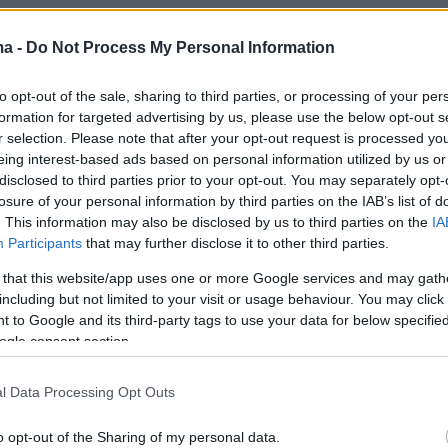
ια, πρόσθεσε:
«Θεωρώ ότι με τα πιστεύω του
 πολύ δύσκολο να βρει μια γυναίκα γενικότερα
ma -
Do Not Process My Personal Information
 Πόσο μάλλον σε ένα παιχνίδι».
to opt-out of the sale, sharing to third parties, or processing of your per
formation for targeted advertising by us, please use the below opt-out s
παίκτης της απάντησε λέγοντας:
«Τα
r selection. Please note that after your opt-out request is processed y
α εξακολουθούν να ενοχλούν τον τίγρη και
eing interest-based ads based on personal information utilized by us or
disclosed to third parties prior to your opt-out. You may separately opt-
ι να απαντήσω
», με τη Νίκη να του λέει
:
losure of your personal information by third parties on the IAB’s list of
η βρε μαϊμού; Ποιον τίγρη;».
. This information may also be disclosed by us to third parties on the
IA
Participants
that may further disclose it to other third parties.
 that this website/app uses one or more Google services and may gath
ήμερα:
including but not limited to your visit or usage behaviour. You may click 
 to Google and its third-party tags to use your data for below specifi
ogle consent section.
Πήρε άδεια να ορκισθεί ευρωβουλευτής μετά
 στον Ράμα
l Data Processing Opt Outs
o opt-out of the Sharing of my personal data.
ι η μαρτυρία Βρετανού για φυλακή στο