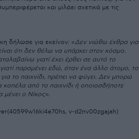
υμπεριφέρεται και μιλάει σχετικά με τις
ίκη δήλωσε για εκείνον: «
Δεν νιώθω έχθρα για
είναι ότι δεν θέλω να υπάρχει στον κόσμο.
ταλαβαίνω γιατί έχει έρθει σε αυτό το
ι γιατί παραμένει εδώ, όταν ένα άλλο άτομο, το
 για το παιχνίδι, πρέπει να φύγει. Δεν μπορώ
α κοπέλα από το παιχνίδι ή οποιοσδήποτε
α μένει ο Νίκος».
yer(40599w16ki4e70hs, v-d2nv00zgajah)