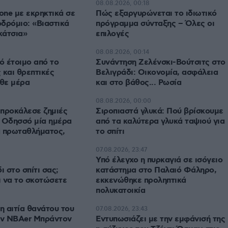
08.08.2026, 00:18
rone με εκρηκτικά σε
Πώς εξαργυρώνεται το ιδιωτικό
δρόμιο: «Βιαστικά
πρόγραμμα σύνταξης – Όλες οι
κάτσια»
επιλογές
08.08.2026, 00:14
ό έτοιμο από το
Συνάντηση Ζελένσκι-Βούτσιτς στο
 και θρεπτικές
Βελιγράδι: Οικονομία, ασφάλεια
άθε μέρα
και στο βάθος... Ρωσία
08.08.2026, 00:00
προκάλεσε ζημιές
Σιροπιαστά γλυκά: Πού βρίσκουμε
 Οδησσό μία ημέρα
από τα καλύτερα γλυκά ταψιού για
α πρωταθλήματος,
το σπίτι
07.08.2026, 23:47
Υπό έλεγχο η πυρκαγιά σε ισόγειο
ι στο σπίτι σας;
κατάστημα στο Παλαιό Φάληρο,
ι να το σκοτώσετε
εκκενώθηκε προληπτικά
πολυκατοικία
 αιτία θανάτου του
07.08.2026, 23:43
ν NBAer Μπράντον
Εντυπωσιάζει με την εμφάνισή της