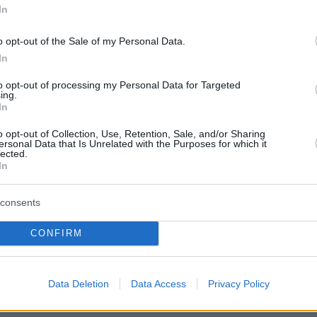
In
Με βίασαν στο κελί μου και είδα βασανισμό
του»
o opt-out of the Sale of my Personal Data.
In
ος Αργυρός: Έγκυος η Αλεξάνδρα Νίκα - Ο
to opt-out of processing my Personal Data for Targeted
ing.
ς θα γίνει για πρώτη φορά πατέρας
In
o opt-out of Collection, Use, Retention, Sale, and/or Sharing
ersonal Data that Is Unrelated with the Purposes for which it
protothema.gr στο Google News
το
και μάθετε πρώτοι
lected.
In
εις
Ειδήσεις
 τελευταίες
από την Ελλάδα και τον Κόσμο, τη
consents
Protothema.gr
μβαίνουν, στο
CONFIRM
Ειδήσεις
Δημοφιλή
Σχολιασμέν
ΗΣΕΩΝ
Data Deletion
Data Access
Privacy Policy