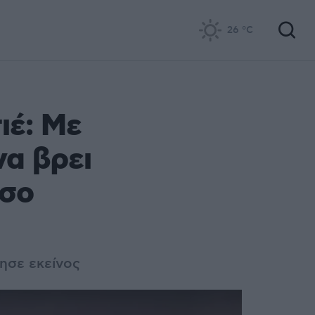
26
°C
ιέ: Με
να βρει
όσο
ησε εκείνος