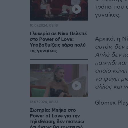
τρόπο που σ
γυναίκες.
10.07.2024, 09:18
Γλυκερία σε Νίκο Πελετιέ
Αρχικά, η Ν
στο Power of Love:
Υποβαθμίζεις πάρα πολύ
αυτόν, δεν 
τις γυναίκες
Απλά δεν κα
παιχνίδι κα
οποίο κάνει
να φύγει μι
άλλος και ν
Glomex Pla
12.07.2024, 08:33
Σωτηρία: Μπήκα στο
Power of Love για την
τηλεθέαση, δεν πιστεύω
ότι όντως θα ερωτευτώ