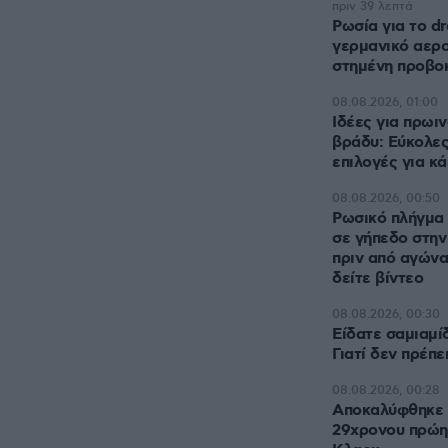
πριν 39 λεπτά
Ρωσία για το d
γερμανικό αερο
στημένη προβο
08.08.2026, 01:00
Ιδέες για πρωιν
βράδυ: Εύκολες
επιλογές για κ
08.08.2026, 00:50
Ρωσικό πλήγμα 
σε γήπεδο στην
πριν από αγών
δείτε βίντεο
08.08.2026, 00:30
Είδατε σαμιαμίδ
Γιατί δεν πρέπε
08.08.2026, 00:28
Αποκαλύφθηκε η
29χρονου πρώη