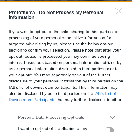
Protothema -
Do Not Process My Personal
Information
If you wish to opt-out of the sale, sharing to third parties, or
processing of your personal or sensitive information for
targeted advertising by us, please use the below opt-out
section to confirm your selection. Please note that after your
opt-out request is processed you may continue seeing
interest-based ads based on personal information utilized by
us or personal information disclosed to third parties prior to
03.08.2026, 11:06
your opt-out. You may separately opt-out of the further
Κάτι αλλάζει στον χάρτη της πανεπιστημιακής εκπαίδευσης
disclosure of your personal information by third parties on the
στην Ελλάδα
IAB’s list of downstream participants. This information may
also be disclosed by us to third parties on the
IAB’s List of
30.07.2026, 15:25
Downstream Participants
that may further disclose it to other
Εθνική Τράπεζα: Η κορυφαία επιλογή για τη χρηματοδότηση
third parties.
μεγάλων έργων
Please note that this website/app uses one or more Google
Personal Data Processing Opt Outs
services and may gather and store information including but
29.07.2026, 09:39
not limited to your visit or usage behaviour. You may click to
I want to opt-out of the Sharing of my
Διασκεδάζουμε υπεύθυνα, επιστρέφουμε με ασφάλεια