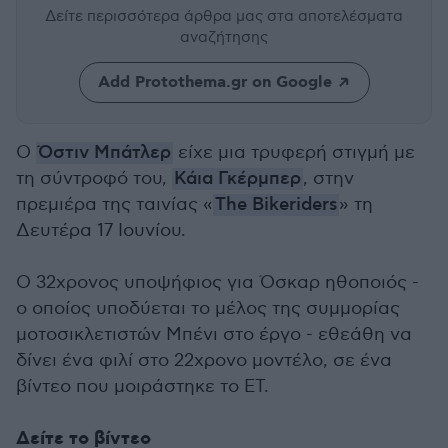
Δείτε περισσότερα άρθρα μας
στα αποτελέσματα
αναζήτησης
Add Protothema.gr on Google
Ο
Όστιν Μπάτλερ
είχε μια τρυφερή στιγμή με
τη σύντροφό του,
Κάια Γκέρμπερ
, στην
πρεμιέρα της ταινίας «
The Bikeriders
» τη
Δευτέρα 17 Ιουνίου.
Ο 32χρονος υποψήφιος για Όσκαρ ηθοποιός -
ο οποίος υποδύεται το μέλος της συμμορίας
μοτοσικλετιστών Μπένι στο έργο - εθεάθη να
δίνει ένα φιλί στο 22χρονο μοντέλο, σε ένα
βίντεο που μοιράστηκε το ET.
Δείτε το βίντεο