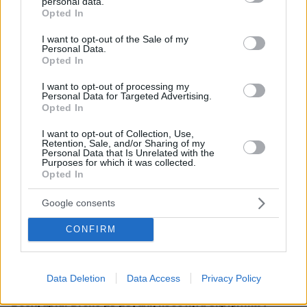
personal data.
grant or deny consent to Google and its third-party tags to
Opted In
use your data for below specified purposes in below Google
consent section.
ΡΟΗ ΕΙΔΗΣΕΩΝ
I want to opt-out of the Sale of my
Personal Data.
Opted In
Ειδήσεις
Δημοφιλή
Σχολιασμένα
I want to opt-out of processing my
Personal Data for Targeted Advertising.
πριν 3 λεπτά
Opted In
Οι «Πράσινες Μπότες»: Τριάντα χρόνια μετά, το
Έβερεστ μπορεί να δώσει πίσω έναν από τους νεκρούς
I want to opt-out of Collection, Use,
του
Retention, Sale, and/or Sharing of my
Personal Data that Is Unrelated with the
Purposes for which it was collected.
πριν 9 λεπτά
Opted In
Χόρχε Μέσι: Ο εργάτης από το Ροσάριο που πήρε τον
13χρονο Λιονέλ από το χέρι και άλλαξε την ιστορία του
Google consents
ποδοσφαίρου με μια υπογραφή σε... χαρτοπετσέτα
πριν 20 λεπτά
CONFIRM
Συνελήφθη ανήλικος μαθητής στη Φλόριντα: Σχεδίαζε
ληστεία με φίλο του, βρέθηκαν αυτοσχέδια όπλα και
εκρηκτικοί μηχανισμοί στο δωμάτιό του
Data Deletion
Data Access
Privacy Policy
πριν 20 λεπτά
Βουλγαρία: Drone με μεγάλη ποσότητα εκρηκτικών