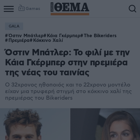
Games
GALA
Column
Column
Όστιν Μπάτλερ
Κάια Γκέρμπερ
The Bikeriders
1
2
Πρεμιέρα
Κόκκινο Χαλί
Όστιν Μπάτλερ: Το φιλί με την
Κάια Γκέρμπερ στην πρεμιέρα
της νέας του ταινίας
Ο 32χρονος ηθοποιός και το 22χρονο μοντέλο
είχαν μια τρυφερή στιγμή στο κόκκινο χαλί της
πρεμιέρας του Bikeriders