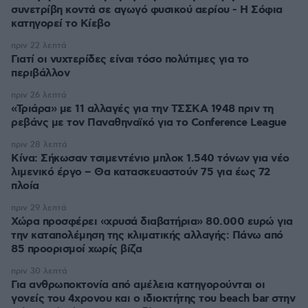
συνετρίβη κοντά σε αγωγό φυσικού αερίου - Η Σόφια
κατηγορεί το Κίεβο
πριν 22 λεπτά
Γιατί οι νυχτερίδες είναι τόσο πολύτιμες για το
περιβάλλον
πριν 26 λεπτά
«Τριάρα» με 11 αλλαγές για την ΤΣΣΚΑ 1948 πριν τη
ρεβάνς με τον Παναθηναϊκό για το Conference League
πριν 28 λεπτά
Κίνα: Σήκωσαν τσιμεντένιο μπλοκ 1.540 τόνων για νέο
λιμενικό έργο – Θα κατασκευαστούν 75 για έως 72
πλοία
πριν 29 λεπτά
Χώρα προσφέρει «χρυσά διαβατήρια» 80.000 ευρώ για
την καταπολέμηση της κλιματικής αλλαγής: Πάνω από
85 προορισμοί χωρίς βίζα
πριν 30 λεπτά
Για ανθρωποκτονία από αμέλεια κατηγορούνται οι
γονείς του 4χρονου και ο ιδιοκτήτης του beach bar στην