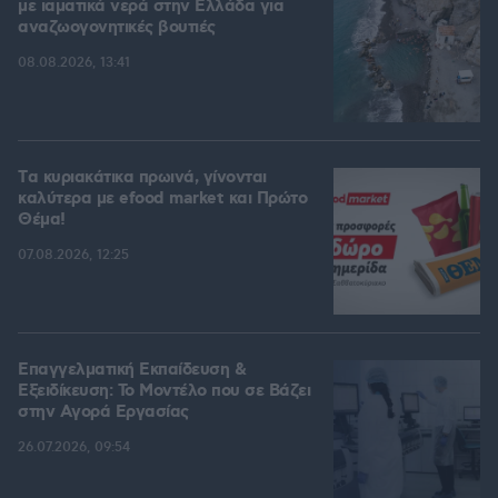
με ιαματικά νερά στην Ελλάδα για
αναζωογονητικές βουτιές
08.08.2026, 13:41
Tα κυριακάτικα πρωινά, γίνονται
καλύτερα με efood market και Πρώτο
Θέμα!
07.08.2026, 12:25
Επαγγελματική Εκπαίδευση &
Εξειδίκευση: Το Mοντέλο που σε Bάζει
στην Aγορά Eργασίας
26.07.2026, 09:54