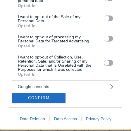
personal data.
grant or deny consent to Google and its third-party tags to
Opted In
πριν 4 λεπτά
use your data for below specified purposes in below Google
Μπουλ Τεριέ: Όσα δεν ξέρετε για αυτούς τους
consent section.
I want to opt-out of the Sale of my
πανέξυπνους σκύλους
Personal Data.
Opted In
πριν 11 λεπτά
Δύτης βρήκε χρυσό σταυρό αξίας 3 εκατ. δολαρίων σε
I want to opt-out of processing my
ναυάγιο: Χρόνια αργότερα κλάπηκε και
Personal Data for Targeted Advertising.
αντικαταστάθηκε με πλαστικό
Opted In
πριν 11 λεπτά
I want to opt-out of Collection, Use,
Περισσότερο κόσμημα παρά ρολόι: Τα cocktail watches
Retention, Sale, and/or Sharing of my
είναι η νέα μας εμμονή
Personal Data that Is Unrelated with the
Purposes for which it was collected.
Opted In
πριν 12 λεπτά
Άγριο διπλό έγκλημα στην Ταϊλάνδη: Σκότωσαν δύο
αδέλφια από τη Ρωσία για τη μηχανή τους και μια
Google consents
οικογένεια για το φορτηγάκι της
CONFIRM
πριν 14 λεπτά
Η απόλυτη υποκρισία του Ελληνικού κράτους
ΓΙΑΝΝΗΣ ΣΕΡΕΤΗΣ
Data Deletion
Data Access
Privacy Policy
πριν 14 λεπτά
Τεράστιο πρόβλημα στη μεσαία γραμμή, αποδοκιμασίες,