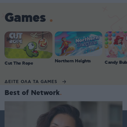
Games
Northern Heights
Candy Bub
Cut The Rope
ΔΕΙΤΕ ΟΛΑ ΤΑ GAMES
Best of Network