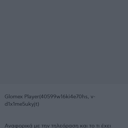
Glomex Player(40599w16ki4e70hs, v-
d1x1me5ukyjt)
Αναφορικά με την τηλεόραση και το τι έχει