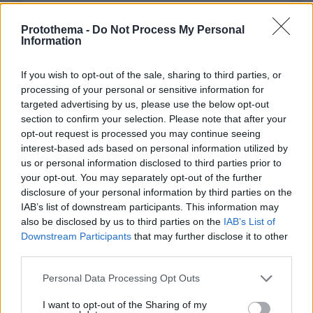
Protothema -
Do Not Process My Personal
Information
If you wish to opt-out of the sale, sharing to third parties, or
Απομένουν
2500
χαρακτήρες
processing of your personal or sensitive information for
targeted advertising by us, please use the below opt-out
section to confirm your selection. Please note that after your
opt-out request is processed you may continue seeing
interest-based ads based on personal information utilized by
us or personal information disclosed to third parties prior to
your opt-out. You may separately opt-out of the further
disclosure of your personal information by third parties on the
* Υποχρεωτικά πεδία
IAB’s list of downstream participants. This information may
also be disclosed by us to third parties on the
IAB’s List of
Downstream Participants
that may further disclose it to other
third parties.
ΡΟΗ ΕΙΔΗΣΕΩΝ
Please note that this website/app uses one or more Google
Personal Data Processing Opt Outs
services and may gather and store information including but
Ειδήσεις
Δημοφιλή
Σχολιασμένα
not limited to your visit or usage behaviour. You may click to
I want to opt-out of the Sharing of my