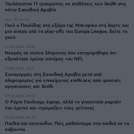
Τουλάχιστον 11 τραυματίες σε επιθέσεις των Χούθι στη
νότια Σαουδική Αραβία
πριν 36 λεπτά
Γκολ ο Παυλίδης στη εξάρα της Μπενφίκα στη Χαρτς και
μια ανάσα από τα play-offs του Europa League, δείτε τα
γκολ
07.08.2026, 01:44
Νεκρός σε πισίνα 24χρονος που κατηγορήθηκε ότι
εξαπάτησε πρώην αστέρες του NFL
07.08.2026, 01:21
Συναγερμός στη Σαουδική Αραβία μετά από
πληροφορίες για επικείμενες επιθέσεις από ιρακινές
οργανώσεις και Χούθι
07.08.2026, 00:57
Ο Ρόμπι Γουίλιαμς έφυγε, αλλά το γιγαντιαίο ρομπότ
του έμεινε και «τρομάζει» τους γείτονες
07.08.2026, 00:30
Παιδιά και κατοικίδια: Πώς μαθαίνουμε στα παιδιά να τα
σέβονται