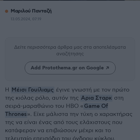
Μαριλού Πανταζή
13.05.2024, 07:19
Δείτε περισσότερα άρθρα μας
στα αποτελέσματα
αναζήτησης
Add Protothema.gr on Google
Η
Μέισι Γουίλιαμς
έγινε γνωστή με τον πρώτο
της κιόλας ρόλο, αυτόν της
Αρια Σταρκ
στη
σειρά-μαραθώνιο του HBO «
Game Of
Thrones
». Είχε μάλιστα την τύχη ο χαρακτήρας
της να είναι ένας από τους ελάχιστους που
κατάφεραν να επιβιώσουν μέχρι και το
τελευταίο επεισόδιο του όγδοου κύκλου.