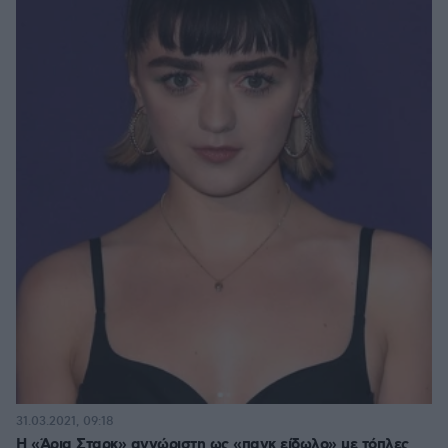
31.03.2021, 09:18
Η «Άρια Σταρκ» αγνώριστη ως «πανκ είδωλο» με τόπλες