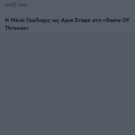
μαζί του.
H Mέισι Γουίλιαμς ως Αρια Σταρκ στο «Game Of
Thrones»