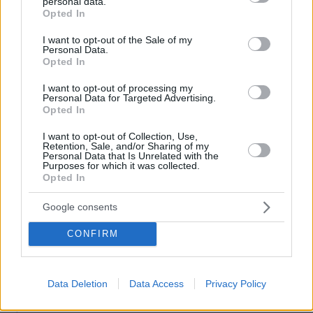
personal data.
grant or deny consent to Google and its third-party tags to
Opted In
use your data for below specified purposes in below Google
consent section.
I want to opt-out of the Sale of my
Personal Data.
30.07.2026, 09:33
Opted In
Το DEI College παρουσιάζει τη Sophia. Την πρώτη 24/7
βοηθό AI που αλλάζει τον τρόπο με τον οποίο μαθαίνουν οι
I want to opt-out of processing my
Personal Data for Targeted Advertising.
φοιτητές
Opted In
03.08.2026, 10:56
I want to opt-out of Collection, Use,
Retention, Sale, and/or Sharing of my
Η Smart φοιτητική κατοικία στην καρδιά της Αθήνας
Personal Data that Is Unrelated with the
Purposes for which it was collected.
Opted In
29.07.2026, 09:39
Διασκεδάζουμε υπεύθυνα, επιστρέφουμε με ασφάλεια
Google consents
CONFIRM
ΡΟΗ ΕΙΔΗΣΕΩΝ
Ειδήσεις
Δημοφιλή
Σχολιασμένα
Data Deletion
Data Access
Privacy Policy
πριν 11 λεπτά