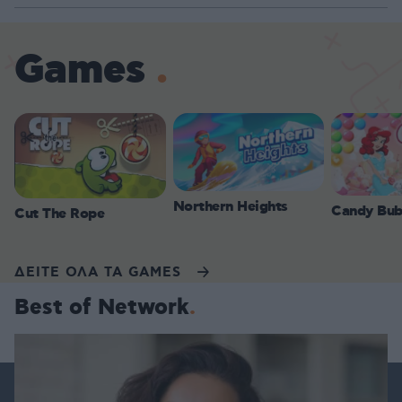
Games
Northern Heights
Candy Bub
Cut The Rope
ΔΕΙΤΕ ΟΛΑ ΤΑ GAMES
Best of Network