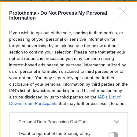
look και ζαρτιέρες κάτω από διάφανο παλτό
Protothema -
Do Not Process My Personal
Information
Thema Insights
If you wish to opt-out of the sale, sharing to third parties, or
processing of your personal or sensitive information for
targeted advertising by us, please use the below opt-out
section to confirm your selection. Please note that after your
opt-out request is processed you may continue seeing
interest-based ads based on personal information utilized by
us or personal information disclosed to third parties prior to
your opt-out. You may separately opt-out of the further
disclosure of your personal information by third parties on the
IAB’s list of downstream participants. This information may
also be disclosed by us to third parties on the
IAB’s List of
Downstream Participants
that may further disclose it to other
third parties.
Please note that this website/app uses one or more Google
Personal Data Processing Opt Outs
services and may gather and store information including but
not limited to your visit or usage behaviour. You may click to
I want to opt-out of the Sharing of my