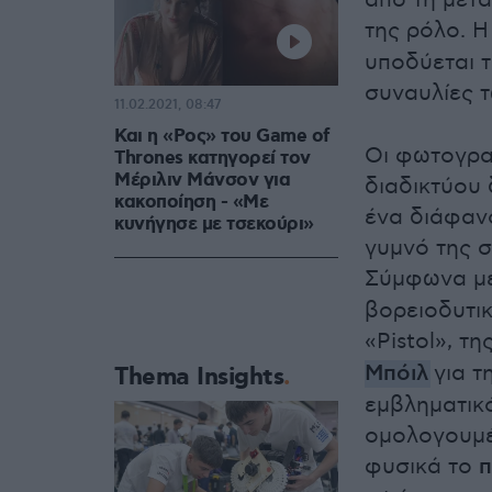
από τη μετ
της ρόλο. Η
υποδύεται τ
συναυλίες 
11.02.2021, 08:47
Και η «Ρος» του Game of
Oι φωτογρα
Thrones κατηγορεί τον
Μέριλιν Μάνσον για
διαδικτύου 
κακοποίηση - «Με
ένα διάφαν
κυνήγησε με τσεκούρι»
γυμνό της σ
Σύμφωνα με
βορειοδυτικ
«Pistol», τ
Μπόιλ
για τ
Thema Insights
εμβληματικό
ομολογουμέ
φυσικά το
π