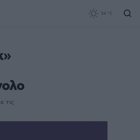
34
°C
κ»
νολο
ε τις