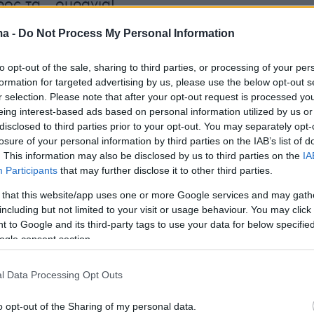
ος τα... ουράνια!
ma -
Do Not Process My Personal Information
liams shows off big hair on set of new Sex Pistols T
to opt-out of the sale, sharing to third parties, or processing of your per
ps://t.co/eHsrk59HTQ
pic.twitter.com/AGmttHD9O5
formation for targeted advertising by us, please use the below opt-out s
r selection. Please note that after your opt-out request is processed y
eing interest-based ads based on personal information utilized by us or
ottish Sun (@ScottishSun)
March 31, 2021
disclosed to third parties prior to your opt-out. You may separately opt-
losure of your personal information by third parties on the IAB’s list of
. This information may also be disclosed by us to third parties on the
IA
Participants
that may further disclose it to other third parties.
 that this website/app uses one or more Google services and may gath
, που αναμένεται να προβληθεί την επόμενη
including but not limited to your visit or usage behaviour. You may click 
ιάζει στην άνοδο του πανκ συγκροτήματος τω
 to Google and its third-party tags to use your data for below specifi
ogle consent section.
, Στιβ Τζόουνς, Γκλεν Μάτλοκ και Σιντ Βίσιους
,
 του 1970. Βασίζεται στην αυτοβιογραφία του
l Data Processing Opt Outs
θαρίστα της μπάντας και θα αποτελείται από
α.
o opt-out of the Sharing of my personal data.