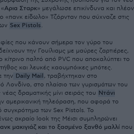
αμόρφωση της 23χρονης ηθοποιού για τον νέο
 «
Αρια Σταρκ
» μεγάλωσε επικίνδυνα και πλέον
ο «πανκ είδωλο» Τζόρνταν που σύχναζε στις
των
Sex Pistols
.
φίες που κάνουν σήμερα τον γύρο του
δείχνουν την Γουίλιαμς με μαύρες ζαρτιέρες,
ο κίτρινο παλτό από PVC που αποκαλύπτει το
τήθος και λευκές καουμπόικες μπότες.
 την
Daily Mail
, τραβήχτηκαν στο
ό Λονδίνο, στο πλαίσιο των γυρισμάτων του
ης νέας δραματικής μίνι σειράς του
Ντάνι
ην αμερικανική τηλεόραση, που αφορά το
 συγκρότημα των Sex Pistols. To
νως ακραίο look της Μέισι συμπληρώνει
ανκ μακιγιάζ και το ξασμένο ξανθό μαλλί
που