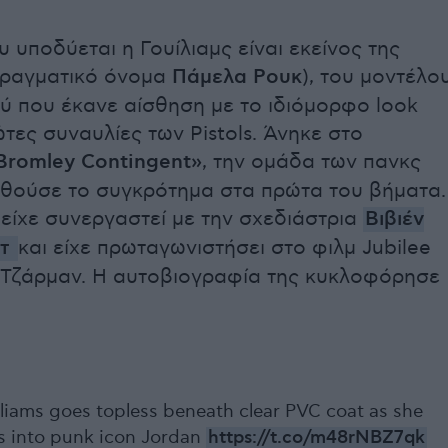
 υποδύεται η Γουίλιαμς είναι εκείνος της
πραγματικό όνομα
Πάμελα Ρουκ
), του μοντέλο
ύ που έκανε αίσθηση με το ιδιόμορφο look
ώτες συναυλίες των Pistols. Άνηκε στο
Bromley Contingent»
, την ομάδα των πανκς
θούσε το συγκρότημα στα πρώτα του βήματα.
είχε συνεργαστεί με την σχεδιάστρια
Βιβιέν
τ
και είχε πρωταγωνιστήσει στο φιλμ Jubilee
 Τζάρμαν. Η αυτοβιογραφία της κυκλοφόρησε
lliams goes topless beneath clear PVC coat as she
s into punk icon Jordan
https://t.co/m48rNBZ7qk