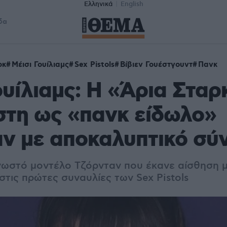
Ελληνικά
English
δα
ρκ
Μέισι Γουίλιαμς
Sex Pistols
Βίβιεν Γουέστγουντ
Πανκ
ουίλιαμς: Η «Άρια Σταρ
στη ως «πανκ είδωλο»
ν με αποκαλυπτικό σύ
νωστό μοντέλο Τζόρνταν που έκανε αίσθηση μ
στις πρώτες συναυλίες των Sex Pistols