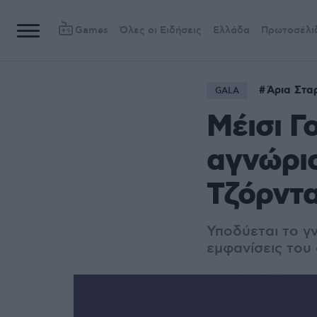
Games
Όλες οι Ειδήσεις
Ελλάδα
Πρωτοσέλι
Άρια Στα
GALA
Μέισι Γ
αγνώρι
Τζόρντα
Υποδύεται το γ
εμφανίσεις του 