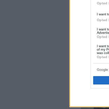
Opted 
I want t
Opted 
I want 
Advertis
Opted 
I want t
of my P
was col
Opted 
Google 