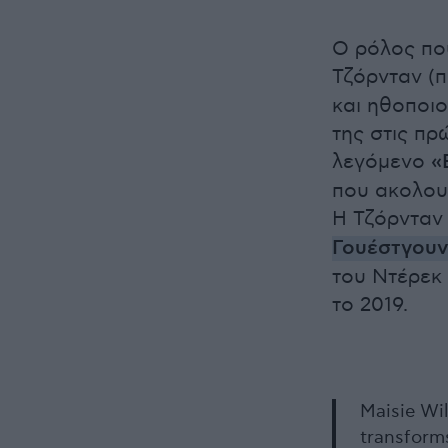
Ο ρόλος που
Τζόρνταν (
και ηθοποιο
της στις πρ
λεγόμενο
«
που ακολου
Η Τζόρνταν 
Γουέστγουν
του Ντέρεκ
το 2019.
Maisie Wi
transform