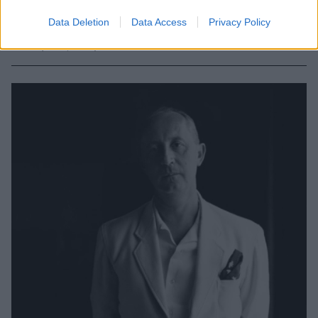
αρωματοποιία, τη συνεργασία μεταξύ των γαλλικών
Data Deletion
Data Access
Privacy Policy
οίκων μόδας και των ναζί, αλλά και ο αδιάσπαστος
αδελφικός δεσμό