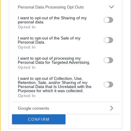
Please note that this website/app uses one or more Google
Personal Data Processing Opt Outs
services and may gather and store information including but
not limited to your visit or usage behaviour. You may click to
I want to opt-out of the Sharing of my
personal data.
grant or deny consent to Google and its third-party tags to
Opted In
use your data for below specified purposes in below Google
consent section.
I want to opt-out of the Sale of my
Personal Data.
Opted In
I want to opt-out of processing my
Personal Data for Targeted Advertising.
Opted In
I want to opt-out of Collection, Use,
Retention, Sale, and/or Sharing of my
Personal Data that Is Unrelated with the
Purposes for which it was collected.
Opted In
28.08.2021, 10:44
Google consents
«Miss Dior: A Story of Courage and Couture»: Η
βιογραφία της αδερφής του Κριστιάν Ντιορ, Κατρίν
CONFIRM
Στη βιογραφία της Τζαστίν Πίκαρντι προβάλλονται
ενδιαφέρουσες πλευρές σχετικά με την