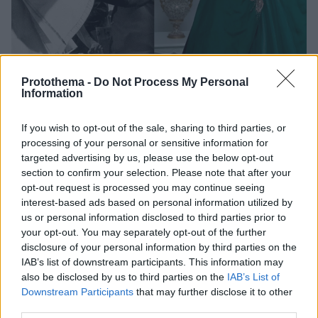
Protothema -
Do Not Process My Personal
Information
14.10.2022, 06:46
«Η κυρία Χάρις πάει στο Παρίσι» - Όταν ο Dior άλλαξε
If you wish to opt-out of the sale, sharing to third parties, or
τον κόσμο
processing of your personal or sensitive information for
Τι μπορεί να συμβεί όταν μια Βρετανίδα οικονόμος
targeted advertising by us, please use the below opt-out
section to confirm your selection. Please note that after your
αποφασίζει να πάει στο μεταπολεμικό Παρίσι με το
opt-out request is processed you may continue seeing
όνειρο να αποκτήσει μια δημιουργία Dior; Σύμφωνα
interest-based ads based on personal information utilized by
με το βιβλίο και τώρα την ταινία-ωδή στην
us or personal information disclosed to third parties prior to
κομψότητα, η υψηλή ραπτική κάποιες φορές μπορεί
your opt-out. You may separately opt-out of the further
να αλλάξει ακόμα και ολόκληρες ζωές
disclosure of your personal information by third parties on the
IAB’s list of downstream participants. This information may
also be disclosed by us to third parties on the
IAB’s List of
Downstream Participants
that may further disclose it to other
third parties.