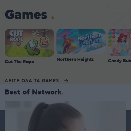
Games
Northern Heights
Candy Bub
Cut The Rope
ΔΕΙΤΕ ΟΛΑ ΤΑ GAMES
Best of Network