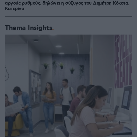
αργούς ρυθμούς, δηλώνει η σύζυγος του Δημήτρη Κόκοτα,
Κατερίνα
Thema Insights