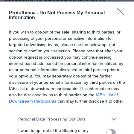
πριν 31 λεπτά
Protothema -
Do Not Process My Personal
Μουσακάς: Η μπεσαμέλ, τα λαχανικά και το τηγάνισμα
Information
της μελιτζάνας, σύμφωνα με τους σεφ
πριν 31 λεπτά
If you wish to opt-out of the sale, sharing to third parties, or
Momwashing: Όταν μια επιχείρηση αγαπάει τη
processing of your personal or sensitive information for
μητρότητα μόνο στα λόγια αλλά όχι στα έργα
targeted advertising by us, please use the below opt-out
section to confirm your selection. Please note that after your
πριν 34 λεπτά
opt-out request is processed you may continue seeing
Συμπαίκτης του Τζόλη ο Μπρούνο Γκιμαράες:
interest-based ads based on personal information utilized by
Ανακοινώθηκε από την Άρσεναλ ο Βραζιλιάνος
us or personal information disclosed to third parties prior to
πριν 41 λεπτά
your opt-out. You may separately opt-out of the further
Οι ωραιότερες παραλίες της Πάρου
disclosure of your personal information by third parties on the
IAB’s list of downstream participants. This information may
also be disclosed by us to third parties on the
IAB’s List of
ΔΕΙΤΕ ΟΛΕΣ ΤΙΣ ΕΙΔΗΣΕΙΣ
Downstream Participants
that may further disclose it to other
third parties.
Please note that this website/app uses one or more Google
Personal Data Processing Opt Outs
ΤΑ ΠΙΟ ΔΗΜΟΦΙΛΗ
services and may gather and store information including but
not limited to your visit or usage behaviour. You may click to
I want to opt-out of the Sharing of my