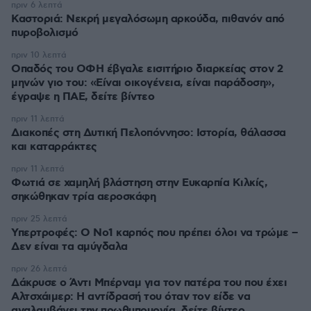
πριν 6 λεπτά
Καστοριά: Νεκρή μεγαλόσωμη αρκούδα, πιθανόν από
πυροβολισμό
πριν 10 λεπτά
Οπαδός του ΟΦΗ έβγαλε εισιτήριο διαρκείας στον 2
μηνών γιο του: «Είναι οικογένεια, είναι παράδοση»,
έγραψε η ΠΑΕ, δείτε βίντεο
πριν 11 λεπτά
Διακοπές στη Δυτική Πελοπόννησο: Ιστορία, θάλασσα
και καταρράκτες
πριν 11 λεπτά
Φωτιά σε χαμηλή βλάστηση στην Ευκαρπία Κιλκίς,
σηκώθηκαν τρία αεροσκάφη
πριν 25 λεπτά
Υπερτροφές: Ο Νο1 καρπός που πρέπει όλοι να τρώμε –
Δεν είναι τα αμύγδαλα
πριν 26 λεπτά
Δάκρυσε ο Άντι Μπέρναμ για τον πατέρα του που έχει
Αλτσχάιμερ: Η αντίδρασή του όταν τον είδε να
αναλαμβάνει την πρωθυπουργία, δείτε βίντεο