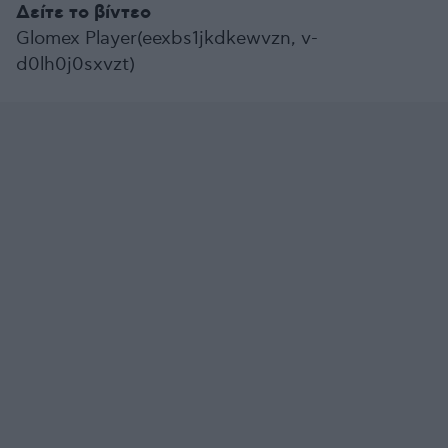
Δείτε το βίντεο
Glomex Player(eexbs1jkdkewvzn, v-
d0lh0j0sxvzt)