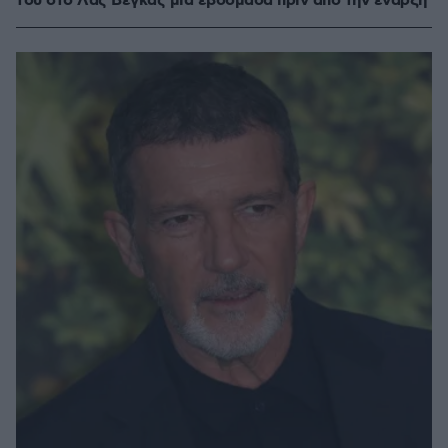
του στο Λας Βέγκας μία εβδομάδα πριν από την έναρξη