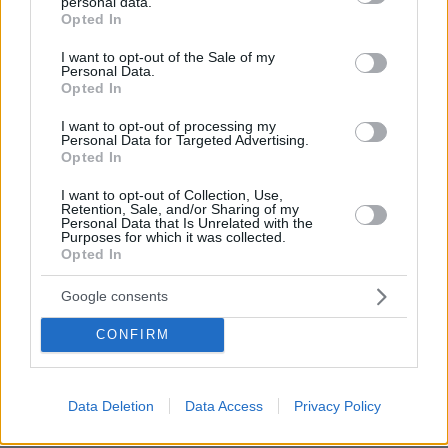
personal data.
grant or deny consent to Google and its third-party tags to
Opted In
use your data for below specified purposes in below Google
consent section.
I want to opt-out of the Sale of my
Personal Data.
Opted In
I want to opt-out of processing my
Personal Data for Targeted Advertising.
Opted In
I want to opt-out of Collection, Use,
Retention, Sale, and/or Sharing of my
Personal Data that Is Unrelated with the
Purposes for which it was collected.
Opted In
Google consents
CONFIRM
Data Deletion
Data Access
Privacy Policy
08.08.2026, 14:25