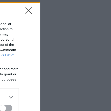
sonal or
ection to
ou may
 personal
out of the
 downstream
B’s List of
er and store
to grant or
ed purposes