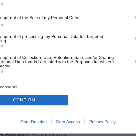
In
ράφος Πάνος Κατσαρίδης που μίλησε μαζί
o opt-out of the Sale of my Personal Data.
 για εκείνον: «
Είναι ήρεμος, γλυκός… Όταν
In
αλαρώνει μαζί μου, γιατί με έβλεπε για πρώτη
to opt-out of processing my Personal Data for Targeted
ε να μου τραγουδάει. Και μου τραγούδησε το
ing.
In
o opt-out of Collection, Use, Retention, Sale, and/or Sharing
ersonal Data that Is Unrelated with the Purposes for which it
α, πρόσθεσε:
«Εκείνη την ώρα είδα τον Γιώργ
lected.
In
γουδάει συνέχεια στη μονάδα. Πηγαίνει
ν μια φορά την εβδομάδα για σουβλάκια σε
consents
αγαζί, του αρέσουν πολύ. Και επίσης περπατάει
ει τις βόλτες του. Θέλω επίσης να σας πω ότι
CONFIRM
της Ελιάς" και λατρεύει το τραγούδι των
Data Deletion
Data Access
Privacy Policy
α άρθρου:
NDPPHOTO