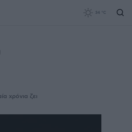
34
°C
υ
ία χρόνια ζει