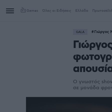
Games
Όλες οι Ειδήσεις
Ελλάδα
Πρωτοσέλι
Γιώργος 
GALA
Γιώργος
φωτογρ
απουσί
Ο γνωστός showm
σε μονάδα φρον