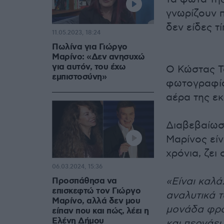
γνωρίζουν 
δεν είδες τ
11.05.2023, 18:24
Πωλίνα για Γιώργο
Μαρίνο: «Δεν ανησυχώ
για αυτόν, του έχω
Ο Κώστας Τσ
εμπιστοσύνη»
φωτογραφία
αέρα της ε
Διαβεβαίωσε
Μαρίνος είν
χρόνια, ζει
06.03.2024, 15:36
«Είναι καλά
Προσπάθησα να
επισκεφτώ τον Γιώργο
αναλυτικά τ
Μαρίνο, αλλά δεν μου
μονάδα φρον
είπαν που και πώς, λέει η
Ελένη Δήμου
και περνάει