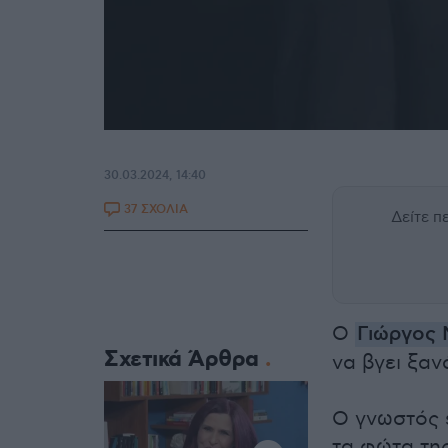
30.03.2024, 14:40
37 ΣΧΟΛΙΑ
Δείτε 
Ο
Γιώργος 
Σχετικά Άρθρα
να βγει ξαν
Ο γνωστός s
τα φώτα της