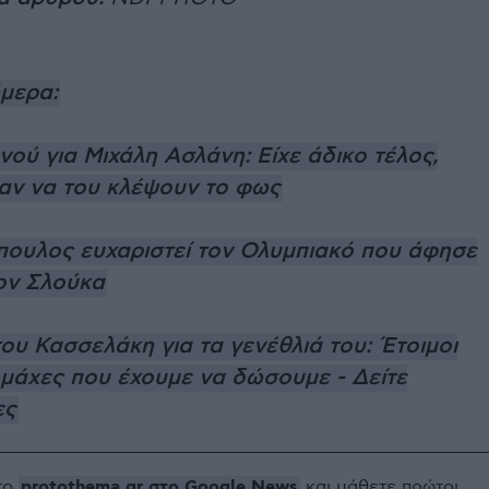
ήμερα:
νού για Μιχάλη Ασλάνη: Είχε άδικο τέλος,
ν να του κλέψουν το φως
πουλος ευχαριστεί τον Ολυμπιακό που άφησε
ον Σλούκα
ου Κασσελάκη για τα γενέθλιά του: Έτοιμοι
ς μάχες που έχουμε να δώσουμε - Δείτε
ες
protothema.gr στο Google News
το
και μάθετε πρώτοι