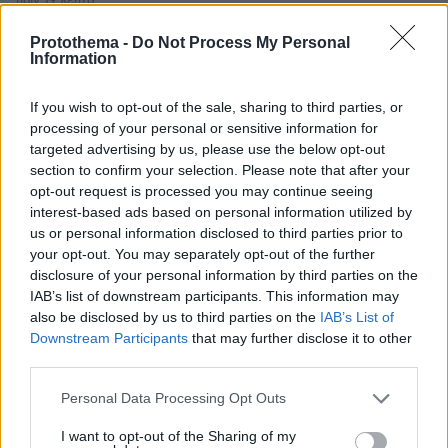
πριν 19 λεπτά
Ο πάτος της κατσαρόλας μαυρίζει και κιτρινίζει; Πώς
καθαρίζει σωστά μέσα και έξω
Protothema -
Do Not Process My Personal
Information
πριν 24 λεπτά
Προφυλακιστέος ο 26χρονος Αφγανός για τη
If you wish to opt-out of the sale, sharing to third parties, or
δολοφονία της 38χρονης Βρετανίδας, τήρησε το
processing of your personal or sensitive information for
δικαίωμα της σιωπής
targeted advertising by us, please use the below opt-out
πριν 24 λεπτά
section to confirm your selection. Please note that after your
Σχεδόν 16.000 ξένοι εθελοντές πολεμούν στις
opt-out request is processed you may continue seeing
ουκρανικές ένοπλες δυνάμεις
interest-based ads based on personal information utilized by
us or personal information disclosed to third parties prior to
πριν 27 λεπτά
your opt-out. You may separately opt-out of the further
«Τα data δεν πίνονται»: Αντιδράσεις στην Ινδία για το
data center των 15 δισ. της Google, τι απαντά η εταιρεία
disclosure of your personal information by third parties on the
IAB’s list of downstream participants. This information may
πριν 28 λεπτά
also be disclosed by us to third parties on the
IAB’s List of
Υπεγράφη η σύμβαση για τη δημιουργία του
Downstream Participants
that may further disclose it to other
Παρατηρητηρίου Έργων της Περιφέρειας Αττικής
third parties.
Please note that this website/app uses one or more Google
Personal Data Processing Opt Outs
ΔΕΙΤΕ ΟΛΕΣ ΤΙΣ ΕΙΔΗΣΕΙΣ
services and may gather and store information including but
not limited to your visit or usage behaviour. You may click to
I want to opt-out of the Sharing of my