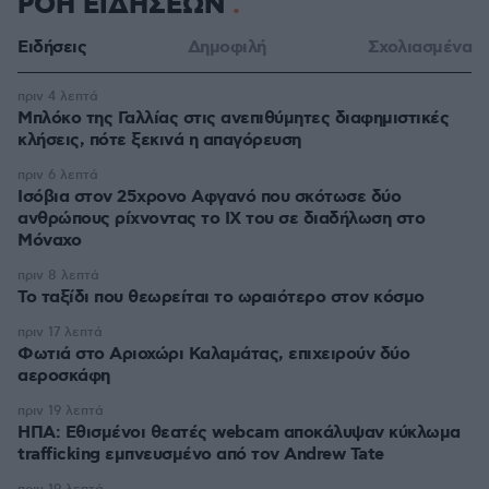
ΡΟΗ ΕΙΔΗΣΕΩΝ
Ειδήσεις
Δημοφιλή
Σχολιασμένα
πριν 4 λεπτά
Μπλόκο της Γαλλίας στις ανεπιθύμητες διαφημιστικές
κλήσεις, πότε ξεκινά η απαγόρευση
πριν 6 λεπτά
Ισόβια στον 25χρονο Αφγανό που σκότωσε δύο
ανθρώπους ρίχνοντας το ΙΧ του σε διαδήλωση στο
Μόναχο
πριν 8 λεπτά
Το ταξίδι που θεωρείται το ωραιότερο στον κόσμο
πριν 17 λεπτά
Φωτιά στο Αριοχώρι Καλαμάτας, επιχειρούν δύο
αεροσκάφη
πριν 19 λεπτά
ΗΠΑ: Εθισμένοι θεατές webcam αποκάλυψαν κύκλωμα
trafficking εμπνευσμένο από τον Andrew Tate