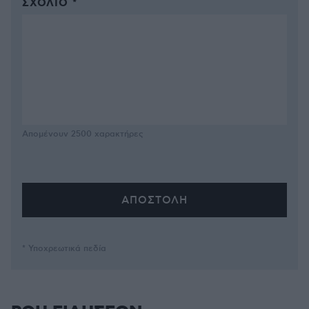
ΣΧΌΛΙΟ *
Απομένουν
2500
χαρακτήρες
* Υποχρεωτικά πεδία