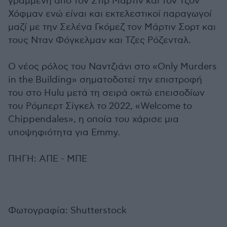
γραμμένη από τον Στιβ Μάρτιν και τον Τζον
Χόφμαν ενώ είναι και εκτελεστικοί παραγωγοί
μαζί με την Σελένα Γκόμεζ τον Μάρτιν Σορτ και
τους Νταν Φόγκελμαν και Τζες Ρόζενταλ.
Ο νέος ρόλος του Ναντζιάνι στο «Only Murders
in the Building» σηματοδοτεί την επιστροφή
του στο Hulu μετά τη σειρά οκτώ επεισοδίων
του Ρόμπερτ Σίγκελ το 2022, «Welcome to
Chippendales», η οποία του χάρισε μια
υποψηφιότητα για Emmy.
ΠΗΓΗ: ΑΠΕ - ΜΠΕ
Φωτογραφία: Shutterstock