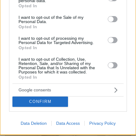
personal data.
grant or deny consent to Google and its third-party tags to
Opted In
use your data for below specified purposes in below Google
ΤΑ ΠΙΟ ΔΗΜΟΦΙΛΗ
consent section.
I want to opt-out of the Sale of my
Personal Data.
Opted In
I want to opt-out of processing my
Personal Data for Targeted Advertising.
Opted In
I want to opt-out of Collection, Use,
Retention, Sale, and/or Sharing of my
Personal Data that Is Unrelated with the
Purposes for which it was collected.
Opted In
Google consents
CONFIRM
Data Deletion
Data Access
Privacy Policy