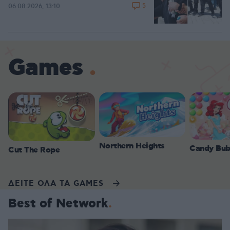
5
06.08.2026, 13:10
Games
Northern Heights
Candy Bub
Cut The Rope
ΔΕΙΤΕ ΟΛΑ ΤΑ GAMES
Best of Network