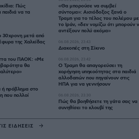
ικίδια: Πώς
«Θα μπορούσε να συμβεί
 παιδιά να τα
σύντομα»: Αισιόδοξος ξανά ο
Τραμπ για το τέλος του πολέμου με
το Ιράν, «δεν νομίζω ότι μπορούν ν
αντέξουν πολύ ακόμα»
ο 30χρονη μετά από
έφυρα της Χαλκίδας
06.08.2026, 23:43
Διακοπές στη Σίκινο
ήττα του ΠΑΟΚ: «Με
06.08.2026, 23:42
οβαρότητα θα
Ο Τραμπ θα απαγορεύσει τη
καλύτερο»
χορήγηση υπηκοότητας στα παιδιά
αλλοδαπών που πηγαίνουν στις
ΗΠΑ για να γεννήσουν
 ή πρόβλημα στο
η που πολλοί
06.08.2026, 23:30
Πώς θα βοηθήσετε τη γάτα σας να
συνηθίσει το κλουβί της
ΤΙΣ ΕΙΔΗΣΕΙΣ