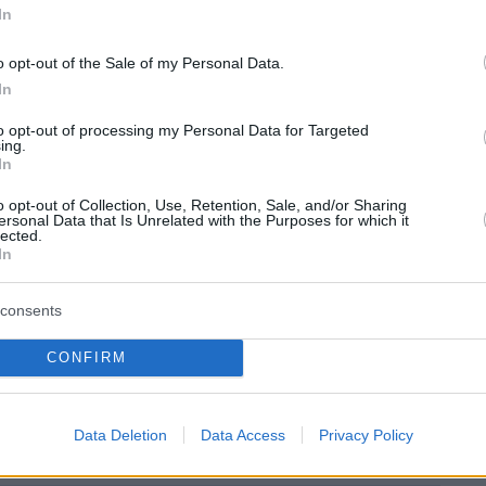
ριν από το θάνατό του. Τα αποτελέσματα
In
νικά για 6 ώρες. Έτσι φαίνεται ότι ο Πέρι πήρε
θανότατα, λίγο πριν μπει στο τζακούζι, όπου
o opt-out of the Sale of my Personal Data.
In
ε το άψυχο σώμα του.
to opt-out of processing my Personal Data for Targeted
ing.
In
o opt-out of Collection, Use, Retention, Sale, and/or Sharing
ήμερα:
ersonal Data that Is Unrelated with the Purposes for which it
lected.
In
ση συναγερμού το Ρέικιαβικ από την έκρηξη
ίου στην Ισλανδία - Γιατί ανησυχούν οι ειδικοί
consents
CONFIRM
σορροπίας από Κασσελάκη για την σκιώδη
του ΣΥΡΙΖΑ - Μάχη παρασκηνίου για
αμπάνιες
Data Deletion
Data Access
Privacy Policy