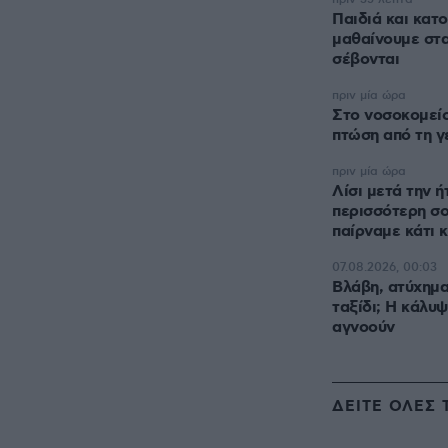
Παιδιά και κατο
μαθαίνουμε στα
σέβονται
πριν μία ώρα
Στο νοσοκομεί
πτώση από τη γ
πριν μία ώρα
Λίσι μετά την 
περισσότερη σ
παίρναμε κάτι 
07.08.2026, 00:03
Βλάβη, ατύχημα
ταξίδι; Η κάλυψ
αγνοούν
ΔΕΙΤΕ ΟΛΕΣ 