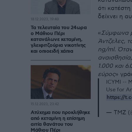
καταναλώσει
ότι κατέστη
δείχνει η α
18.12.2023, 19:40
Τα τελευταία του 24ωρα
«
Σύμφωνα μ
ο Μάθιου Πέρι
κατανάλωνε κεταμίνη,
Άντζελες, τ
γλειφιτζούρια νικοτίνης
ng/ml. Όταν
και οπιοειδή χάπια
αναισθησία,
1.000 και 6
εύρος
» γρά
ICYMI -- 
Use for An
https://t
15.12.2023, 23:42
— TMZ 
Ατύχημα που προκλήθηκε
από κεταμίνη η επίσημη
αιτία θανάτου του
Μάθιου Πέρι