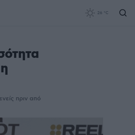
26
°C
σότητα
 η
ενείς πριν από