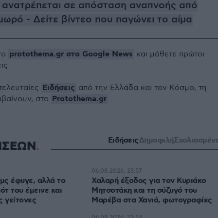
 ανατρέπεται σε απόσταση αναπνοής από
μωρό - Δείτε βίντεο που παγώνει το αίμα
protothema.gr στο Google News
το
και μάθετε πρώτοι
εις
Ειδήσεις
 τελευταίες
από την Ελλάδα και τον Κόσμο, τη
Protothema.gr
μβαίνουν, στο
Ειδήσεις
Δημοφιλή
Σχολιασμέν
ΗΣΕΩΝ
06.08.2026, 23:57
αμς έφυγε, αλλά το
Χαλαρή έξοδος για τον Κυριάκο
ότ του έμεινε και
Μητσοτάκη και τη σύζυγό του
ς γείτονες
Μαρέβα στα Χανιά, φωτογραφίες
06.08.2026, 23:54