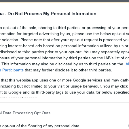
ma -
Do Not Process My Personal Information
ια, η ποσότητα κεταμίνης στον οργανισμό το
αμη με εκείνη που λαμβάνουν οι ασθενείς
to opt-out of the sale, sharing to third parties, or processing of your per
ονται σε αναισθησία πριν από μια
formation for targeted advertising by us, please use the below opt-out s
r selection. Please note that after your opt-out request is processed y
ή επέμβαση.
eing interest-based ads based on personal information utilized by us or
disclosed to third parties prior to your opt-out. You may separately opt-
 τον ιατροδικαστή, του είχε συνταγογραφηθε
losure of your personal information by third parties on the IAB’s list of
. This information may also be disclosed by us to third parties on the
IA
α την κατάθλιψη και το άγχος, αν και
Participants
that may further disclose it to other third parties.
ίται και ως ναρκωτικό. Έπαιρνε κάθε δεύτερη
 that this website/app uses one or more Google services and may gath
να με τις ίδιες πληροφορίες αλλά πριν από 6
including but not limited to your visit or usage behaviour. You may click 
ς νέος γιατρός προσπάθησε να τον
 to Google and its third-party tags to use your data for below specifi
 από αυτό, επειδή είχε δείξει σημάδια
ogle consent section.
l Data Processing Opt Outs
α συνταγογραφηθείσα δόση ήταν μιάμιση
o opt-out of the Sharing of my personal data.