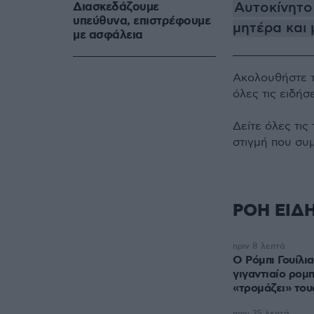
Αυτοκίνητο
Διασκεδάζουμε
υπεύθυνα, επιστρέφουμε
μητέρα και 
με ασφάλεια
Ακολουθήστε 
όλες τις ειδήσ
Δείτε όλες τις
στιγμή που συ
ΡΟΗ ΕΙΔ
πριν 8 λεπτά
Ο Ρόμπι Γουίλι
γιγαντιαίο ρομπ
«τρομάζει» του
πριν 35 λεπτά