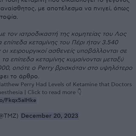
 τόση κεταμίνη που δικαιολογεί το γεγονός
 αναίσθητος, με αποτέλεσμα να πνιγεί, όπως
υτοψία.
ε τον ιατροδικαστή της κομητείας του Λος
α επίπεδα κεταμίνης του Πέρι ήταν 3.540
 οι χειρουργικοί ασθενείς υποβάλλονται σε
 τα επίπεδα κεταμίνης κυμαίνονται μεταξύ
.000, οπότε ο Perry βρισκόταν στο υψηλότερο
φει το άρθρο.
Matthew Perry Had Levels of Ketamine that Doctors
esthesia | Click to read more 👇
.co/Fkqx5aIHke
(@TMZ)
December 20, 2023