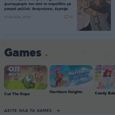
φωτογραφία του από το παρελθόν με
μακριά μαλλιά: Αναμνήσεις, έγραψε
10
07.08.2026, 09:09
Games
Northern Heights
Candy Bub
Cut The Rope
ΔΕΙΤΕ ΟΛΑ ΤΑ GAMES