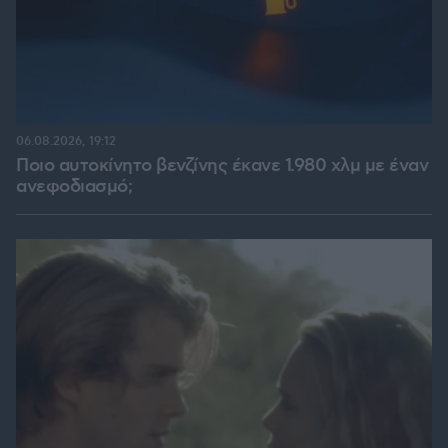
06.08.2026, 19:12
Ποιο αυτοκίνητο βενζίνης έκανε 1.980 χλμ με έναν
ανεφοδιασμό;