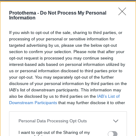
Protothema -
Do Not Process My Personal
ΣΧΌΛΙΟ *
Information
If you wish to opt-out of the sale, sharing to third parties, or
processing of your personal or sensitive information for
targeted advertising by us, please use the below opt-out
section to confirm your selection. Please note that after your
opt-out request is processed you may continue seeing
interest-based ads based on personal information utilized by
us or personal information disclosed to third parties prior to
Απομένουν
2500
χαρακτήρες
your opt-out. You may separately opt-out of the further
disclosure of your personal information by third parties on the
IAB’s list of downstream participants. This information may
also be disclosed by us to third parties on the
IAB’s List of
Downstream Participants
that may further disclose it to other
third parties.
Please note that this website/app uses one or more Google
Personal Data Processing Opt Outs
* Υποχρεωτικά πεδία
services and may gather and store information including but
not limited to your visit or usage behaviour. You may click to
I want to opt-out of the Sharing of my