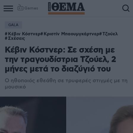
Games
GALA
Κέβιν Κόστνερ
Κριστίν Μπαουμγκάρτνερ
Τζούελ
Σχέσεις
Κέβιν Κόστνερ: Σε σχέση με
την τραγουδίστρια Τζούελ, 2
μήνες μετά τo διαζύγιό του
Ο ηθοποιός εθεάθη σε τρυφερές στιγμές με τη
μουσικό