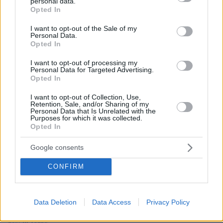
personal data.
grant or deny consent to Google and its third-party tags to
Opted In
use your data for below specified purposes in below Google
ΡΟΗ ΕΙΔΗΣΕΩΝ
consent section.
I want to opt-out of the Sale of my
Personal Data.
Opted In
Ειδήσεις
Δημοφιλή
Σχολιασμένα
I want to opt-out of processing my
Personal Data for Targeted Advertising.
πριν 31 λεπτά
Opted In
Το street food στα καλύτερά του: 5 επιλογές σε
αθηναϊκές καντίνες και σουβλατζίδικα
I want to opt-out of Collection, Use,
Retention, Sale, and/or Sharing of my
πριν 8 λεπτά
Personal Data that Is Unrelated with the
Ποια ΑΦΜ κάνουν αίτηση σήμερα για το voucher
Purposes for which it was collected.
διακοπών έως 600 ευρώ, ενεργό το πρόγραμμα
Opted In
«Τουρισμός για Όλους»
Google consents
πριν 13 λεπτά
Αθήνα-Αρβανίτσα-Αντίκυρα: Ένα καλοκαιρινό road trip
CONFIRM
από το βουνό στη θάλασσα
πριν 14 λεπτά
Greek Goddess Beauty: Η τάση ομορφιάς που μας κάνει
Data Deletion
Data Access
Privacy Policy
να θέλουμε να μοιάζουμε με σύγχρονη Ελληνίδα θεά