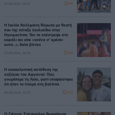
41
07.08.2026, 06:51
Loaded
:
100.00%
Η Ιουλία Καλλιμάνη θύμωσε με θεατή
που της πέταξε λουλούδια στην
Ηγουμενίτσα: Του τα επέστρεψε στο
κεφάλι και είπε «εσένα σ' αρέσει
αυτό...», δείτε βίντεο
65
07.08.2026, 06:39
Η αποκαλυπτική κατάθεση της
συζύγου του Αφγανού: Πώς
γνωρίσαμε τη Λίσα, γιατί υποψιάστηκα
ότι ήταν το πτώμα στη βαλίτσα
312
06.08.2026, 12:32
Ο Γιάννης Στάνκογλου δημοσίευσε