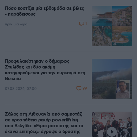
Πόσο κοστίζει μία εβδομάδα σε βίλες
- παράδεισους
1
πριν μία ώρα
Προφυλακίστηκαν ο δήμαρχος
Στυλίδας και δύο ακόμη
κατηγορούμενοι για την πυρκαγιά στη
Βοιωτία
99
07.08.2026, 07:00
Σάλος στη Λιθουανία από σαμποτάζ
σε προσπάθεια ρεκόρ powerlifting
από Βελγίδα: «Είμαι ρατσιστής και το
έκανα επίτηδες» έγραψε ο δράστης