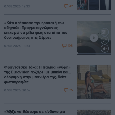
42
07.08.2026, 19:33
«Κάτι απέσπασε την προσοχή του
οδηγού»: Πραγματογνώμονας
επιχειρεί να ρίξει φως στα αίτια του
δυστυχήματος στις Σέρρες
108
07.08.2026, 18:54
Loaded
:
100.00%
Φραντσέσκα Τόκα: Η Ιταλίδα «νύφη»
της Eurovision ποζάρει με μπικίνι και...
ολόγυμνη στην μπανιέρα της, δείτε
φωτογραφίες
25
07.08.2026, 20:57
«Άξιζε να θέσουμε σε κίνδυνο μια