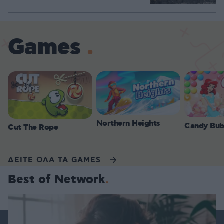
Games
Northern Heights
Candy Bub
Cut The Rope
ΔΕΙΤΕ ΟΛΑ ΤΑ GAMES
Best of Network