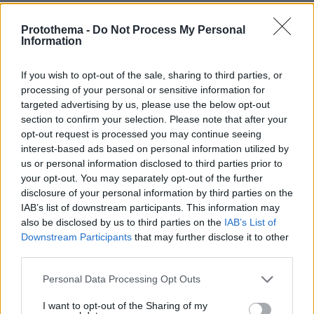
πριν 8 λεπτά
Protothema -
Do Not Process My Personal
Η φωτογραφία της 61χρονης Ελίζαμπεθ Χάρλεϊ με
Information
μπικίνι
πριν 14 λεπτά
If you wish to opt-out of the sale, sharing to third parties, or
Ο «Δράκος» του Λονδίνου: 40χρονος με προβλήματα
processing of your personal or sensitive information for
όρασης σκότωνε και βίαζε γυναίκες, η αστυνομία τον
targeted advertising by us, please use the below opt-out
είχε συλλάβει και τον άφησε ελεύθερο
section to confirm your selection. Please note that after your
opt-out request is processed you may continue seeing
πριν 18 λεπτά
interest-based ads based on personal information utilized by
Οι 10 «ήσυχες» παραλίες της Νάξου
us or personal information disclosed to third parties prior to
πριν 28 λεπτά
your opt-out. You may separately opt-out of the further
Τήνος: Μια διαδρομή στα χωριά, τα τοπία και τα
disclosure of your personal information by third parties on the
αξιοθέατα του νησιού
IAB’s list of downstream participants. This information may
also be disclosed by us to third parties on the
IAB’s List of
πριν 31 λεπτά
Downstream Participants
that may further disclose it to other
«Προδίδει τη Γαλλία», λέει ο Μασκ για πολιτικό που
ζήτησε να «κλείνει» το X σε προεκλογικές περιόδους
third parties.
για να μην επηρεάζει τους ψηφοφόρους
Please note that this website/app uses one or more Google
Personal Data Processing Opt Outs
πριν 38 λεπτά
services and may gather and store information including but
Οι λόγοι που οι σκύλοι φοβούνται τόσο πολύ τις
not limited to your visit or usage behaviour. You may click to
I want to opt-out of the Sharing of my