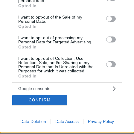
personal data.
ηλεκτρικές σκούπες
grant or deny consent to Google and its third-party tags to
Opted In
use your data for below specified purposes in below Google
πριν 38 λεπτά
consent section.
Λουκουμάδες, τηγανίτες ή pancakes; 23 παραδοσιακές
I want to opt-out of the Sale of my
Personal Data.
και σύγχρονες συνταγές για τα αγαπημένα ζυμάρια
Opted In
πριν 42 λεπτά
I want to opt-out of processing my
Δεκάδες ρωσικές επιθέσεις στην περιφέρεια του
Personal Data for Targeted Advertising.
Ντνιπροπετρόφ της Ουκρανίας, δύο νεκροί και έξι
Opted In
τραυματίες
I want to opt-out of Collection, Use,
πριν μία ώρα
Retention, Sale, and/or Sharing of my
Η Λίλα Μπακλέση έφερε στον κόσμο το πρώτο της
Personal Data that Is Unrelated with the
Purposes for which it was collected.
παιδί, δείτε την ανάρτηση του συντρόφου της περί...
Opted In
λαού και εξουσίας
πριν μία ώρα
Google consents
5 προορισμοί για solo travellers τα Σαββατοκύριακα του
καλοκαιριού
CONFIRM
ΔΕΙΤΕ ΟΛΕΣ ΤΙΣ ΕΙΔΗΣΕΙΣ
Data Deletion
Data Access
Privacy Policy