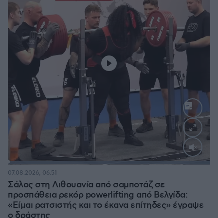
Loaded
:
100.00%
07.08.2026, 06:51
Σάλος στη Λιθουανία από σαμποτάζ σε
προσπάθεια ρεκόρ powerlifting από Βελγίδα:
«Είμαι ρατσιστής και το έκανα επίτηδες» έγραψε
ο δράστης