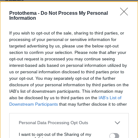
φοιτητές
Protothema -
Do Not Process My Personal
03.08.2026, 10:56
Information
Η Smart φοιτητική κατοικία στην καρδιά της Αθήνας
If you wish to opt-out of the sale, sharing to third parties, or
29.07.2026, 09:39
processing of your personal or sensitive information for
Διασκεδάζουμε υπεύθυνα, επιστρέφουμε με ασφάλεια
targeted advertising by us, please use the below opt-out
section to confirm your selection. Please note that after your
opt-out request is processed you may continue seeing
ΣΧΟΛΙΑ
interest-based ads based on personal information utilized by
us or personal information disclosed to third parties prior to
ΠΡΟΣΘΗΚΗ ΣΧΟΛΙΟΥ
your opt-out. You may separately opt-out of the further
disclosure of your personal information by third parties on the
ΠΡΟΣΘΗΚΗ ΣΧΟΛΙΟΥ
IAB’s list of downstream participants. This information may
also be disclosed by us to third parties on the
IAB’s List of
Downstream Participants
that may further disclose it to other
ΌΝΟΜΑ *
third parties.
Please note that this website/app uses one or more Google
Personal Data Processing Opt Outs
services and may gather and store information including but
not limited to your visit or usage behaviour. You may click to
I want to opt-out of the Sharing of my