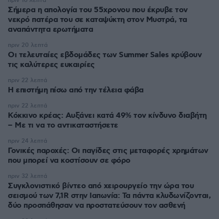
πριν 16 λεπτά
Σήμερα η απολογία του 55χρονου που έκρυβε τον
νεκρό πατέρα του σε καταψύκτη στον Μυστρά, τα
αναπάντητα ερωτήματα
πριν 20 λεπτά
Οι τελευταίες εβδομάδες των Summer Sales κρύβουν
τις καλύτερες ευκαιρίες
πριν 22 λεπτά
Η επιστήμη πίσω από την τέλεια φάβα
πριν 22 λεπτά
Κόκκινο κρέας: Αυξάνει κατά 49% τον κίνδυνο διαβήτη
– Με τι να το αντικαταστήσετε
πριν 24 λεπτά
Γονικές παροχές: Οι παγίδες στις μεταφορές χρημάτων
που μπορεί να κοστίσουν σε φόρο
πριν 32 λεπτά
Συγκλονιστικό βίντεο από χειρουργείο την ώρα του
σεισμού των 7,1R στην Ιαπωνία: Τα πάντα κλυδωνίζονται,
δύο προσπάθησαν να προστατεύσουν τον ασθενή