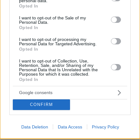
personal data.
grant or deny consent to Google and its third-party tags to
EMAIL
Opted In
use your data for below specified purposes in below Google
consent section.
I want to opt-out of the Sale of my
Personal Data.
Opted In
I want to opt-out of processing my
ΣΧΌΛΙΟ *
Personal Data for Targeted Advertising.
Opted In
I want to opt-out of Collection, Use,
Retention, Sale, and/or Sharing of my
Personal Data that Is Unrelated with the
Purposes for which it was collected.
Opted In
Google consents
Απομένουν
2500
χαρακτήρες
CONFIRM
Data Deletion
Data Access
Privacy Policy