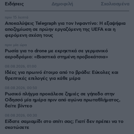
Ειδήσεις
Δημοφιλή
Σχολιασμένα
πριν 15 λεπτά
Αποκαλύψεις Telegraph για τον Ινφαντίνο: Η εξαψήφια
αποζημίωση σε πρώην εργαζόμενη της UEFA και η
φερόμενη σχέση τους
πριν μία ώρα
Ρωσία για το drone με εκρηκτικά σε γερμανικό
αεροδρόμιο: «Βιαστικά στημένη προβοκάτσια»
08.08.2026, 01:00
Ιδέες για πρωινό έτοιμο από το βράδυ: Εύκολες και
θρεπτικές επιλογές για κάθε μέρα
08.08.2026, 00:50
Ρωσικό πλήγμα προκάλεσε ζημιές σε γήπεδο στην
Οδησσό μία ημέρα πριν από αγώνα πρωταθλήματος,
δείτε βίντεο
08.08.2026, 00:30
Είδατε σαμιαμίδι στο σπίτι σας; Γιατί δεν πρέπει να το
σκοτώσετε