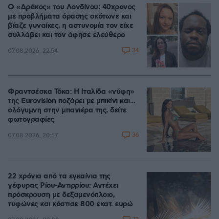
Ο «Δράκος» του Λονδίνου: 40χρονος
με προβλήματα όρασης σκότωνε και
βίαζε γυναίκες, η αστυνομία τον είχε
συλλάβει και τον άφησε ελεύθερο
34
07.08.2026, 22:54
Φραντσέσκα Τόκα: Η Ιταλίδα «νύφη»
της Eurovision ποζάρει με μπικίνι και...
ολόγυμνη στην μπανιέρα της, δείτε
φωτογραφίες
36
07.08.2026, 20:57
22 χρόνια από τα εγκαίνια της
γέφυρας Ρίου-Αντιρρίου: Αντέχει
πρόσκρουση με δεξαμενόπλοιο,
τυφώνες και κόστισε 800 εκατ. ευρώ