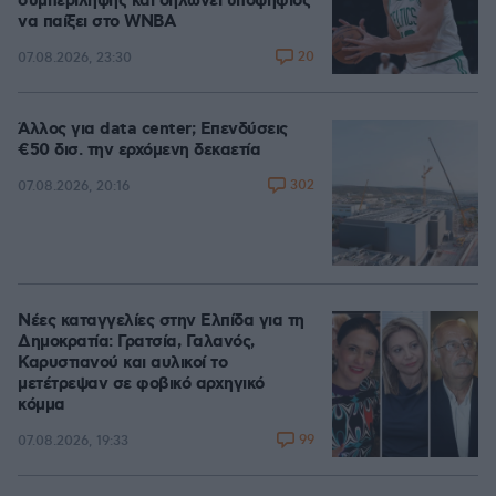
συμπερίληψης και δηλώνει υποψήφιος
να παίξει στο WNBA
20
07.08.2026, 23:30
Άλλος για data center; Επενδύσεις
€50 δισ. την ερχόμενη δεκαετία
302
07.08.2026, 20:16
Νέες καταγγελίες στην Ελπίδα για τη
Δημοκρατία: Γρατσία, Γαλανός,
Καρυστιανού και αυλικοί το
μετέτρεψαν σε φοβικό αρχηγικό
κόμμα
99
07.08.2026, 19:33