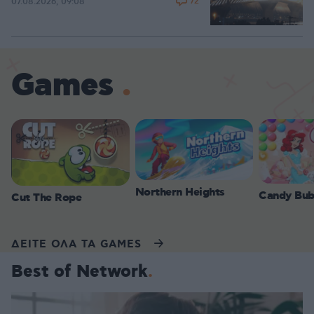
72
07.08.2026, 09:08
Games
Northern Heights
Candy Bub
Cut The Rope
ΔΕΙΤΕ ΟΛΑ ΤΑ GAMES
Best of Network