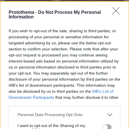
Protothema -
Do Not Process My Personal
Information
If you wish to opt-out of the sale, sharing to third parties, or
processing of your personal or sensitive information for
targeted advertising by us, please use the below opt-out
27.07.2026, 06:00
section to confirm your selection. Please note that after your
Το μέλλον της τεχνολογίας
opt-out request is processed you may continue seeing
interest-based ads based on personal information utilized by
03.08.2026, 10:56
us or personal information disclosed to third parties prior to
Η Smart φοιτητική κατοικία στην καρδιά της Αθήνας
your opt-out. You may separately opt-out of the further
disclosure of your personal information by third parties on the
IAB’s list of downstream participants. This information may
26.07.2026, 09:54
also be disclosed by us to third parties on the
IAB’s List of
Επαγγελματική Εκπαίδευση & Εξειδίκευση: Το Mοντέλο που
σε Bάζει στην Aγορά Eργασίας
Downstream Participants
that may further disclose it to other
third parties.
ΣΧΟΛΙΑ
(4)
Please note that this website/app uses one or more Google
Personal Data Processing Opt Outs
services and may gather and store information including but
ΠΡΟΣΘΗΚΗ ΣΧΟΛΙΟΥ
not limited to your visit or usage behaviour. You may click to
I want to opt-out of the Sharing of my