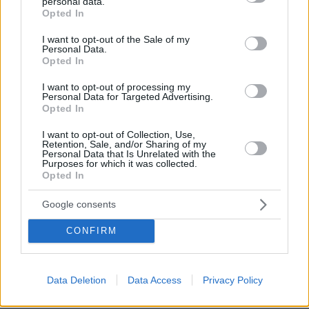
personal data.
grant or deny consent to Google and its third-party tags to
Μοδελο
Opted In
use your data for below specified purposes in below Google
04.06.2023, 22:15
consent section.
I want to opt-out of the Sale of my
για αποθεωση 1.55 και ενα ξεσκονοπανο για μαλλι. Οι
Personal Data.
μοντελες των 90s τραβουν τα μαλλια τους
Opted In
ΑΠΑΝΤΗΣΗ
I want to opt-out of processing my
Personal Data for Targeted Advertising.
Opted In
dimitris
24.03.2023, 22:21
I want to opt-out of Collection, Use,
Retention, Sale, and/or Sharing of my
ποιοσ εινε ο μικρος που αποθεωνει το πουρο?
Personal Data that Is Unrelated with the
Purposes for which it was collected.
ΑΠΑΝΤΗΣΗ
Opted In
Google consents
Ασε
24.03.2023, 20:15
CONFIRM
Ησαΐα χόρευε τη παρθένο.....
ΑΠΑΝΤΗΣΗ
Data Deletion
Data Access
Privacy Policy
FD