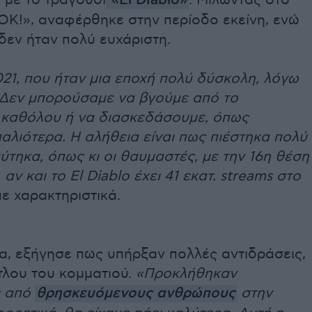
 με το τραγούδι
«El Diablo»
. Μιλώντας στο
ΟΚ!», αναφέρθηκε στην περίοδο εκείνη, ενώ
δεν ήταν πολύ ευχάριστη.
21, που ήταν μια εποχή πολύ δύσκολη, λόγω
 Δεν μπορούσαμε να βγούμε από το
 καθόλου ή να διασκεδάσουμε, όπως
αλιότερα. Η αλήθεια είναι πως πιέστηκα πολύ
ύτηκα, όπως κι οι θαυμαστές, με την 16η θέση
 αν και το El Diablo έχει 41 εκατ. streams στο
ε χαρακτηριστικά.
α, εξήγησε πως υπήρξαν πολλές αντιδράσεις,
τλου του κομματιού.
«Προκλήθηκαν
ς από
θρησκευόμενους ανθρώπους
στην