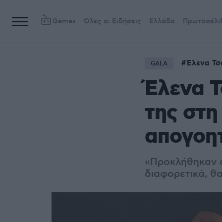
Games
Όλες οι Ειδήσεις
Ελλάδα
Πρωτοσέλι
Έλενα Τσ
GALA
Έλενα Τ
της στη
απογοητ
«Προκλήθηκαν 
διαφορετικά, θα