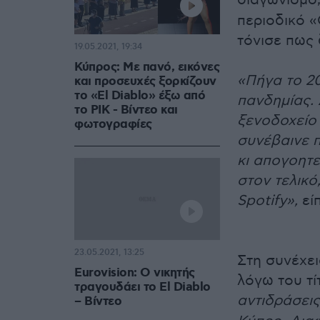
διαγωνισμό,
περιοδικό «
τόνισε πως 
19.05.2021, 19:34
Κύπρος: Με πανό, εικόνες
«Πήγα το 20
και προσευχές ξορκίζουν
το «El Diablo» έξω από
πανδημίας.
το ΡΙΚ - Βίντεο και
ξενοδοχείο
φωτογραφίες
συνέβαινε π
κι απογοητε
στον τελικό,
Spotify»,
είπ
23.05.2021, 13:25
Στη συνέχει
Eurovision: Ο νικητής
λόγω του τί
τραγουδάει το El Diablo
αντιδράσει
– Βίντεο