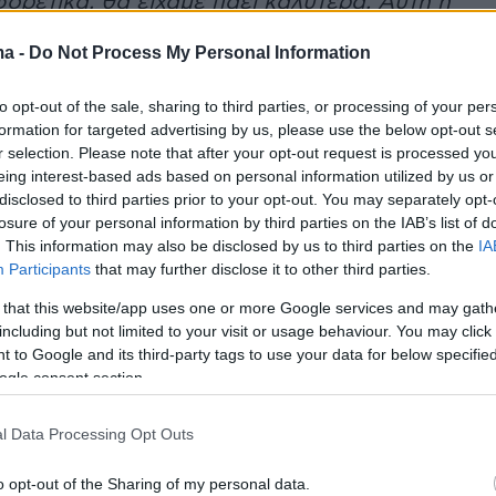
ορετικά, θα είχαμε πάει καλύτερα. Αυτή η
 κόσμου απλά δεν κατάλαβε πως είναι ένας
ma -
Do Not Process My Personal Information
ουδιού και δεν σημαίνει τίποτα περισσότερο.
η πικρία για τη θέση που πήραμε. Δεν θα
to opt-out of the sale, sharing to third parties, or processing of your per
α στη Eurovision. Θεωρώ πως υπάρχουν κι
formation for targeted advertising by us, please use the below opt-out s
r selection. Please note that after your opt-out request is processed y
 ωραίες φωνές. Κυνήγησα την πρωτιά τότε,
eing interest-based ads based on personal information utilized by us or
φερα και δεν θα ξαναέμπαινα στη διαδικασία
disclosed to third parties prior to your opt-out. You may separately opt-
ησε.
losure of your personal information by third parties on the IAB’s list of
. This information may also be disclosed by us to third parties on the
IA
Participants
that may further disclose it to other third parties.
ερε πως ό,τι κι αν έγινε, η συμμετοχή της στον
 that this website/app uses one or more Google services and may gath
 βοήθησε την καριέρα της στο τραγούδι
. «Μο
including but not limited to your visit or usage behaviour. You may click 
στην καριέρα μου, δεν πιστεύω ότι σε
 to Google and its third-party tags to use your data for below specifi
 Μπορείς κάποιος καλλιτέχνης να μην έκανε
ogle consent section.
στές κινήσεις, αλλά δεν γίνεται να
 έναν διαγωνισμό για την πορεία μας»,
l Data Processing Opt Outs
o opt-out of the Sharing of my personal data.