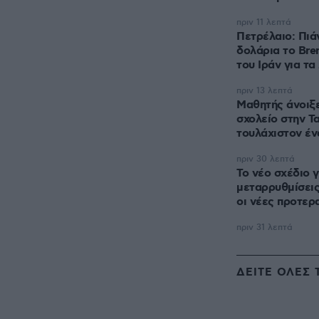
πριν 11 λεπτά
Πετρέλαιο: Πιάν
δολάρια το Bre
του Ιράν για τ
πριν 13 λεπτά
Μαθητής άνοιξε
σχολείο στην Τ
τουλάχιστον έν
πριν 30 λεπτά
Το νέο σχέδιο γ
μεταρρυθμίσεις,
οι νέες προτερ
πριν 31 λεπτά
ΔΕΙΤΕ ΟΛΕΣ 