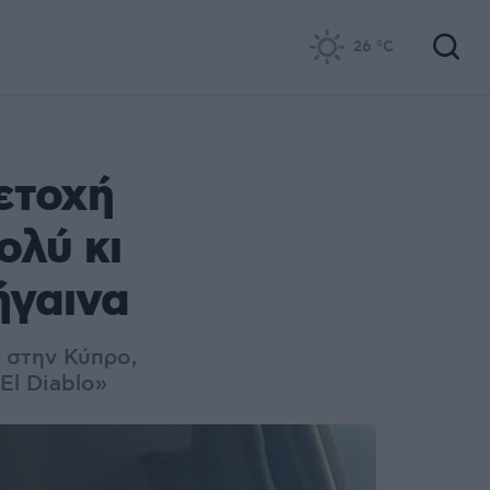
26
°C
ετοχή
ολύ κι
ήγαινα
 στην Κύπρο,
El Diablo»