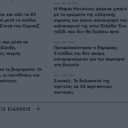
πριν 42 λεπτά
Η Μαρία Μενούνος φόρεσε μπικίνι
ει και πάλι τα 83
με τα χρώματα της ελληνικής
nt μετά το σχέδιο
σημαίας και έκανε απολογισμό του
α Στενά του Ορμούζ
καλοκαιριού της στην Ελλάδα: Ένα
ταξίδι που δεν θα ξεχάσω ποτέ
 πυρ μέσα σε
πριν μία ώρα
αϊλάνδη,
Προφυλακίστηκαν ο δήμαρχος
ας νεκρός
Στυλίδας και δύο ακόμη
κατηγορούμενοι για την πυρκαγιά
στη Βοιωτία
ια τη βιομηχανία: Οι
 οι επενδύσεις και
πριν μία ώρα
αιότητες
Σουπιές: Το θαλασσινό της
νηστείας σε 20 χορταστικές
συνταγές
ΤΙΣ ΕΙΔΗΣΕΙΣ