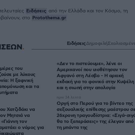
Ειδήσεις
 τελευταίες
από την Ελλάδα και τον Κόσμο, τη
Protothema.gr
μβαίνουν, στο
Ειδήσεις
Δημοφιλή
Σχολιασμέν
ΗΣΕΩΝ
«Δεν το πιστεύουμε», λένε οι
ημέρες του
Αμερικανοί που υιοθέτησαν τον
ζούσε με λύκους
Αφγανό στη Λέσβο - Η αρχική
νία: Η ξαφνική
εκδοχή για το φονικό στην Κυψέλη
απομόνωση και τα
και η σιωπή στην απολογία
ωτήματα
πριν 34 λεπτά
Οργή στο Περού για το βίντεο της
ου Χατζιδάκι να
σεξουαλικής επίθεσης μαέστρου σ
ον Μητσιά να
26χρονη τραγουδίστρια: «Σιγά-σιγ
 «Γιάννη τον
θα το ξεπεράσεις» της έλεγαν από
αματάει ο νόμος για
τη μπάντα της
δικαιώματα