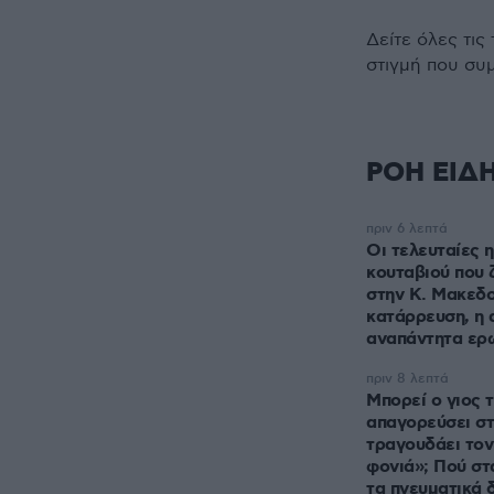
Δείτε όλες τις
στιγμή που συ
ΡΟΗ ΕΙΔ
πριν 6 λεπτά
Οι τελευταίες 
κουταβιού που 
στην Κ. Μακεδο
κατάρρευση, η 
αναπάντητα ερ
πριν 8 λεπτά
Μπορεί ο γιος τ
απαγορεύσει στ
τραγουδάει τον
φονιά»; Πού στ
τα πνευματικά 