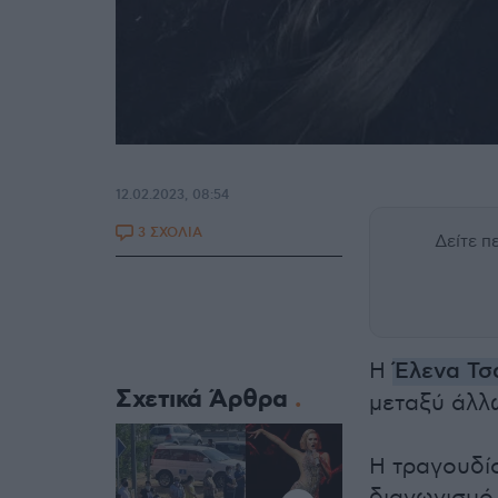
12.02.2023, 08:54
3 ΣΧΟΛΙΑ
Δείτε 
Η
Έλενα Τσ
Σχετικά Άρθρα
μεταξύ άλλ
Η τραγουδί