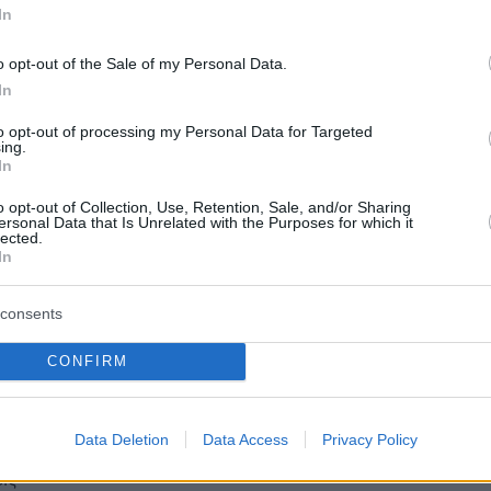
In
o opt-out of the Sale of my Personal Data.
In
ς σήμερα
to opt-out of processing my Personal Data for Targeted
ing.
καγιά σε κτίριο στο κέντρο της Αθήνας -
In
Πατησίων
o opt-out of Collection, Use, Retention, Sale, and/or Sharing
ersonal Data that Is Unrelated with the Purposes for which it
lected.
κε «άγνωστο αντικείμενο» που παραβίασε
In
ο χώρο πάνω από τον Καναδά
consents
ν Τουρκία: Οργή για τα «χάρτινα» κτίρια -
CONFIRM
00 συλλήψεις για κακοτεχνίες
Data Deletion
Data Access
Privacy Policy
protothema.gr στο Google News
το
και μάθετε πρώτοι
εις