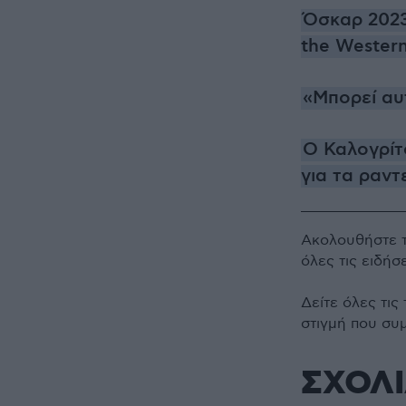
Όσκαρ 2023
the Western
«Μπορεί αυτ
O Καλογρίτ
για τα ραντ
Ακολουθήστε 
όλες τις ειδήσ
Δείτε όλες τις
στιγμή που συ
ΣΧΟΛ