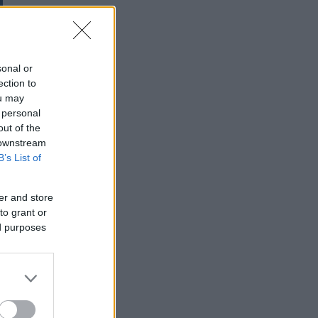
sonal or
ection to
ou may
 personal
out of the
 downstream
B’s List of
er and store
to grant or
ed purposes