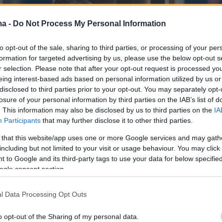
ma -
Do Not Process My Personal Information
to opt-out of the sale, sharing to third parties, or processing of your per
formation for targeted advertising by us, please use the below opt-out s
r selection. Please note that after your opt-out request is processed y
eing interest-based ads based on personal information utilized by us or
disclosed to third parties prior to your opt-out. You may separately opt-
losure of your personal information by third parties on the IAB’s list of
. This information may also be disclosed by us to third parties on the
IA
Participants
that may further disclose it to other third parties.
 that this website/app uses one or more Google services and may gath
including but not limited to your visit or usage behaviour. You may click 
 to Google and its third-party tags to use your data for below specifi
ogle consent section.
του «The 2Night Show», έρχονται και ο
παδόπουλος
με τη
Ρένια Λουιζίδου
. Οι δύο
l Data Processing Opt Outs
ηθοποιοί μιλούν για τη «συγγένεια» που τους
o opt-out of the Sharing of my personal data.
ά από 30 χρόνια φιλίας και για τον τρόπο που