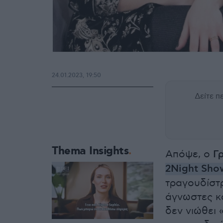
24.01.2023, 19:50
Δείτε 
Thema Insights
Απόψε, ο
Γ
2Night Sho
τραγουδίστρ
άγνωστες κα
δεν νιώθει 