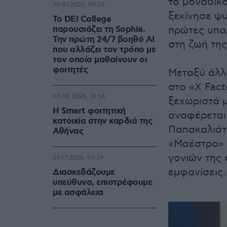
το μοναδικό
30.07.2026, 09:33
ξεκίνησε ψυ
Το DEI College
παρουσιάζει τη Sophia.
πρώτες υπαρ
Την πρώτη 24/7 βοηθό AI
στη ζωή της
που αλλάζει τον τρόπο με
τον οποίο μαθαίνουν οι
φοιτητές
Μεταξύ άλλω
στο «X Fact
03.08.2026, 10:56
ξεχωριστά μ
Η Smart φοιτητική
αναφέρεται
κατοικία στην καρδιά της
Παπακαλιάτη
Αθήνας
«Μαέστρο» κ
γονιών της 
29.07.2026, 09:39
εμφανίσεις.
Διασκεδάζουμε
υπεύθυνα, επιστρέφουμε
με ασφάλεια