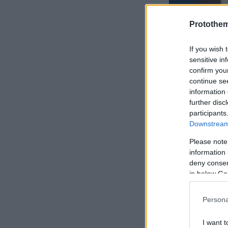
Protothe
If you wish 
sensitive in
confirm you
continue se
information 
further disc
participants
Downstream 
Please note
information 
deny consent
in below Go
Στην παρέα 
Σπύρος Πα
Persona
αγαπημένοι 
I want t
ενώνει, μετ