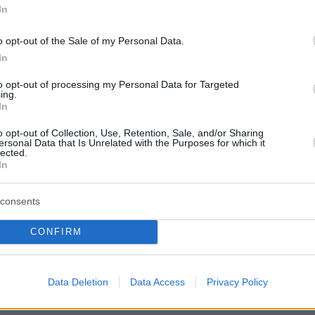
In
 να λύσουν τα προβλήματά τους ως ζευγάρι,
σκηνής. Γιατί οι άντρες δεν ακούνε συχνά το
o opt-out of the Sale of my Personal Data.
 που κρούει μία γυναίκα; Η αλήθεια μπορεί ν
In
«ζημιά» σε μια σχέση;
to opt-out of processing my Personal Data for Targeted
ing.
In
απαδόπουλος μιλάει για τον «κύκλο» της
 που έκλεισε, για το άγχος του όταν βρέθηκε
o opt-out of Collection, Use, Retention, Sale, and/or Sharing
ersonal Data that Is Unrelated with the Purposes for which it
όνια και πάλι σε πλατό, ενώ η Ρένια Λουιζίδο
lected.
In
 με χιούμορ, την εμπειρία της, όταν δέχθηκε
 μία ανθοπώλισσα γιατί έκανε αφωνία. Τέλος,
consents
 μας προσκαλούν στο θέατρο «Κάππα» για να
ύσουμε σε «ευτράπελες» καταστάσεις, στην
CONFIRM
«Sexy Laundry».
Data Deletion
Data Access
Privacy Policy
ήμερα: