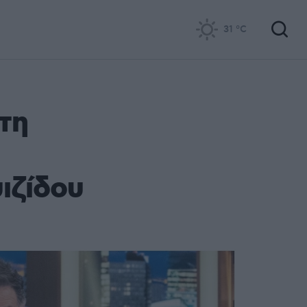
31
°C
τη
ιζίδου