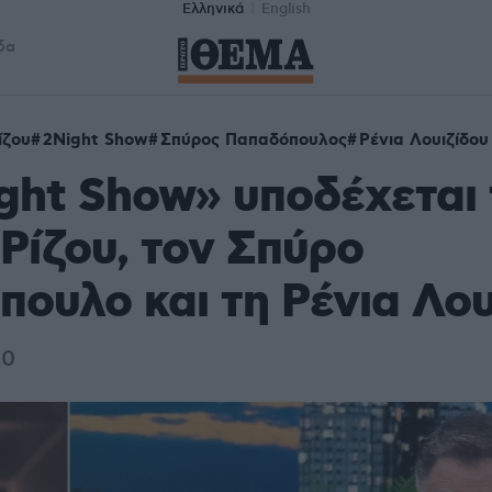
Ελληνικά
English
δα
ίζου
2Night Show
Σπύρος Παπαδόπουλος
Ρένια Λουιζίδου
ght Show» υποδέχεται 
Ρίζου, τον Σπύρο
ουλο και τη Ρένια Λου
30