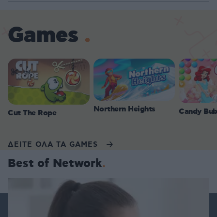
Games
Northern Heights
Candy Bub
Cut The Rope
ΔΕΙΤΕ ΟΛΑ ΤΑ GAMES
Best of Network