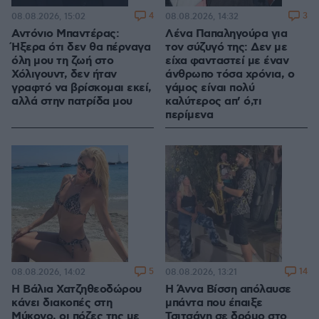
4
3
08.08.2026, 15:02
08.08.2026, 14:32
Αντόνιο Μπαντέρας:
Λένα Παπαληγούρα για
Ήξερα ότι δεν θα πέρναγα
τον σύζυγό της: Δεν με
όλη μου τη ζωή στο
είχα φανταστεί με έναν
Χόλιγουντ, δεν ήταν
άνθρωπο τόσα χρόνια, ο
γραφτό να βρίσκομαι εκεί,
γάμος είναι πολύ
αλλά στην πατρίδα μου
καλύτερος απ’ ό,τι
περίμενα
5
14
08.08.2026, 14:02
08.08.2026, 13:21
Η Βάλια Χατζηθεοδώρου
Η Άννα Βίσση απόλαυσε
κάνει διακοπές στη
μπάντα που έπαιξε
Μύκονο, οι πόζες της με
Τσιτσάνη σε δρόμο στο