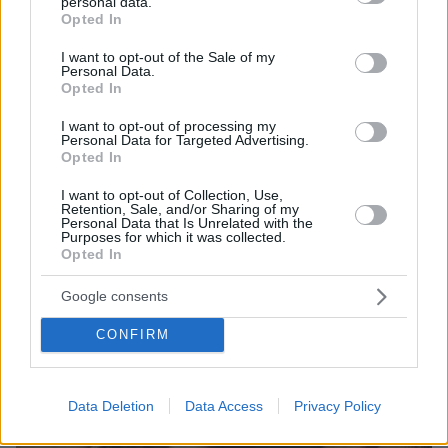
personal data.
Season 3
grant or deny consent to Google and its third-party tags to
Opted In
use your data for below specified purposes in below Google
Ένα τροχαίο με εγκατάλειψη θύματος στάθηκε
consent section.
I want to opt-out of the Sale of my
αφορμή για τη γνωριμία της Τζεν και της
Personal Data.
Τζούντι. Τώρα, ένα άλλο συγκλονιστικό
Opted In
ατύχημα θα αλλάξει το μέλλον της φιλίας τους.
I want to opt-out of processing my
Personal Data for Targeted Advertising.
Opted In
18/11/2022
Ελίτ: Σεζόν 6 /
Elite: Season 6
I want to opt-out of Collection, Use,
Retention, Sale, and/or Sharing of my
Όλοι κάτι ψάχνουν φέτος στο Λας Ενθίνας:
Personal Data that Is Unrelated with the
Purposes for which it was collected.
έρωτα, εκδίκηση ή εκατομμύρια ακολούθους.
Opted In
Αλλά θα τη βγάλουν καθαρή;
Google consents
CONFIRM
Data Deletion
Data Access
Privacy Policy