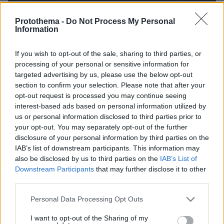
Protothema -
Do Not Process My Personal
Information
If you wish to opt-out of the sale, sharing to third parties, or
processing of your personal or sensitive information for
targeted advertising by us, please use the below opt-out
section to confirm your selection. Please note that after your
opt-out request is processed you may continue seeing
interest-based ads based on personal information utilized by
us or personal information disclosed to third parties prior to
your opt-out. You may separately opt-out of the further
disclosure of your personal information by third parties on the
IAB’s list of downstream participants. This information may
also be disclosed by us to third parties on the
IAB’s List of
Downstream Participants
that may further disclose it to other
third parties.
Please note that this website/app uses one or more Google
Personal Data Processing Opt Outs
17/11/2022
services and may gather and store information including but
Έχεις Πεθάνει για Μένα: Σεζόν 3 /
Dead to Me:
not limited to your visit or usage behaviour. You may click to
I want to opt-out of the Sharing of my