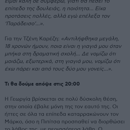
είμαι καλή δε συμφέρω, γιατί θα πέσει το
επίπεδο της δουλειάς, η ποιότητα… Είχα
προτάσεις πολλές, αλλά εγώ επέλεξα τον
‘Παράδεισο’…».
Για την Τζένη Καρέζη:
«Αντιλήφθηκα μεγάλη,
18 χρονών ήμουν, ποια είναι η γιαγιά μου όταν
μπήκα στη δραματική σχολή… Δε νομίζω ότι
μοιάζω, εξωτερικά, στη γιαγιά μου, νομίζω ότι
έχω πάρει και από τους δύο μου γονείς…».
Τι θα δούμε απόψε στις 20:00
Η Γεωργία βρίσκεται σε πολύ δύσκολη θέση,
στην οποία έβαλε μόνη της τον εαυτό της. Οι
ήττες σε όλα τα επίπεδα καταρρακώνουν τον
Μάρκο, όσο η Πιπίτσα προσπαθεί να διορθώσει
το λάθος της, με περισσότερα λάθη. Ο