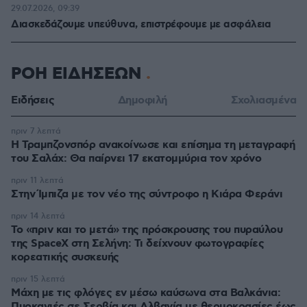
29.07.2026, 09:39
Διασκεδάζουμε υπεύθυνα, επιστρέφουμε με ασφάλεια
ΡΟΗ ΕΙΔΗΣΕΩΝ
Ειδήσεις
Δημοφιλή
Σχολιασμένα
πριν 7 λεπτά
Η Τραμπζονσπόρ ανακοίνωσε και επίσημα τη μεταγραφή
του Σαλάχ: Θα παίρνει 17 εκατομμύρια τον χρόνο
πριν 11 λεπτά
Στην Ίμπιζα με τον νέο της σύντροφο η Κιάρα Φεράνι
πριν 14 λεπτά
Το «πριν και το μετά» της πρόσκρουσης του πυραύλου
της SpaceX στη Σελήνη: Τι δείχνουν φωτογραφίες
κορεατικής συσκευής
πριν 15 λεπτά
Μάχη με τις φλόγες εν μέσω καύσωνα στα Βαλκάνια:
Πυρκαγιές σε Σερβία και Αλβανία με θερμοκρασίες έως