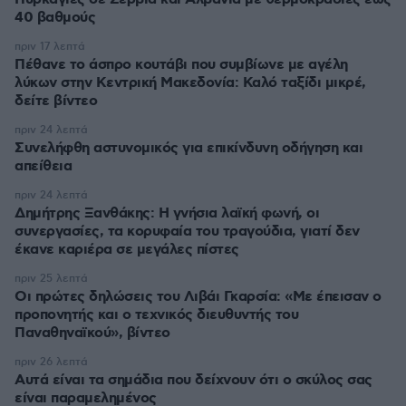
40 βαθμούς
πριν 17 λεπτά
Πέθανε το άσπρο κουτάβι που συμβίωνε με αγέλη
λύκων στην Κεντρική Μακεδονία: Καλό ταξίδι μικρέ,
δείτε βίντεο
πριν 24 λεπτά
Συνελήφθη αστυνομικός για επικίνδυνη οδήγηση και
απείθεια
πριν 24 λεπτά
Δημήτρης Ξανθάκης: Η γνήσια λαϊκή φωνή, οι
συνεργασίες, τα κορυφαία του τραγούδια, γιατί δεν
έκανε καριέρα σε μεγάλες πίστες
πριν 25 λεπτά
Οι πρώτες δηλώσεις του Λιβάι Γκαρσία: «Με έπεισαν ο
προπονητής και ο τεχνικός διευθυντής του
Παναθηναϊκού», βίντεο
πριν 26 λεπτά
Αυτά είναι τα σημάδια που δείχνουν ότι ο σκύλος σας
είναι παραμελημένος