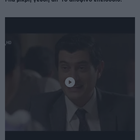
Μια μικρή γεύση απ’ το αποψινό επεισόδιο: