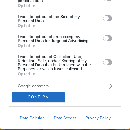
personal data.
grant or deny consent to Google and its third-party tags to
Opted In
use your data for below specified purposes in below Google
consent section.
I want to opt-out of the Sale of my
Personal Data.
Opted In
I want to opt-out of processing my
Personal Data for Targeted Advertising.
Opted In
26.10.2022, 13:24
Ο Κωνσταντίνος Καζάκος σε θεατρική πρεμιέρα με την
I want to opt-out of Collection, Use,
Retention, Sale, and/or Sharing of my
κόρη του, Τζένη
Personal Data that Is Unrelated with the
Purposes for which it was collected.
Opted In
Thema Insights
Google consents
CONFIRM
Data Deletion
Data Access
Privacy Policy