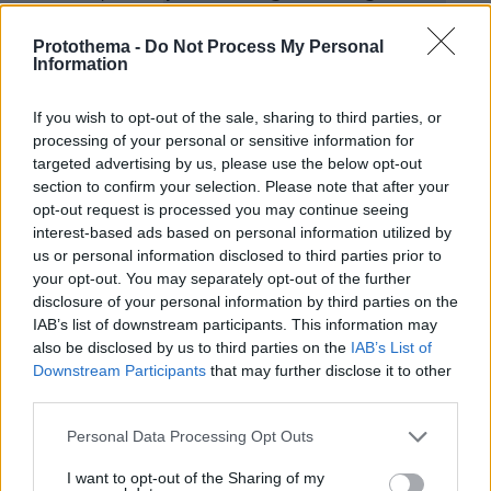
και μάθετε πρώτοι όλες τις ειδήσεις
Protothema -
Do Not Process My Personal
Information
Ειδήσεις
Δείτε όλες τις τελευταίες
από την Ελλάδα
και τον Κόσμο, τη στιγμή που συμβαίνουν, στο
Protothema.gr
If you wish to opt-out of the sale, sharing to third parties, or
processing of your personal or sensitive information for
targeted advertising by us, please use the below opt-out
Σχετικά Άρθρα
section to confirm your selection. Please note that after your
opt-out request is processed you may continue seeing
interest-based ads based on personal information utilized by
us or personal information disclosed to third parties prior to
your opt-out. You may separately opt-out of the further
disclosure of your personal information by third parties on the
IAB’s list of downstream participants. This information may
also be disclosed by us to third parties on the
IAB’s List of
Downstream Participants
that may further disclose it to other
third parties.
Please note that this website/app uses one or more Google
Personal Data Processing Opt Outs
services and may gather and store information including but
not limited to your visit or usage behaviour. You may click to
I want to opt-out of the Sharing of my