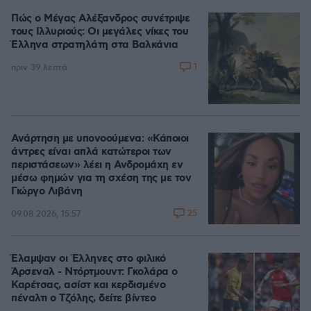
Πώς ο Μέγας Αλέξανδρος συνέτριψε
τους Ιλλυριούς: Οι μεγάλες νίκες του
Έλληνα στρατηλάτη στα Βαλκάνια
1
πριν 39 λεπτά
Ανάρτηση με υπονοούμενα: «Κάποιοι
άντρες είναι απλά κατώτεροι των
περιστάσεων» λέει η Ανδρομάχη εν
μέσω φημών για τη σχέση της με τον
Γιώργο Λιβάνη
25
09.08.2026, 15:57
Έλαμψαν οι Έλληνες στο φιλικό
Άρσεναλ - Ντόρτμουντ: Γκολάρα ο
Καρέτσας, ασίστ και κερδισμένο
πέναλτι ο Τζόλης, δείτε βίντεο