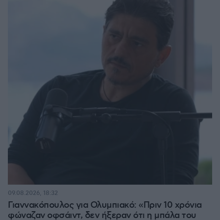
09.08.2026, 18:32
Γιαννακόπουλος για Ολυμπιακό: «Πριν 10 χρόνια
φώναζαν οφσάιντ, δεν ήξεραν ότι η μπάλα του