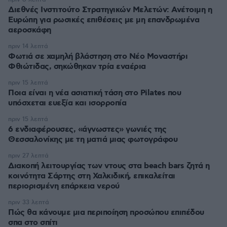
Διεθνές Ινστιτούτο Στρατηγικών Μελετών: Ανέτοιμη η
Ευρώπη για ρωσικές επιθέσεις με μη επανδρωμένα
αεροσκάφη
πριν 14 λεπτά
Φωτιά σε χαμηλή βλάστηση στο Νέο Μοναστήρι
Φθιώτιδας, σηκώθηκαν τρία εναέρια
πριν 15 λεπτά
Ποια είναι η νέα ασιατική τάση στο Pilates που
υπόσχεται ευεξία και ισορροπία
πριν 15 λεπτά
6 ενδιαφέρουσες, «άγνωστες» γωνιές της
Θεσσαλονίκης με τη ματιά μιας φωτογράφου
πριν 27 λεπτά
Διακοπή λειτουργίας των ντους στα beach bars ζητά η
κοινότητα Σάρτης στη Χαλκιδική, επικαλείται
περιορισμένη επάρκεια νερού
πριν 33 λεπτά
Πώς θα κάνουμε μια περιποίηση προσώπου επιπέδου
σπα στο σπίτι