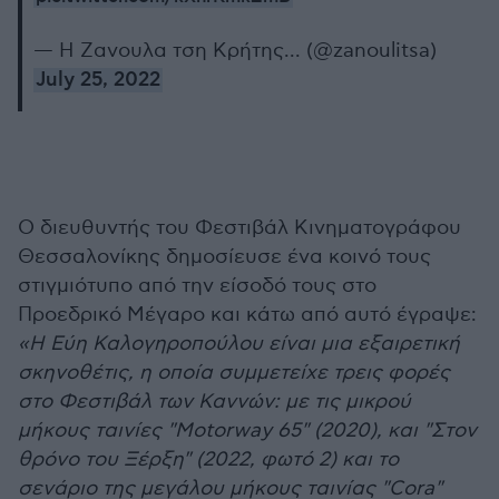
— Η Ζανουλα τση Κρήτης... (@zanoulitsa)
July 25, 2022
Ο διευθυντής του Φεστιβάλ Κινηματογράφου
Θεσσαλονίκης δημοσίευσε ένα κοινό τους
στιγμιότυπο από την είσοδό τους στο
Προεδρικό Μέγαρο και κάτω από αυτό έγραψε:
«Η Eύη Καλογηροπούλου είναι μια εξαιρετική
σκηνοθέτις, η οποία συμμετείχε τρεις φορές
στο Φεστιβάλ των Καννών: με τις μικρού
μήκους ταινίες "Μotorway 65" (2020), και "Στον
θρόνο του Ξέρξη" (2022, φωτό 2) και το
σενάριο της μεγάλου μήκους ταινίας "Cora"