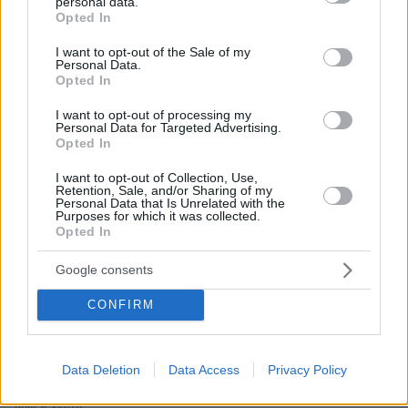
personal data.
grant or deny consent to Google and its third-party tags to
Opted In
Πώς μια απλή ιδέα εξελίχθηκε σε κορυφαίο θεσμό
use your data for below specified purposes in below Google
ρομποτικής στην Ελλάδα
consent section.
I want to opt-out of the Sale of my
Personal Data.
Opted In
06.08.2026, 10:52
Από μαθητής, φοιτητής σε άλλη πόλη!
I want to opt-out of processing my
Personal Data for Targeted Advertising.
Opted In
26.07.2026, 09:54
Επαγγελματική Εκπαίδευση & Εξειδίκευση: Το Mοντέλο που
I want to opt-out of Collection, Use,
σε Bάζει στην Aγορά Eργασίας
Retention, Sale, and/or Sharing of my
Personal Data that Is Unrelated with the
Purposes for which it was collected.
Opted In
ΡΟΗ ΕΙΔΗΣΕΩΝ
Google consents
Ειδήσεις
Δημοφιλή
Σχολιασμένα
CONFIRM
πριν 8 λεπτά
Από τη Μόρια στην Κυψέλη: Η σκοτεινή διαδρομή ενός
εγκλήματος - Ο ασυνόδευτος ανήλικος, η πυγμαχία και
Data Deletion
Data Access
Privacy Policy
η μοιραία συνάντηση με την άτυχη Σκωτσέζα
πριν 8 λεπτά