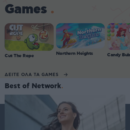
Games
Northern Heights
Candy Bub
Cut The Rope
ΔΕΙΤΕ ΟΛΑ ΤΑ GAMES
Best of Network