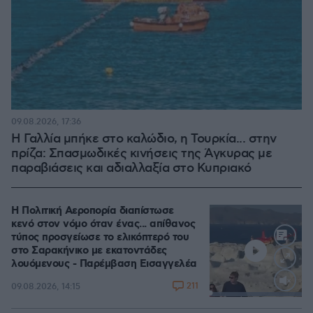
09.08.2026, 17:36
Η Γαλλία μπήκε στο καλώδιο, η Τουρκία... στην
πρίζα: Σπασμωδικές κινήσεις της Άγκυρας με
παραβιάσεις και αδιαλλαξία στο Κυπριακό
Η Πολιτική Αεροπορία διαπίστωσε
κενό στον νόμο όταν ένας... απίθανος
τύπος προσγείωσε το ελικόπτερό του
στο Σαρακήνικο με εκατοντάδες
λουόμενους - Παρέμβαση Εισαγγελέα
211
09.08.2026, 14:15
Loaded
:
100.00%