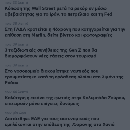
πριν 33 λεπτά
Κόπωση της Wall Street μετά τα ρεκόρ εν μέσω
αβεβαιότητας για το Ιράν, το πετρέλαιο και τη Fed
πριν 38 λεπτά
Στη ΓΑΔΑ κρατείται η 46χρονη που κατηγορείται για την
επίθεση στη Marfin, δείτε βίντεο και φωτογραφίες
πριν 39 λεπτά
3 ταξιδιωτικές συνήθειες της Gen Z που θα
διαμορφώσουν νέες τάσεις στον τουρισμό
πριν 39 λεπτά
Στο νοσοκομείο διακομίστηκε ναυτικός που
τραυματίστηκε κατά τη πρόσδεση πλοίου στο λιμάνι της
Ρόδου
πριν 44 λεπτά
Καλύτερη η εικόνα της φωτιάς στην Κολυμπάδα Σκύρου,
επιχειρούν μόνο επίγειες δυνάμεις
πριν μία ώρα
Διατάχθηκε ΕΔΕ για τους αστυνομικούς που
εμπλέκονται στην υπόθεση της 75χρονης στα Χανιά