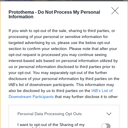
Protothema -
Do Not Process My Personal
Information
If you wish to opt-out of the sale, sharing to third parties, or
processing of your personal or sensitive information for
targeted advertising by us, please use the below opt-out
section to confirm your selection. Please note that after your
opt-out request is processed you may continue seeing
interest-based ads based on personal information utilized by
20.05.2022, 14:59
us or personal information disclosed to third parties prior to
Ποιες Καρντάσιαν; Ο γιος της Ριάνα είναι το πλουσιότερο
your opt-out. You may separately opt-out of the further
μωρό της showbiz με $1,2 δισ. περιουσία
disclosure of your personal information by third parties on the
IAB’s list of downstream participants. This information may
also be disclosed by us to third parties on the
IAB’s List of
Thema Insights
Downstream Participants
that may further disclose it to other
third parties.
Please note that this website/app uses one or more Google
Personal Data Processing Opt Outs
services and may gather and store information including but
not limited to your visit or usage behaviour. You may click to
I want to opt-out of the Sharing of my