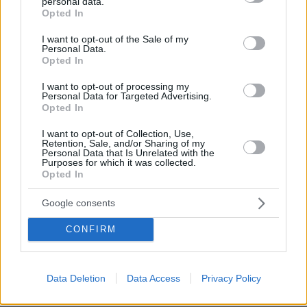
personal data.
grant or deny consent to Google and its third-party tags to
Opted In
use your data for below specified purposes in below Google
consent section.
I want to opt-out of the Sale of my
Personal Data.
Opted In
I want to opt-out of processing my
Personal Data for Targeted Advertising.
Opted In
I want to opt-out of Collection, Use,
Retention, Sale, and/or Sharing of my
Personal Data that Is Unrelated with the
Purposes for which it was collected.
Opted In
Google consents
30.07.2026, 09:33
CONFIRM
Το DEI College παρουσιάζει τη Sophia. Την πρώτη 24/7
βοηθό AI που αλλάζει τον τρόπο με τον οποίο μαθαίνουν οι
φοιτητές
Data Deletion
Data Access
Privacy Policy
03.08.2026, 10:56