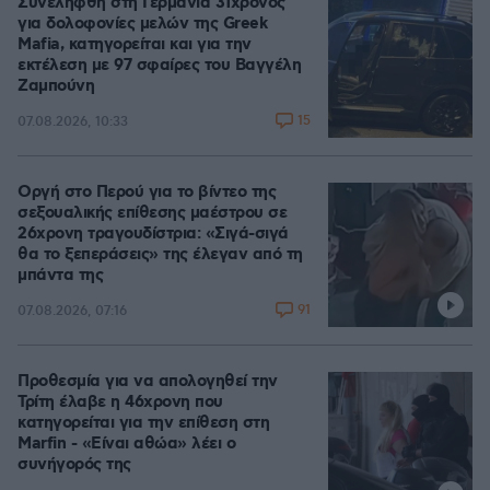
Συνελήφθη στη Γερμανία 31χρονος
για δολοφονίες μελών της Greek
Mafia, κατηγορείται και για την
εκτέλεση με 97 σφαίρες του Βαγγέλη
Ζαμπούνη
15
07.08.2026, 10:33
Οργή στο Περού για το βίντεο της
σεξουαλικής επίθεσης μαέστρου σε
26χρονη τραγουδίστρια: «Σιγά-σιγά
θα το ξεπεράσεις» της έλεγαν από τη
μπάντα της
91
07.08.2026, 07:16
Προθεσμία για να απολογηθεί την
Τρίτη έλαβε η 46χρονη που
κατηγορείται για την επίθεση στη
Marfin - «Είναι αθώα» λέει ο
συνήγορός της