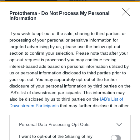
Protothema -
Do Not Process My Personal
Information
If you wish to opt-out of the sale, sharing to third parties, or
processing of your personal or sensitive information for
targeted advertising by us, please use the below opt-out
section to confirm your selection. Please note that after your
opt-out request is processed you may continue seeing
interest-based ads based on personal information utilized by
us or personal information disclosed to third parties prior to
your opt-out. You may separately opt-out of the further
disclosure of your personal information by third parties on the
IAB’s list of downstream participants. This information may
also be disclosed by us to third parties on the
IAB’s List of
Downstream Participants
that may further disclose it to other
third parties.
Please note that this website/app uses one or more Google
Personal Data Processing Opt Outs
10.05.2022, 05:24
services and may gather and store information including but
Πωλήθηκε πασίγνωστο πορτρέτο της Μέριλιν Μονρό του
not limited to your visit or usage behaviour. You may click to
I want to opt-out of the Sharing of my