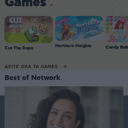
Games
Northern Heights
Candy Bub
Cut The Rope
ΔΕΙΤΕ ΟΛΑ ΤΑ GAMES
Best of Network