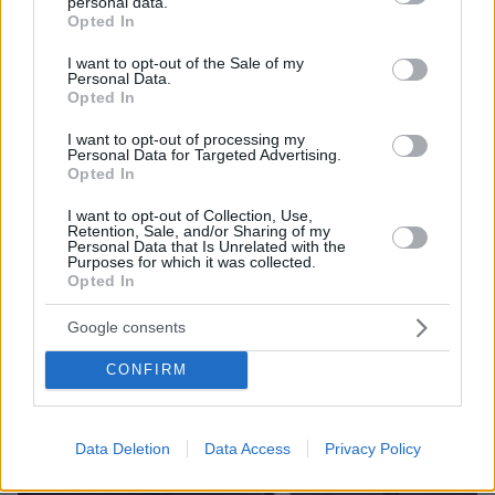
Άντι Γουόρχολ στην τιμή-ρεκόρ των 195 εκατ. δολαρίων
personal data.
grant or deny consent to Google and its third-party tags to
Opted In
use your data for below specified purposes in below Google
consent section.
I want to opt-out of the Sale of my
Thema Insights
Personal Data.
Opted In
I want to opt-out of processing my
Personal Data for Targeted Advertising.
Opted In
I want to opt-out of Collection, Use,
Retention, Sale, and/or Sharing of my
Personal Data that Is Unrelated with the
Purposes for which it was collected.
Opted In
Google consents
CONFIRM
Data Deletion
Data Access
Privacy Policy