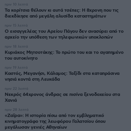
πριν 10 λεπτά
Τα κορίτσια θέλουν κι αυτά τσέπες: Η 8χρονη που τις
διεκδίκησε από μεγάλη αλυσίδα καταστημάτων
πριν 15 λεπτά
Ο εισαγγελέας του Αρείου Πάγου δεν ανασύρει από το
αρχείο την υπόθεση των τηλεφωνικών υποκλοπών
πριν 18 λεπτά
Κυριάκος Μητσοτάκης: Το πρώτο του και το αγαπημένο
του αυτοκίνητο
πριν 19 λεπτά
Καστός, Μεγανήσι, Κάλαμος: Ταξίδι στα καταπράσινα
νησιά κοντά στη Λευκάδα
πριν 22 λεπτά
Νεκρός 64χρονος άνδρας σε πισίνα ξενοδοχείου στα
Χανιά
πριν 28 λεπτά
«Ζαΐρα»: Η ιστορία πίσω από τον εμβληματικό
κινηματογράφο της λεωφόρου Γαλατσίου όπου
μεγάλωσαν γενιές Αθηναίων