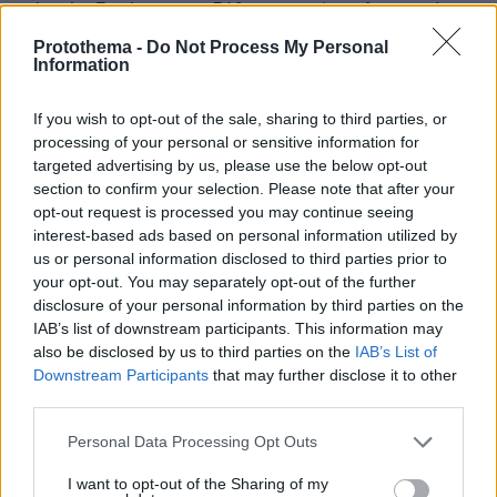
Δύο νέοι ξενώνες παραδόθηκαν στις Ένοπλες Δυνάμεις
στη νήσο Ρω
Protothema -
Do Not Process My Personal
Information
πριν 40 λεπτά
Δεν μπορείτε να κοιμηθείτε με τη ζέστη; Το
απροσδόκητο κόλπο που θα σας βοηθήσει
If you wish to opt-out of the sale, sharing to third parties, or
processing of your personal or sensitive information for
πριν 41 λεπτά
targeted advertising by us, please use the below opt-out
Άγριος ξυλοδαρμός 51χρονου στο Ρέθυμνο, πέντε
section to confirm your selection. Please note that after your
συλλήψεις
opt-out request is processed you may continue seeing
πριν μία ώρα
interest-based ads based on personal information utilized by
Συγκίνηση στη Νέα Φιλαδέλφεια τρία χρόνια μετά τη
us or personal information disclosed to third parties prior to
δολοφονία του Μιχάλη Κατσουρή: ΑΕΚ και Athens
your opt-out. You may separately opt-out of the further
Kallithea τίμησαν τη μνήμη του, δείτε βίντεο και
disclosure of your personal information by third parties on the
φωτογραφίες
IAB’s list of downstream participants. This information may
also be disclosed by us to third parties on the
IAB’s List of
πριν μία ώρα
Συνδικαλιστής ψαράς που αποχώρησε από την Ελπίδα
Downstream Participants
that may further disclose it to other
της Καρυστιανού, της ζητά να τον προστατέψει:
third parties.
Καταγγέλλει μεθοδευμένη σπίλωση από μέλη του
Please note that this website/app uses one or more Google
κόμματος
Personal Data Processing Opt Outs
services and may gather and store information including but
not limited to your visit or usage behaviour. You may click to
I want to opt-out of the Sharing of my