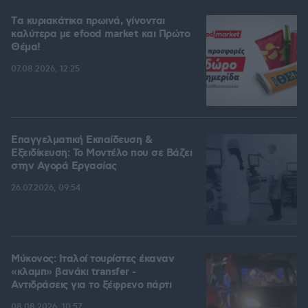
Tα κυριακάτικα πρωινά, γίνονται
καλύτερα με efood market και Πρώτο
Θέμα!
07.08.2026, 12:25
Επαγγελματική Εκπαίδευση &
Εξειδίκευση: Το Mοντέλο που σε Bάζει
στην Aγορά Eργασίας
26.07.2026, 09:54
Μύκονος: Ιταλοί τουρίστες έκαναν
«κλαμπ» βανάκι transfer -
Αντιδράσεις για το ξέφρενο πάρτι
08.08.2026, 10:57