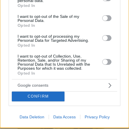
personal data.
ΔΕΙΤΕ ΟΛΕΣ ΤΙΣ ΕΙΔΗΣΕΙΣ
grant or deny consent to Google and its third-party tags to
Opted In
use your data for below specified purposes in below Google
consent section.
I want to opt-out of the Sale of my
Personal Data.
Opted In
ΤΑ ΠΙΟ ΔΗΜΟΦΙΛΗ
I want to opt-out of processing my
Personal Data for Targeted Advertising.
Opted In
I want to opt-out of Collection, Use,
Retention, Sale, and/or Sharing of my
Personal Data that Is Unrelated with the
Purposes for which it was collected.
Opted In
Google consents
CONFIRM
Data Deletion
Data Access
Privacy Policy