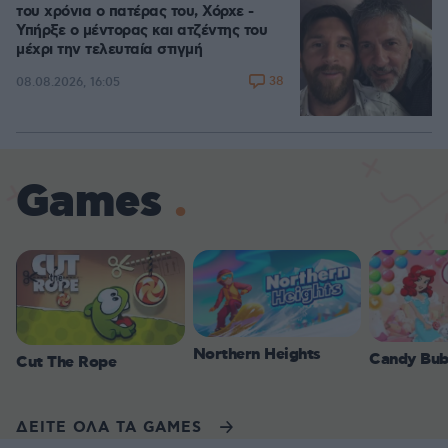
του χρόνια ο πατέρας του, Χόρχε -
Υπήρξε ο μέντορας και ατζέντης του
μέχρι την τελευταία στιγμή
38
08.08.2026, 16:05
Games
Northern Heights
Candy Bub
Cut The Rope
ΔΕΙΤΕ ΟΛΑ ΤΑ GAMES