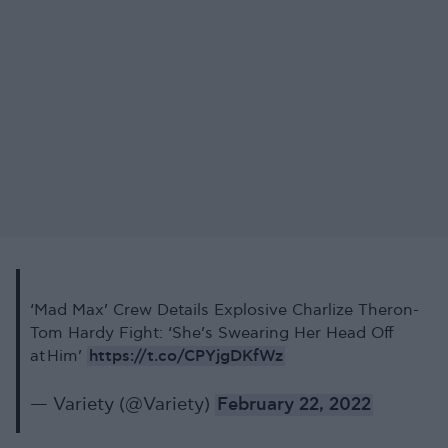
‘Mad Max’ Crew Details Explosive Charlize Theron-
Tom Hardy Fight: ‘She’s Swearing Her Head Off
https://t.co/CPYjgDKfWz
at Him’
— Variety (@Variety)
February 22, 2022