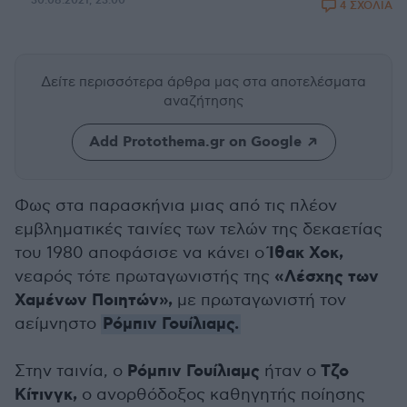
30.08.2021, 23:00
4 ΣΧΟΛΙΑ
Δείτε περισσότερα άρθρα μας
στα αποτελέσματα
αναζήτησης
Add Protothema.gr on Google
Φως στα παρασκήνια μιας από τις πλέον
εμβληματικές ταινίες των τελών της δεκαετίας
Ίθακ Χοκ,
του 1980 αποφάσισε να κάνει ο
«Λέσχης των
νεαρός τότε πρωταγωνιστής της
Χαμένων Ποιητών»,
με πρωταγωνιστή τον
Ρόμπιν Γουίλιαμς.
αείμνηστο
Ρόμπιν Γουίλιαμς
Τζο
Στην ταινία, ο
ήταν ο
Κίτινγκ,
ο ανορθόδοξος καθηγητής ποίησης