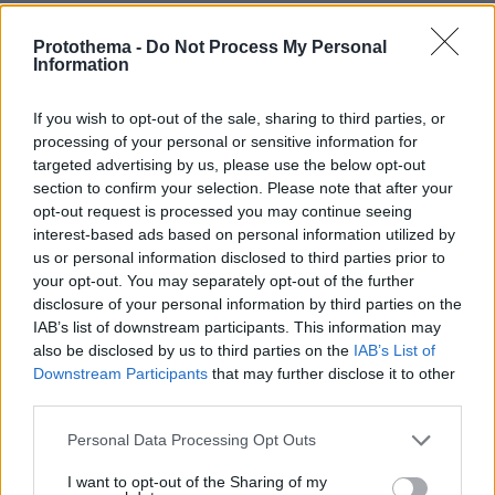
Protothema -
Do Not Process My Personal
Εξωγήινος του Υμηττού
Information
31.08.2021, 00:07
Κάρλοβι Βάρι λέγεται η πόλη, δύο λέξεις, και είναι
If you wish to opt-out of the sale, sharing to third parties, or
λουτρόπολη. Πως λέμε Καμένα Βούρλα? Ε, καμία
processing of your personal or sensitive information for
σχέση. Πολύ όμορφη πόλη, να πάτε. Καλοί ηθοποιοί
targeted advertising by us, please use the below opt-out
και οι δύο, προφανώς. Τώρα, 565.000 χρόνια μετά,
section to confirm your selection. Please note that after your
θυμήθηκε ο Ίθαν Χοκ και λέει [...]...
opt-out request is processed you may continue seeing
ΑΠΑΝΤΗΣΗ
interest-based ads based on personal information utilized by
us or personal information disclosed to third parties prior to
your opt-out. You may separately opt-out of the further
ΠΡΟΣΘΗΚΗ ΣΧΟΛΙΟΥ
disclosure of your personal information by third parties on the
IAB’s list of downstream participants. This information may
also be disclosed by us to third parties on the
IAB’s List of
ΌΝΟΜΑ *
Downstream Participants
that may further disclose it to other
third parties.
Please note that this website/app uses one or more Google
Personal Data Processing Opt Outs
services and may gather and store information including but
not limited to your visit or usage behaviour. You may click to
I want to opt-out of the Sharing of my
EMAIL