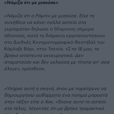
«Νόμιζα ότι με μισούσε»
«
Νόμιζα ότι ο Ρόμπιν με μισούσε. Είχε τη
συνήθεια να κάνει πολλά αστεία στα
γυρίσματα»
δηλωσε ο 50χρονος σήμερα
ηθοποιός, κατά τη διάρκεια ερωταπαντήσεων
στο Διεθνές Κιινηματογραφικό Φεστιβάλ του
Κάρλοβι Βάρι, στην Τσεχία. «Σ
τα 18 μου, το
βρήκα απίστευτα εκνευριστικό. Δεν
σταματούσε και δεν γελούσα με τίποτα απ' όσα
έλεγε»,
πρόσθεσε.
«Υπήρχε αυτή η σκηνή, όπου με παρότρυνε να
δημιουργήσω αυθόρμητα ένα ποίημα μπροστά
στην τάξη» είπε ο Χοκ. «Έκανε αυτό το αστείο
στο τέλος, λέγοντας ότι με βρήκε τρομακτικό.