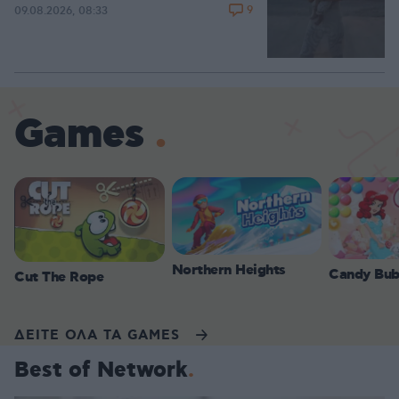
9
09.08.2026, 08:33
Games
Northern Heights
Candy Bub
Cut The Rope
ΔΕΙΤΕ ΟΛΑ ΤΑ GAMES
Best of Network