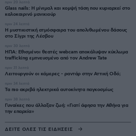
πριν 20 λεπτά
Glass nails: Η μίνιμαλ και κομψή τάση που κυριαρχεί στο
καλοκαιρινό μανικιούρ
πριν 24 λεπτά
Η μυστικιστική ατμόσφαιρα του απολιθωμένου δάσους
στο Σίγρι της Λέσβου
πριν 30 λεπτά
ΗΠΑ: Εθισμένοι θεατές webcam αποκάλυψαν κύκλωμα
trafficking εμπνευσμένο από τον Andrew Tate
πριν 31 λεπτά
Λειτουργούν οι κάμερες - ραντάρ στην Αττική Οδό;
πριν 34 λεπτά
Τα πιο ακριβά ηλεκτρικά αυτοκίνητα παγκοσμίως
πριν 38 λεπτά
Γυναίκες που άλλαξαν ζωή: «Γιατί άφησα την Αθήνα για
την επαρχία»
ΔΕΙΤΕ ΟΛΕΣ ΤΙΣ ΕΙΔΗΣΕΙΣ