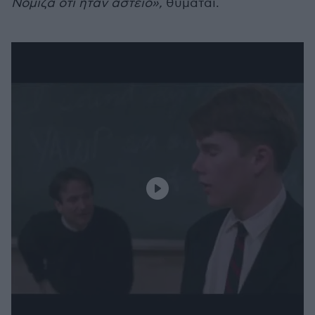
Νόμιζα ότι ήταν αστείο»,
θυμάται.