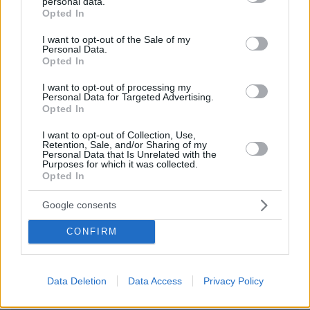
personal data.
grant or deny consent to Google and its third-party tags to
Opted In
use your data for below specified purposes in below Google
consent section.
I want to opt-out of the Sale of my
Personal Data.
Opted In
ΣΧΌΛΙΟ *
I want to opt-out of processing my
Personal Data for Targeted Advertising.
Opted In
I want to opt-out of Collection, Use,
Retention, Sale, and/or Sharing of my
Personal Data that Is Unrelated with the
Purposes for which it was collected.
Opted In
Απομένουν
2500
χαρακτήρες
Google consents
CONFIRM
Data Deletion
Data Access
Privacy Policy