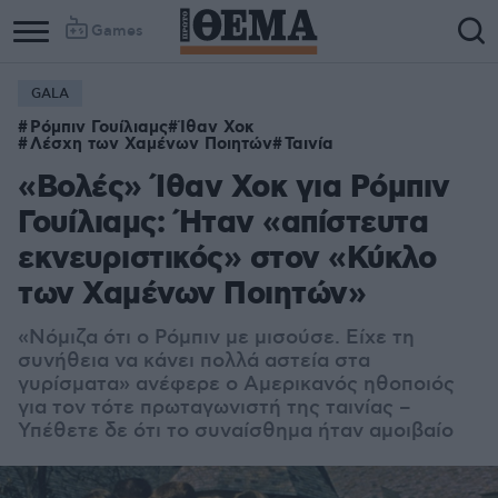
Games
GALA
Ρόμπιν Γουίλιαμς
Ίθαν Χοκ
Λέσχη των Χαμένων Ποιητών
Ταινία
«Βολές» Ίθαν Χοκ για Ρόμπιν
Γουίλιαμς: Ήταν «απίστευτα
εκνευριστικός» στον «Κύκλο
των Χαμένων Ποιητών»
«Νόμιζα ότι ο Ρόμπιν με μισούσε. Είχε τη
συνήθεια να κάνει πολλά αστεία στα
γυρίσματα» ανέφερε ο Αμερικανός ηθοποιός
για τον τότε πρωταγωνιστή της ταινίας –
Υπέθετε δε ότι το συναίσθημα ήταν αμοιβαίο