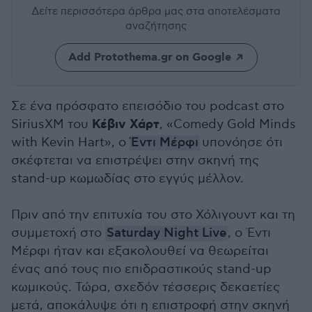
Δείτε περισσότερα άρθρα μας
στα αποτελέσματα
αναζήτησης
Add Protothema.gr on Google
Σε ένα πρόσφατο επεισόδιο του podcast στο
Κέβιν Χάρτ
SiriusXM του
, «Comedy Gold Minds
with Kevin Hart», ο
Έντι Μέρφι
υπονόησε ότι
σκέφτεται να επιστρέψει στην σκηνή της
stand-up κωμωδίας στο εγγύς μέλλον.
Πριν από την επιτυχία του στο Χόλιγουντ και τη
συμμετοχή στο
Saturday Night Live
, ο Έντι
Μέρφι ήταν και εξακολουθεί να θεωρείται
ένας από τους πιο επιδραστικούς stand-up
κωμικούς. Τώρα, σχεδόν τέσσερις δεκαετίες
μετά, αποκάλυψε ότι η επιστροφή στην σκηνή