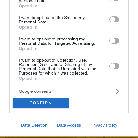
personal data.
grant or deny consent to Google and its third-party tags to
Opted In
πριν 43 λεπτά
use your data for below specified purposes in below Google
Όλα όσα χρειάζεται να ξέρετε για τις αντιδράσεις μιας
consent section.
φοβικής γάτας
I want to opt-out of the Sale of my
Personal Data.
Opted In
πριν μία ώρα
Η Ελίζαμπεθ Ελέτσι πήρε ευχή για το μωρό της, οι
I want to opt-out of processing my
φωτογραφίες από τον Άγιο Νεκτάριο
Personal Data for Targeted Advertising.
Opted In
πριν μία ώρα
Γλυκά της Τήνου που κρατούν ζωντανή την παράδοσή
I want to opt-out of Collection, Use,
της
Retention, Sale, and/or Sharing of my
Personal Data that Is Unrelated with the
Purposes for which it was collected.
Opted In
ΔΕΙΤΕ ΟΛΕΣ ΤΙΣ ΕΙΔΗΣΕΙΣ
Google consents
CONFIRM
ΤΑ ΠΙΟ ΔΗΜΟΦΙΛΗ
Data Deletion
Data Access
Privacy Policy