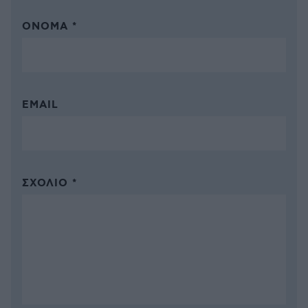
ΌΝΟΜΑ *
EMAIL
ΣΧΌΛΙΟ *