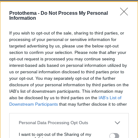
Βοκαριά: Στο λιμανάκι της Χίου όπου μια οικογένεια
ψαράδων σε κάνει «ψαρά για μία μέρα»
Protothema -
Do Not Process My Personal
Information
πριν 13 λεπτά
Τα είδη κολοκυθιού και πώς τα μαγειρεύουμε
If you wish to opt-out of the sale, sharing to third parties, or
πριν 16 λεπτά
processing of your personal or sensitive information for
Καταγγελία για νυχτερινή είσοδο ισραηλινών
targeted advertising by us, please use the below opt-out
στρατευμάτων σε χωριό του Λιβάνου, η απάντηση του
section to confirm your selection. Please note that after your
Ισραήλ
opt-out request is processed you may continue seeing
πριν 30 λεπτά
interest-based ads based on personal information utilized by
Καρέτσας και Τζόλης στα «μαχαίρια» – Το ελληνικό
us or personal information disclosed to third parties prior to
«ραντεβού» που κλέβει την παράσταση
your opt-out. You may separately opt-out of the further
disclosure of your personal information by third parties on the
πριν 37 λεπτά
IAB’s list of downstream participants. This information may
Η αμυντική συμφωνία με Πακιστάν και Σαουδική Αραβία
also be disclosed by us to third parties on the
IAB’s List of
είναι ίδια με το Άρθρο 5 του ΝΑΤΟ, λέει ο Χακάν
Downstream Participants
that may further disclose it to other
Φιντάν
third parties.
πριν 39 λεπτά
Νίκολιτς μετά το φιλικό με την Athens Kallithea:
Please note that this website/app uses one or more Google
Personal Data Processing Opt Outs
«Θέλαμε αυτό το ματς, είμαστε ανοικτοί στο
services and may gather and store information including but
μεταγραφικό παράθυρο», δείτε βίντεο
not limited to your visit or usage behaviour. You may click to
I want to opt-out of the Sharing of my