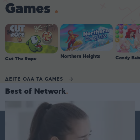
Games
Northern Heights
Candy Bub
Cut The Rope
ΔΕΙΤΕ ΟΛΑ ΤΑ GAMES
Best of Network