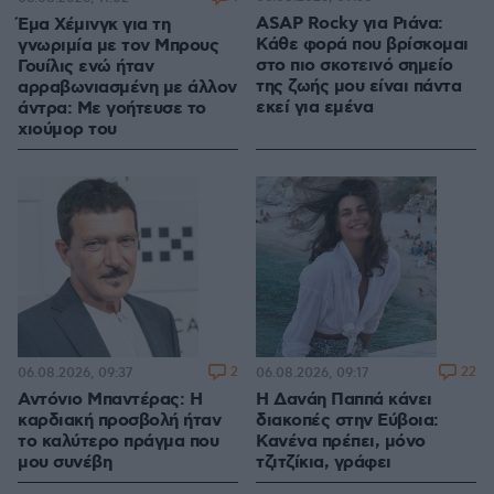
ASAP Rocky για Ριάνα:
Έμα Χέμινγκ για τη
Κάθε φορά που βρίσκομαι
γνωριμία με τον Μπρους
στο πιο σκοτεινό σημείο
Γουίλις ενώ ήταν
της ζωής μου είναι πάντα
αρραβωνιασμένη με άλλον
εκεί για εμένα
άντρα: Με γοήτευσε το
χιούμορ του
2
22
06.08.2026, 09:37
06.08.2026, 09:17
Αντόνιο Μπαντέρας: Η
Η Δανάη Παππά κάνει
καρδιακή προσβολή ήταν
διακοπές στην Εύβοια:
το καλύτερο πράγμα που
Κανένα πρέπει, μόνο
μου συνέβη
τζιτζίκια, γράφει