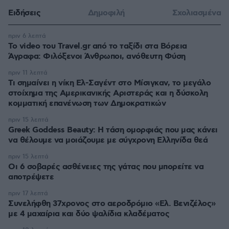
Ειδήσεις
Δημοφιλή
Σχολιασμένα
πριν 6 λεπτά
To video του Travel.gr από το ταξίδι στα Βόρεια
Άγραφα: Φιλόξενοι Άνθρωποι, ανόθευτη Φύση
πριν 11 λεπτά
Τι σημαίνει η νίκη Ελ-Σαγέντ στο Μίσιγκαν, το μεγάλο
στοίχημα της Aμερικανικής Αριστεράς και η δύσκολη
κομματική επανένωση των Δημοκρατικών
πριν 15 λεπτά
Greek Goddess Beauty: Η τάση ομορφιάς που μας κάνει
να θέλουμε να μοιάζουμε με σύγχρονη Ελληνίδα θεά
πριν 15 λεπτά
Οι 6 σοβαρές ασθένειες της γάτας που μπορείτε να
αποτρέψετε
πριν 17 λεπτά
Συνελήφθη 37χρονος στο αεροδρόμιο «Ελ. Βενιζέλος»
με 4 μαχαίρια και δύο ψαλίδια κλαδέματος