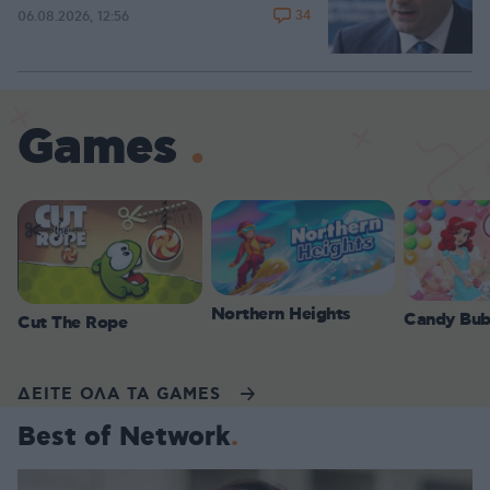
34
06.08.2026, 12:56
Games
Northern Heights
Candy Bub
Cut The Rope
ΔΕΙΤΕ ΟΛΑ ΤΑ GAMES
Best of Network