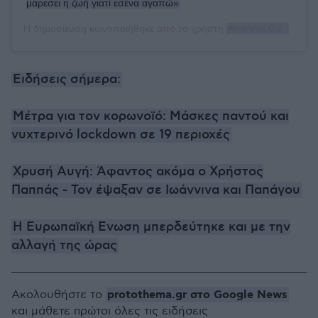
μαρεσει η ζωή γιατί εσένα αγαπώ»
Η δημοσίευση κοινοποιήθηκε από το χρήστη
Andreas Geo
(@geo
Ειδήσεις σήμερα:
Μέτρα για τον κορωνοϊό: Μάσκες παντού και
νυχτερινό lockdown σε 19 περιοχές
Χρυσή Αυγή: Άφαντος ακόμα ο Χρήστος
Παππάς - Τον έψαξαν σε Ιωάννινα και Παπάγου
H Eυρωπαϊκή Ενωση μπερδεύτηκε και με την
αλλαγή της ώρας
protothema.gr στο Google News
Ακολουθήστε το
και μάθετε πρώτοι όλες τις ειδήσεις