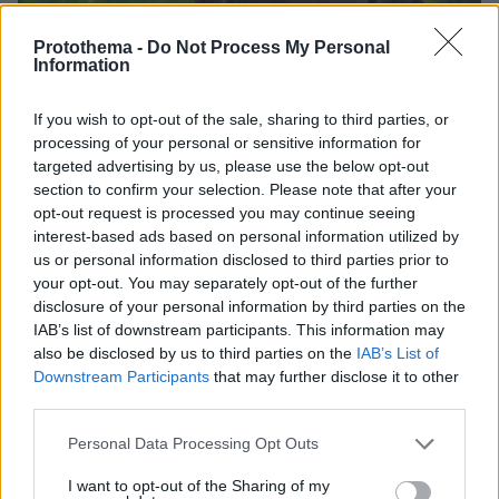
Protothema -
Do Not Process My Personal
Information
If you wish to opt-out of the sale, sharing to third parties, or
processing of your personal or sensitive information for
targeted advertising by us, please use the below opt-out
section to confirm your selection. Please note that after your
opt-out request is processed you may continue seeing
interest-based ads based on personal information utilized by
us or personal information disclosed to third parties prior to
your opt-out. You may separately opt-out of the further
disclosure of your personal information by third parties on the
06.08.2026, 09:18
IAB’s list of downstream participants. This information may
Νεαρή γυναίκα με ακατέργαστη ομορφιά από την
also be disclosed by us to third parties on the
IAB’s List of
Αιθιοπία έγινε viral, δείτε την εντυπωσιακή
Downstream Participants
that may further disclose it to other
μεταμόρφωσή της από μακιγιέρ
third parties.
Please note that this website/app uses one or more Google
Personal Data Processing Opt Outs
Οι πρώτες εικόνες του νέου Canadair
services and may gather and store information including but
515 που έρχεται Ελλάδα και θα πετά
not limited to your visit or usage behaviour. You may click to
I want to opt-out of the Sharing of my
και νύχτα