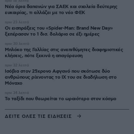
πριν 18 λεπτά
Νέα όρια δαπανών για ΣΑΕΚ και σχολεία δεύτερης
ευκαιρίας, τι αλλάζει με το νέο ΦΕΚ
πριν 23 λεπτά
Οι εισπράξεις του «Spider-Man: Brand New Day»
ξεπέρασαν το 1 δισ. δολάρια σε έξι ημέρες
πριν 30 λεπτά
Μπλόκο της Γαλλίας στις ανεπιθύμητες διαφημιστικές
κλήσεις, πότε ξεκινά η απαγόρευση
πριν 32 λεπτά
Ισόβια στον 25χρονο Αφγανό που σκότωσε δύο
ανθρώπους ρίχνοντας το ΙΧ του σε διαδήλωση στο
Μόναχο
πριν 34 λεπτά
Το ταξίδι που θεωρείται το ωραιότερο στον κόσμο
ΔΕΙΤΕ ΟΛΕΣ ΤΙΣ ΕΙΔΗΣΕΙΣ