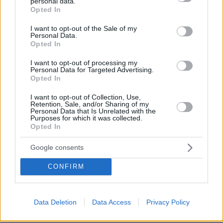
personal data.
grant or deny consent to Google and its third-party tags to
Opted In
184
06.08.2026, 10:22
use your data for below specified purposes in below Google
consent section.
I want to opt-out of the Sale of my
Personal Data.
Loaded
:
Opted In
71.95%
I want to opt-out of processing my
«Τα παιδιά έχουν μια μικρή ίωση»: Το
Personal Data for Targeted Advertising.
τελευταίο μήνυμα της μητέρας στον
Opted In
πρώην σύζυγό της πριν δολοφονήσει
τα τέσσερα παιδιά τους
I want to opt-out of Collection, Use,
Retention, Sale, and/or Sharing of my
66
06.08.2026, 04:44
Personal Data that Is Unrelated with the
Purposes for which it was collected.
Opted In
Google consents
Μυστήριο με το ραντεβού Πεζεσκιάν -
Χαμενεϊ στην Τεχεράνη: Βρέθηκαν σε
CONFIRM
ένα σκοτεινό αυτοκίνητο, άκουγαν,
αλλά δεν έβλεπαν ο ένας τον άλλο
7
06.08.2026, 13:37
Data Deletion
Data Access
Privacy Policy