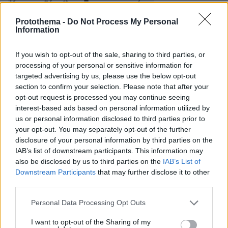
Κορωνοϊός: Άνοιξε τους ναούς ο
Μητροπολίτης Κυθήρων - Σχηματίστηκε
Protothema -
Do Not Process My Personal
δικογραφία σε βάρος του
Information
If you wish to opt-out of the sale, sharing to third parties, or
Κορωνοϊός: Προς κλείσιμο για τους
processing of your personal or sensitive information for
προσκυνητές το Άγιον Όρος
targeted advertising by us, please use the below opt-out
section to confirm your selection. Please note that after your
Κορωνοϊός - Αρχιεπισκοπή Αμερικής: Κλειστά
opt-out request is processed you may continue seeing
interest-based ads based on personal information utilized by
τα γραφεία - Μέσω τηλεόρασης οι λειτουργίες
us or personal information disclosed to third parties prior to
your opt-out. You may separately opt-out of the further
disclosure of your personal information by third parties on the
protothema.gr στο Google News
Ακολουθήστε το
IAB’s list of downstream participants. This information may
και μάθετε πρώτοι όλες τις ειδήσεις
also be disclosed by us to third parties on the
IAB’s List of
Downstream Participants
that may further disclose it to other
Ειδήσεις
Δείτε όλες τις τελευταίες
από την Ελλάδα
third parties.
και τον Κόσμο, τη στιγμή που συμβαίνουν, στο
Please note that this website/app uses one or more Google
Personal Data Processing Opt Outs
Protothema.gr
services and may gather and store information including but
not limited to your visit or usage behaviour. You may click to
I want to opt-out of the Sharing of my