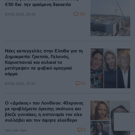
€50 δισ. την ερχόμενη δεκαετία
227
07.08.2026, 20:16
Νέες καταγγελίες στην Ελπίδα για τη
Δημοκρατία: Γρατσία, Γαλανός,
Καρυστιανού και αυλικοί το
μετέτρεψαν σε φοβικό αρχηγικό
κόμμα
67
07.08.2026, 19:33
Ο «Δράκος» του Λονδίνου: 40χρονος
με προβλήματα όρασης σκότωνε και
βίαζε γυναίκες, η αστυνομία τον είχε
συλλάβει και τον άφησε ελεύθερο
5
πριν μία ώρα