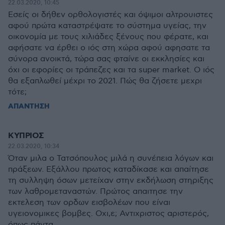
22.03.2020, 10:45
Εσείς οι δήθεν ορθολογιστές και όψιμοι αλτρουιστες
αφού πρώτα καταστρέψατε το σύστημα υγείας, την
οικονομία με τους χιλιάδες ξένους που φέρατε, και
αφήσατε να έρθει ο ιός στη χώρα αφού αφησατε τα
σύνορα ανοικτά, τώρα σας φταίνε οι εκκλησίες και
όχι οι εφορίες οι τράπεζες και τα super market. Ο ιός
θα εξαπλωθεί μέχρι το 2021. Πώς θα ζήσετε μεχρι
τότε;
ΑΠΑΝΤΗΣΗ
ΚΥΠΡΙΟΣ
22.03.2020, 10:34
Όταν μιλα ο Τατσόπουλος μιλά η συνέπεια λόγων και
πράξεων. Εξάλλου πρωτος καταδίκασε και απαίτησε
τη συλληψη όσων μετείχαν στην εκδήλωση στηριξης
των λαθρομεταναστών. Πρώτος απαιτησε την
εκτελεση των ορδων εισβολέων που είναι
υγειονομικες βομβες. Οχι,ε; Αντιχριστος αριστερός,
όπως πάντα.,.