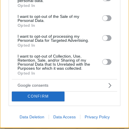
personal data.
Σχετικά Άρθρα
grant or deny consent to Google and its third-party tags to
Opted In
use your data for below specified purposes in below Google
consent section.
I want to opt-out of the Sale of my
Personal Data.
Opted In
I want to opt-out of processing my
Personal Data for Targeted Advertising.
Opted In
I want to opt-out of Collection, Use,
Retention, Sale, and/or Sharing of my
Personal Data that Is Unrelated with the
Purposes for which it was collected.
Opted In
Google consents
CONFIRM
Data Deletion
Data Access
Privacy Policy