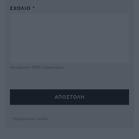
ΣΧΌΛΙΟ *
Απομένουν
2500
χαρακτήρες
* Υποχρεωτικά πεδία