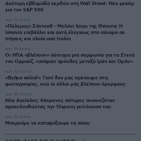
Δεύτερη εβδομάδα κερδών στη Wall Street: Νέο ρεκόρ
για τον S&P 500
πριν 22 λεπτά
«Πόλεμος» Σάντσεθ - Μελόνι λόγω της Θέουτα: Η
Ισπανία επιβάλλει και αυτή έλεγχους στα σύνορα σε
πτήσεις και πλοία από Ιταλία
πριν 26 λεπτά
Οι ΗΠΑ «βλέπουν» σύντομα μια συμφωνία για τα Στενά
του Ορμούζ, «υπάρχει πρόοδος μεταξύ Ιράν και Ομάν»
πριν 30 λεπτά
«Βγήκα χάλια!»: Γιατί δεν μας αρέσουμε στις
φωτογραφίες, ενώ οι άλλοι μάς βλέπουν όμορφους
πριν 30 λεπτά
Νέα Αγχίαλος: 66χρονος σάτυρος αυνανιζόταν
πρακολουθώντας την 13χρονη γειτόνισσα του
πριν 39 λεπτά
Μπορούμε να καταψύξουμε τα σύκα;