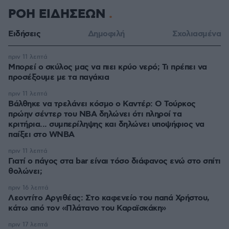
ΡΟΗ ΕΙΔΗΣΕΩΝ
Ειδήσεις
Δημοφιλή
Σχολιασμένα
πριν 11 λεπτά
Μπορεί ο σκύλος μας να πιει κρύο νερό; Τι πρέπει να
προσέξουμε με τα παγάκια
πριν 11 λεπτά
Βάλθηκε να τρελάνει κόσμο ο Καντέρ: Ο Τούρκος
πρώην σέντερ του NBA δηλώνει ότι πληροί τα
κριτήρια... συμπερίληψης και δηλώνει υποψήφιος να
παίξει στο WNBA
πριν 11 λεπτά
Γιατί ο πάγος στα bar είναι τόσο διάφανος ενώ στο σπίτι
θολώνει;
πριν 16 λεπτά
Λεοντίτο Αργιθέας: Στο καφενείο του παπά Χρήστου,
κάτω από τον «Πλάτανο του Καραϊσκάκη»
πριν 17 λεπτά