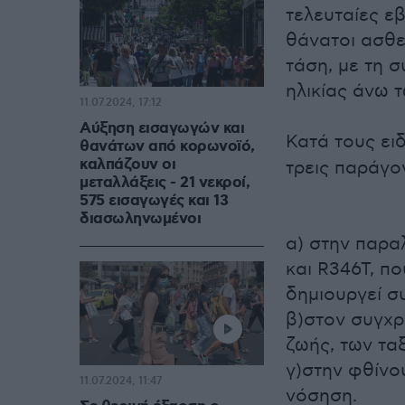
τελευταίες εβ
θάνατοι ασθε
τάση, με τη σ
ηλικίας άνω 
11.07.2024, 17:12
Αύξηση εισαγωγών και
Κατά τους ει
θανάτων από κορωνοϊό,
καλπάζουν οι
τρεις παράγο
μεταλλάξεις - 21 νεκροί,
575 εισαγωγές και 13
διασωληνωμένοι
α) στην παραλ
και R346T, πο
δημιουργεί σ
β)στον συγχρ
ζωής, των τα
γ)στην φθίνο
11.07.2024, 11:47
νόσηση.