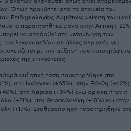
ν διακοπών ακολουθεί όπως είναι αναμενόμε
ϊός. Όπως προκύπτει από τα στοιχεία του
ύου Επιδημιολογίας Λυμάτων
, μείωση του ιικο
 λύματα παρατηρήθηκε μόνο στην
Αττική
(-22%)
μπορεί να αποδοθεί στη μετακίνηση των
ς του λεκανοπεδίου σε άλλες περιοχές για
 συσχετίζεται με την αύξηση που καταγράφετα
εριοχές της επικράτειας.
καθαρά αυξητική τάση παρατηρήθηκε στο
01%), στα
Ιωάννινα
(+65%), στην
Ξάνθη
(+62%),
+40%), στη
Λάρισα
(+39%) ενώ οριακή ήταν η
Βόλο
(+21%), στη
Θεσσαλονίκη
(+18%) και στην
πολη
(+17%). Σταθεροποίηση παρατηρήθηκε στ