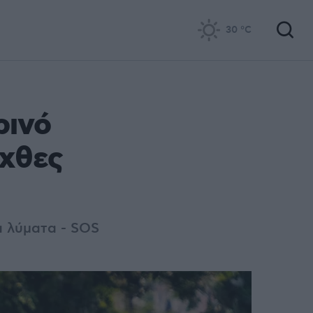
30
°C
ρινό
 χθες
α λύματα - SOS