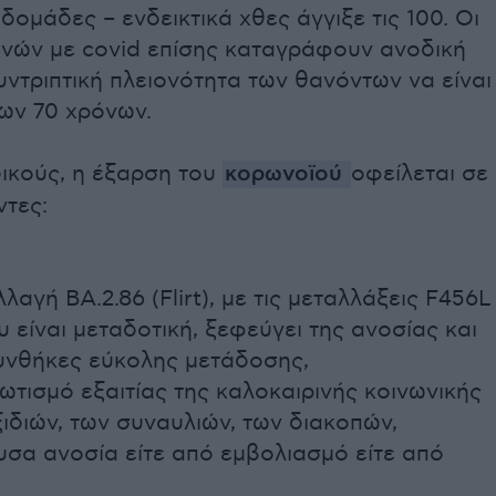
δομάδες – ενδεικτικά χθες άγγιξε τις 100. Οι
νών με covid επίσης καταγράφουν ανοδική
υντριπτική πλειονότητα των θανόντων να είναι
των 70 χρόνων.
δικούς, η έξαρση του
κορωνοϊού
οφείλεται σε
ντες:
λαγή BA.2.86 (Flirt), με τις μεταλλάξεις F456L
υ είναι μεταδοτική, ξεφεύγει της ανοσίας και
υνθήκες εύκολης μετάδοσης,
ωτισμό εξαιτίας της καλοκαιρινής κοινωνικής
ξιδιών, των συναυλιών, των διακοπών,
υσα ανοσία είτε από εμβολιασμό είτε από