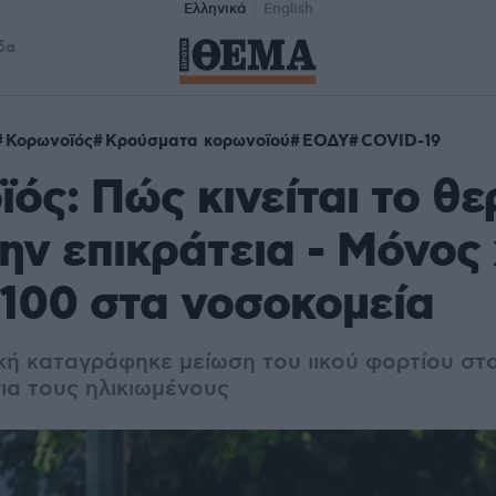
Ελληνικά
English
δα
Κορωνοϊός
Κρούσματα κορωνοϊού
ΕΟΔΥ
COVID-19
ός: Πώς κινείται το θε
ην επικράτεια - Μόνος
100 στα νοσοκομεία
κή καταγράφηκε μείωση του ιικού φορτίου στ
ια τους ηλικιωμένους