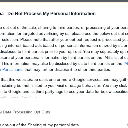
ma -
Do Not Process My Personal Information
σοί νοσηλευόμενοι βρίσκονται σε
νοσοκομεία
to opt-out of the sale, sharing to third parties, or processing of your per
Τα νοσηλευτικά ιδρύματα που βρίσκονταν εξ
formation for targeted advertising by us, please use the below opt-out s
νδημίας στην πρώτη γραμμή, συνεχίζουν να
r selection. Please note that after your opt-out request is processed y
 κύριο όγκο των ασθενών. Σύμφωνα με τα
eing interest-based ads based on personal information utilized by us or
disclosed to third parties prior to your opt-out. You may separately opt-
ιχεία, χθες στο
Πανεπιστημιακό Νοσοκομείο
losure of your personal information by third parties on the IAB’s list of
εύονταν 23 ασθενείς με covid και άλλοι 40 σ
. This information may also be disclosed by us to third parties on the
IA
ό
» και «
Σωτηρία
», σε κλινικές. Στο «
Αττικόν
»
Participants
that may further disclose it to other third parties.
 19 ασθενείς και στο «Γεννηματάς» άλλοι 16, 
 that this website/app uses one or more Google services and may gath
including but not limited to your visit or usage behaviour. You may click 
α» και 13 στο «
Αμαλία Φλέμινγκ
». Επίσης, άλλ
 to Google and its third-party tags to use your data for below specifi
βρίσκονται στα νοσοκομεία της Κρήτης.
ogle consent section.
ριθμός ασθενών καταγράφεται όμως και σε έ
l Data Processing Opt Outs
ομείο, στο
Ψυχιατρικό Νοσοκομείο Αττικής
o opt-out of the Sharing of my personal data.
που 25 νοσηλευόμενοι για ψυχική νόσο