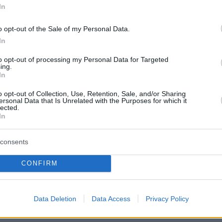
In
τι νοσούν τώρα με λοίμωξη covid. Το
ποδείχθηκε ευάλωτο και αθωράκιστο στον
o opt-out of the Sale of my Personal Data.
ώς η συρροή με τους νοσούντες ψυχικά
In
πασε πριν από περίπου τρεις εβδομάδες.
to opt-out of processing my Personal Data for Targeted
ing.
In
ΕΟΔΥ για προστασία των ηλικιωμένων
o opt-out of Collection, Use, Retention, Sale, and/or Sharing
ersonal Data that Is Unrelated with the Purposes for which it
lected.
In
ίκτες (εισαγωγές, νοσηλείες, θάνατοι)
 με...σκληρό τρόπο
το θερινό ξέσπασμα του
consents
τη χώρα μας. Και επικαιροποιούν τις συστάσει
CONFIRM
για την προστασία όλων από τη μόλυνση, αλλά
ων ηλικιωμένων και των ευάλωτων που
πολύ από τη νόσηση με covid και τις επιπλοκέ
Data Deletion
Data Access
Privacy Policy