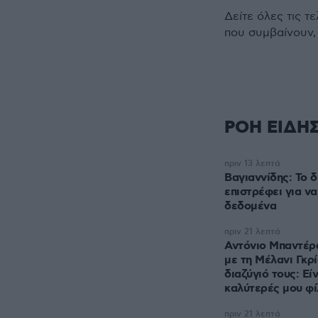
Δείτε όλες τις τ
που συμβαίνουν,
ΡΟΗ ΕΙΔΗ
πριν 13 λεπτά
Βαγιαννίδης: Το 
επιστρέφει για να
δεδομένα
πριν 21 λεπτά
Αντόνιο Μπαντέρα
με τη Μέλανι Γκρί
διαζύγιό τους: Είν
καλύτερές μου φί
πριν 21 λεπτά