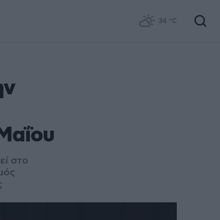
34
°C
ην
 Μαΐου
εί στο
μός
ς