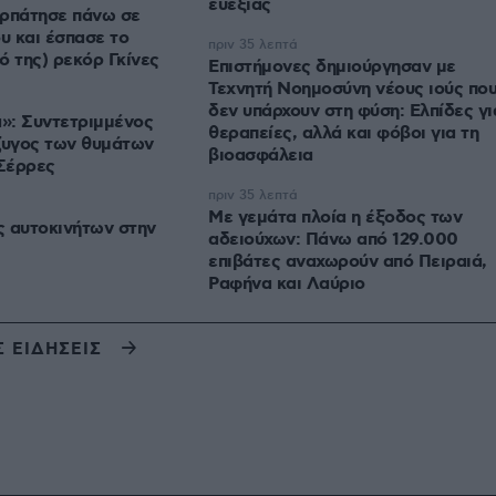
ευεξίας
ερπάτησε πάνω σε
υ και έσπασε το
πριν 35 λεπτά
ό της) ρεκόρ Γκίνες
Επιστήμονες δημιούργησαν με
Τεχνητή Νοημοσύνη νέους ιούς πο
δεν υπάρχουν στη φύση: Ελπίδες γι
α»: Συντετριμμένος
θεραπείες, αλλά και φόβοι για τη
ζυγος των θυμάτων
βιοασφάλεια
 Σέρρες
πριν 35 λεπτά
Με γεμάτα πλοία η έξοδος των
ες αυτοκινήτων στην
αδειούχων: Πάνω από 129.000
επιβάτες αναχωρούν από Πειραιά,
Ραφήνα και Λαύριο
Σ ΕΙΔΗΣΕΙΣ