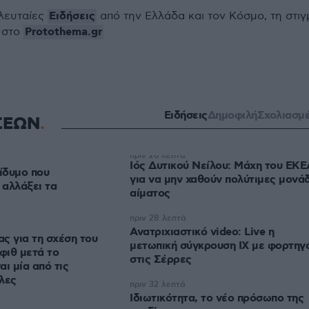
Ειδήσεις
ελευταίες
από την Ελλάδα και τον Κόσμο, τη στιγ
Protothema.gr
 στο
Ειδήσεις
Δημοφιλή
Σχολιασμ
ΣΕΩΝ
πριν 26 λεπτά
Ιός Δυτικού Νείλου: Μάχη του ΕΚΕ
δίδυμο που
για να μην χαθούν πολύτιμες μονά
 αλλάξει τα
αίματος
πριν 28 λεπτά
Ανατριχιαστικό video: Live η
ς για τη σχέση του
μετωπική σύγκρουση ΙΧ με φορτηγ
φιθ μετά το
στις Σέρρες
αι μία από τις
λες
πριν 32 λεπτά
Ιδιωτικότητα, το νέο πρόσωπο της