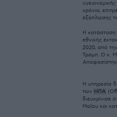
υγειονομικής
χρόνια, επιτ
εξάπλωσης τ
Η κατάσταση 
εθνικής έκτα
2020, από τη
Τραμπ. Ο κ. 
Αποφασίστηκε
Η υπηρεσία δ
των
ΗΠΑ
(Of
διευκρίνισε 
Μαΐου και κα