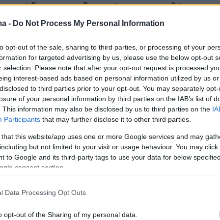
 συνάδει με «τις δεσμεύσεις της κυβέρνησης
ει τουλάχιστον 60 ημέρες νωρίτερα για τον
ma -
Do Not Process My Personal Information
της κατάσταση εθνικής έκτακτης υγειονομικής
υκρίνισε η OMB.
to opt-out of the sale, sharing to third parties, or processing of your per
formation for targeted advertising by us, please use the below opt-out s
r selection. Please note that after your opt-out request is processed y
νακοίνωσή της, η υπηρεσία ανέφερε πως ο κ.
eing interest-based ads based on personal information utilized by us or
ασκήσει βέτο σε νομοσχέδιο που έχει κατατεθ
disclosed to third parties prior to your opt-out. You may separately opt-
losure of your personal information by third parties on the IAB’s list of
 με σκοπό να καταργηθεί ο υποχρεωτικός
. This information may also be disclosed by us to third parties on the
IA
 εργαζομένων σε ομοσπονδιακές δομές ή
Participants
that may further disclose it to other third parties.
υγείας.
 that this website/app uses one or more Google services and may gath
including but not limited to your visit or usage behaviour. You may click 
 to Google and its third-party tags to use your data for below specifi
ogle consent section.
l Data Processing Opt Outs
ΜΠΕ
o opt-out of the Sharing of my personal data.