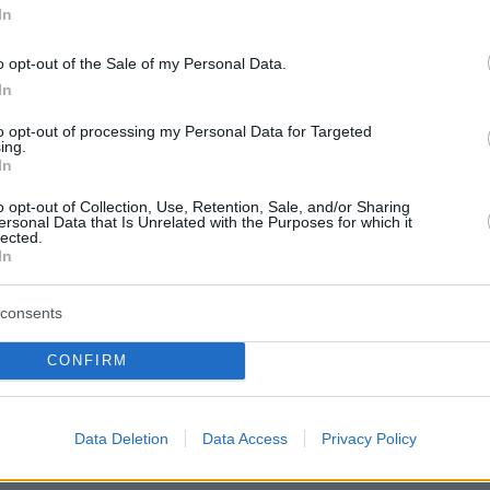
In
o opt-out of the Sale of my Personal Data.
ερα:
In
to opt-out of processing my Personal Data for Targeted
ρία «πρόσωπα» μέσα στην εβδομάδα - Πότε
ing.
In
πτώση θερμοκρασίας, βροχές και χιόνια
o opt-out of Collection, Use, Retention, Sale, and/or Sharing
ersonal Data that Is Unrelated with the Purposes for which it
 πείραζε και μας τραβούσε με το κινητό» -
lected.
In
καταγγελίες για τη νηπιαγωγό
consents
 Star: Αναγνωστόπουλος και Σαλταφερίδου οι
πλε» του τάκου - Δείτε βίντεο
CONFIRM
protothema.gr στο Google News
Data Deletion
Data Access
Privacy Policy
ο
και μάθετε πρώτοι όλες