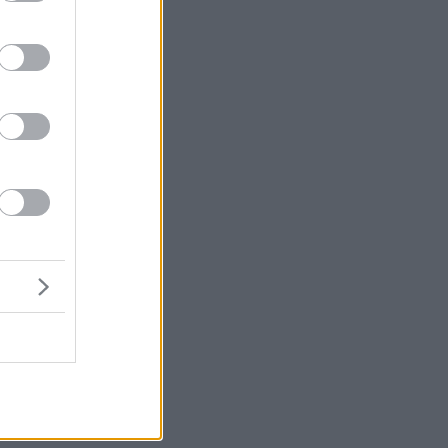
ν
ών
 ο
ει
σε