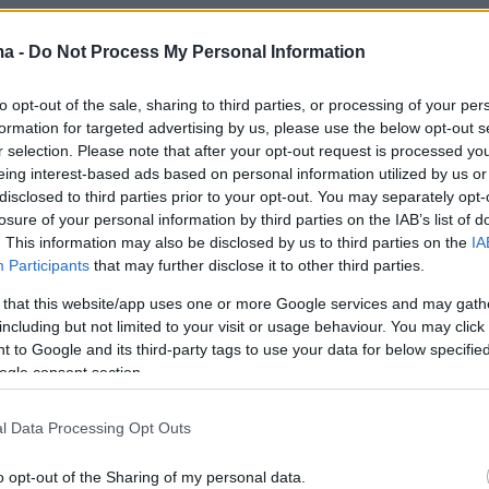
ριπτώσεις σοβαρής νόσησης και θανάτου από τ
ma -
Do Not Process My Personal Information
ι πιο σπάνιες στα παιδιά σε σχέση με τους
άδες χιλιάδες παιδιά δίνουν μάχη με τις
to opt-out of the sale, sharing to third parties, or processing of your per
ς νόσου. Τα Αμερικανικά Κέντρα Ελέγχου και
formation for targeted advertising by us, please use the below opt-out s
r selection. Please note that after your opt-out request is processed y
ενειών (CDC) αναφέρουν την covid-19 ως μί
eing interest-based ads based on personal information utilized by us or
βασικές αιτίες θανάτου των παιδιών ηλικίας 5 
disclosed to third parties prior to your opt-out. You may separately opt-
losure of your personal information by third parties on the IAB’s list of
. This information may also be disclosed by us to third parties on the
IA
Participants
that may further disclose it to other third parties.
ποσοστό παιδιών υποφέρουν πολύ από
 that this website/app uses one or more Google services and may gath
 covid-19, όπως το PIMS, το οποίο επηρεάζει
including but not limited to your visit or usage behaviour. You may click 
 το 0,1% των παιδιών που μολύνονται από τον
 to Google and its third-party tags to use your data for below specifi
.
«Η μακρά covid»,
τα συμπτώματα που
ogle consent section.
δομάδες ή μήνες μετά τη μόλυνση, επηρεάζει
l Data Processing Opt Outs
ά όσο και τους ενήλικες.
o opt-out of the Sharing of my personal data.