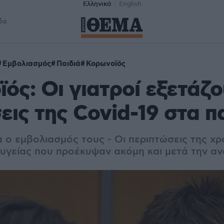
Ελληνικά
English
δα
Εμβολιασμός
Παιδιά
Κορωνοϊός
ός: Οι γιατροί εξετάζο
εις της Covid-19 στα π
 ο εμβολιασμός τους - Οι περιπτώσεις της χρό
υγείας που προέκυψαν ακόμη και μετά την α