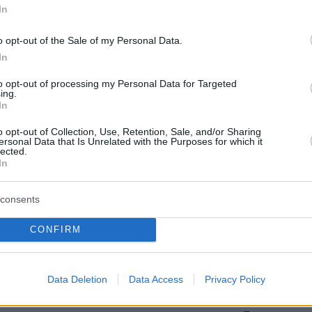
In
αριθμός χωρών διαθέτει εμβόλια κατά της
τα μικρά παιδιά. Οι χώρες της ΕΕ θα ξεκινήσου
o opt-out of the Sale of my Personal Data.
In
α εμβολιασμού των παιδιών ηλικίας 5 με 11 ετ
εβδομάδα, ενώ στις ΗΠΑ
ο
εμβολιασμός
τους
to opt-out of processing my Personal Data for Targeted
ing.
 Νοέμβριο, όμως φαίνεται πλέον να μειώνεται
In
o opt-out of Collection, Use, Retention, Sale, and/or Sharing
ersonal Data that Is Unrelated with the Purposes for which it
lected.
πίζουν ότι οι γνώσεις που απέκτησαν θα
In
 βελτιωθεί η θεραπεία, αλλά επίσης θα κάνει
να κατανοήσουν τους κινδύνους της covid-19,
consents
νται αν θα τα εμβολιάσουν.
CONFIRM
d και το PIMS είναι βασικά στοιχεία που πρέπ
κανείς όταν σκέφτεται τον εμβολιασμό», δήλω
Data Deletion
Data Access
Privacy Policy
άζι- Χόφνουνγκ, επικεφαλής της κλινικής για