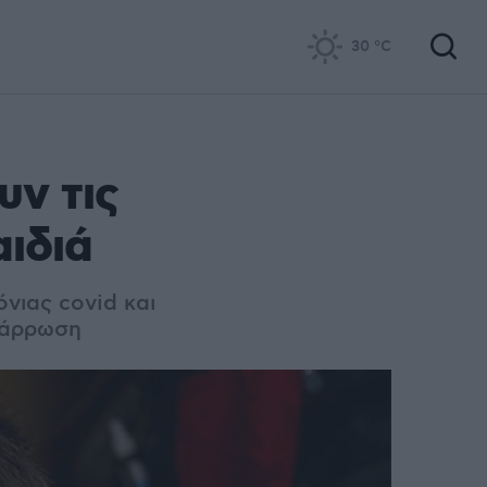
30
°C
υν τις
αιδιά
νιας covid και
νάρρωση