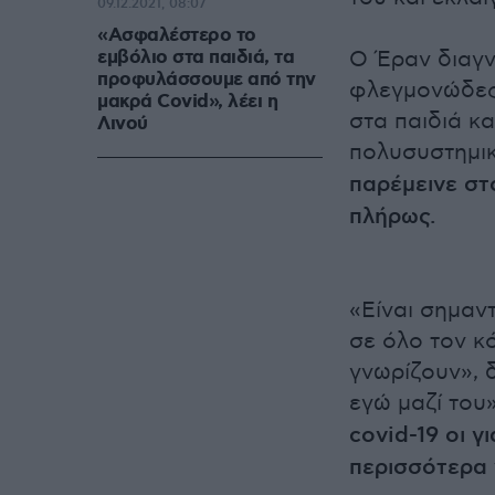
09.12.2021, 08:07
«Ασφαλέστερο το
εμβόλιο στα παιδιά, τα
Ο Έραν διαγν
προφυλάσσουμε από την
φλεγμονώδες
μακρά Covid», λέει η
στα παιδιά κα
Λινού
πολυσυστημι
παρέμεινε στ
πλήρως.
«Είναι σημαντ
σε όλο τον κό
γνωρίζουν», 
εγώ μαζί του»
covid-19 οι 
περισσότερα 