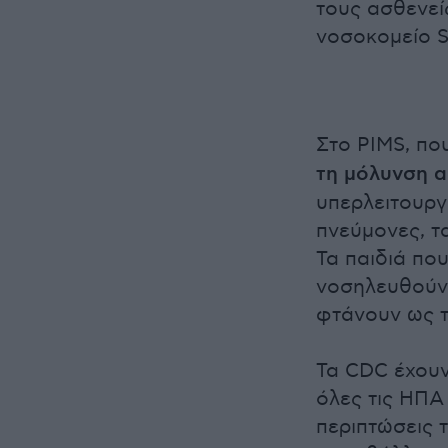
τους ασθενεί
νοσοκομείο S
Στο PIMS, πο
τη μόλυνση α
υπερλειτουργ
πνεύμονες, τ
Τα παιδιά πο
νοσηλευθούν 
φτάνουν ως τ
Τα CDC έχουν
όλες τις ΗΠΑ
περιπτώσεις 