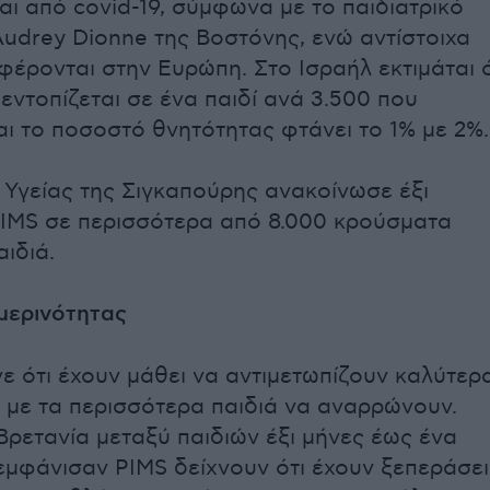
ι από covid-19, σύμφωνα με το παιδιατρικό
udrey Dionne της Βοστόνης, ενώ αντίστοιχα
έρονται στην Ευρώπη. Στο Ισραήλ εκτιμάται ό
εντοπίζεται σε ένα παιδί ανά 3.500 που
αι το ποσοστό θνητότητας φτάνει το 1% με 2%.
 Υγείας της Σιγκαπούρης ανακοίνωσε έξι
PIMS σε περισσότερα από 8.000 κρούσματα
αιδιά.
μερινότητας
νε ότι έχουν μάθει να αντιμετωπίζουν καλύτερ
 με τα περισσότερα παιδιά να αναρρώνουν.
Βρετανία μεταξύ παιδιών έξι μήνες έως ένα
μφάνισαν PIMS δείχνουν ότι έχουν ξεπεράσει