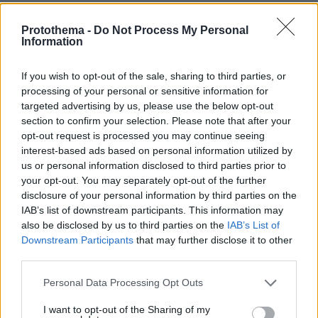
Protothema -
Do Not Process My Personal
Καποιοι
Information
25.11.2021, 21:51
καταλαβαν γρηγοροτερα απο καποιους αλλους ..Παλι
If you wish to opt-out of the sale, sharing to third parties, or
καλα.
processing of your personal or sensitive information for
ΑΠΑΝΤΗΣΗ
targeted advertising by us, please use the below opt-out
section to confirm your selection. Please note that after your
opt-out request is processed you may continue seeing
ΠΡΟΣΘΗΚΗ ΣΧΟΛΙΟΥ
interest-based ads based on personal information utilized by
us or personal information disclosed to third parties prior to
your opt-out. You may separately opt-out of the further
ΌΝΟΜΑ *
disclosure of your personal information by third parties on the
IAB’s list of downstream participants. This information may
also be disclosed by us to third parties on the
IAB’s List of
Downstream Participants
that may further disclose it to other
third parties.
EMAIL
Please note that this website/app uses one or more Google
Personal Data Processing Opt Outs
services and may gather and store information including but
not limited to your visit or usage behaviour. You may click to
I want to opt-out of the Sharing of my