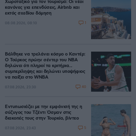
Χωροταξικό για τον τουρισμό: Οι νέοι
κανόνες για επενδύσεις, Airbnb και
εκτός σχεδίου δόμηση
1
08.08.2026, 08:10
Βάλθηκε να τρελάνει κόσμο ο Καντέρ:
Ο Τούρκος πρώην σέντερ του NBA
δηλώνει ότι πληροί τα κριτήρια...
συμπερίληψης και δηλώνει υποψήφιος
να παίξει στο WNBA
40
07.08.2026, 23:30
Εντυπωσιάζει με την εμφάνισή της η
σύζυγος του Τζέντι Όσμαν στις
διακοπές τους στην Τουρκία, βίντεο
5
07.08.2026, 23:43