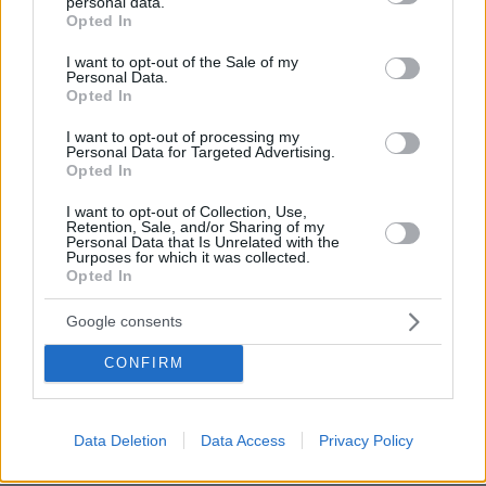
personal data.
grant or deny consent to Google and its third-party tags to
Opted In
use your data for below specified purposes in below Google
ΣΧΌΛΙΟ *
consent section.
I want to opt-out of the Sale of my
Personal Data.
Opted In
I want to opt-out of processing my
Personal Data for Targeted Advertising.
Opted In
I want to opt-out of Collection, Use,
Retention, Sale, and/or Sharing of my
Personal Data that Is Unrelated with the
Απομένουν
2500
χαρακτήρες
Purposes for which it was collected.
Opted In
Google consents
CONFIRM
* Υποχρεωτικά πεδία
Data Deletion
Data Access
Privacy Policy