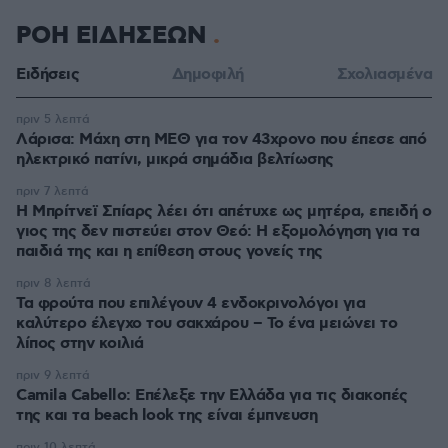
ΡΟΗ ΕΙΔΗΣΕΩΝ
Ειδήσεις
Δημοφιλή
Σχολιασμένα
πριν 5 λεπτά
Λάρισα: Μάχη στη ΜΕΘ για τον 43χρονο που έπεσε από
ηλεκτρικό πατίνι, μικρά σημάδια βελτίωσης
πριν 7 λεπτά
Η Μπρίτνεϊ Σπίαρς λέει ότι απέτυχε ως μητέρα, επειδή ο
γιος της δεν πιστεύει στον Θεό: Η εξομολόγηση για τα
παιδιά της και η επίθεση στους γονείς της
πριν 8 λεπτά
Τα φρούτα που επιλέγουν 4 ενδοκρινολόγοι για
καλύτερο έλεγχο του σακχάρου – Το ένα μειώνει το
λίπος στην κοιλιά
πριν 9 λεπτά
Camila Cabello: Επέλεξε την Ελλάδα για τις διακοπές
της και τα beach look της είναι έμπνευση
πριν 10 λεπτά