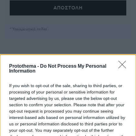
* Υποχρεωτικά πεδία
ΡΟΗ ΕΙΔΗΣΕΩΝ
Protothema -
Do Not Process My Personal
Ειδήσεις
Δημοφιλή
Σχολιασμένα
Information
πριν 15 λεπτά
If you wish to opt-out of the sale, sharing to third parties, or
Είδατε σαμιαμίδι στο σπίτι σας; Γιατί δεν πρέπει να το
processing of your personal or sensitive information for
σκοτώσετε
targeted advertising by us, please use the below opt-out
section to confirm your selection. Please note that after your
πριν 16 λεπτά
Αποκαλύφθηκε η αιτία θανάτου του 29χρονου πρώην
opt-out request is processed you may continue seeing
NBAer Μπράντον Κλαρκ
interest-based ads based on personal information utilized by
us or personal information disclosed to third parties prior to
πριν 27 λεπτά
your opt-out. You may separately opt-out of the further
Πώς εξαργυρώνεται το ιδιωτικό πρόγραμμα σύνταξης –