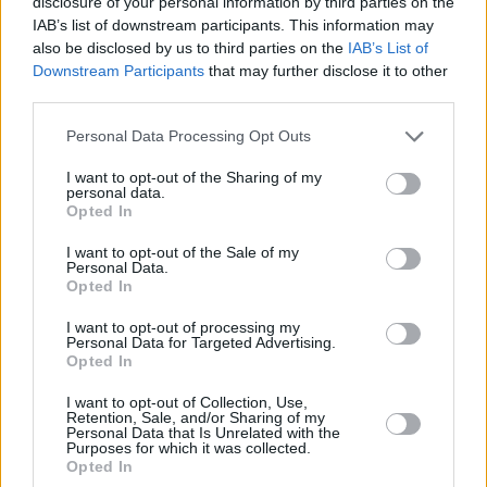
disclosure of your personal information by third parties on the
Όλες οι επιλογές
IAB’s list of downstream participants. This information may
πριν 30 λεπτά
also be disclosed by us to third parties on the
IAB’s List of
Συνάντηση Ζελένσκι-Βούτσιτς στο Βελιγράδι:
Downstream Participants
that may further disclose it to other
Οικονομία, ασφάλεια και στο βάθος... Ρωσία
third parties.
πριν μία ώρα
Please note that this website/app uses one or more Google
Personal Data Processing Opt Outs
Σιροπιαστά γλυκά: Πού βρίσκουμε από τα καλύτερα
services and may gather and store information including but
γλυκά ταψιού για το σπίτι
not limited to your visit or usage behaviour. You may click to
I want to opt-out of the Sharing of my
personal data.
grant or deny consent to Google and its third-party tags to
πριν μία ώρα
Opted In
Υπό έλεγχο η πυρκαγιά σε ισόγειο κατάστημα στο
use your data for below specified purposes in below Google
Παλαιό Φάληρο, εκκενώθηκε προληπτικά πολυκατοικία
consent section.
I want to opt-out of the Sale of my
Personal Data.
07.08.2026, 23:43
Opted In
Εντυπωσιάζει με την εμφάνισή της η σύζυγος του Τζέντι
Όσμαν στις διακοπές τους στην Τουρκία, βίντεο
I want to opt-out of processing my
Personal Data for Targeted Advertising.
07.08.2026, 23:40
Opted In
Φωτιά στη Σητεία στην περιοχή Αχλάδια, κοντά σε
πάρκο με ανεμογεννήτριες, πνέουν ισχυροί άνεμοι στην
I want to opt-out of Collection, Use,
Retention, Sale, and/or Sharing of my
περιοχή
Personal Data that Is Unrelated with the
Purposes for which it was collected.
07.08.2026, 23:30
Opted In
Μπορεί ο σκύλος μας να πιει κρύο νερό; Τι πρέπει να