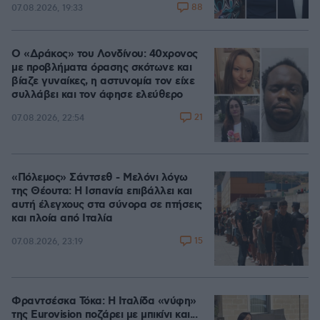
88
07.08.2026, 19:33
Ο «Δράκος» του Λονδίνου: 40χρονος
με προβλήματα όρασης σκότωνε και
βίαζε γυναίκες, η αστυνομία τον είχε
συλλάβει και τον άφησε ελεύθερο
21
07.08.2026, 22:54
«Πόλεμος» Σάντσεθ - Μελόνι λόγω
της Θέουτα: Η Ισπανία επιβάλλει και
αυτή έλεγχους στα σύνορα σε πτήσεις
και πλοία από Ιταλία
15
07.08.2026, 23:19
Φραντσέσκα Τόκα: Η Ιταλίδα «νύφη»
της Eurovision ποζάρει με μπικίνι και...