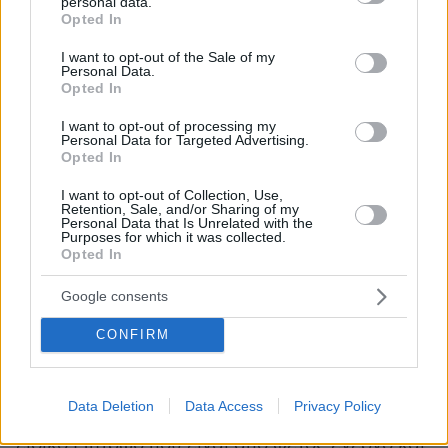
πληκτρολογώντας τον ΑΜΚΑ θα μαθαίνουν πχ
personal data.
grant or deny consent to Google and its third-party tags to
Opted In
αν έχει προγραμματιστεί ο εμβολιασμός του
use your data for below specified purposes in below Google
consent section.
πολίτη ή θα μπορούν να κάνουν τον
I want to opt-out of the Sale of my
Personal Data.
προγραμματισμό λαμβάνοντας άμεσα σε
Opted In
ψηφιακή μορφή όλες τις πληροφορίες και το
I want to opt-out of processing my
σχετικό παραπεμπτικό. Ομοίως θα μπορούν να
Personal Data for Targeted Advertising.
απευθύνονται στους φαρμακοποιούς τους οι
Opted In
πολίτες για να επικοινωνούν στο τηλεφωνικό
I want to opt-out of Collection, Use,
κέντρο που θα οριστεί για να δηλώσουν
Retention, Sale, and/or Sharing of my
Personal Data that Is Unrelated with the
ενδιαφέρον και να κλείσουν ραντεβού βάσει
Purposes for which it was collected.
Opted In
του τόπου κατοικίας τους.
Google consents
Μητρώο Εμβολιασμού
CONFIRM
Χάρη στο νέο αυτό τρόπο εμβολιασμού θα
καταστεί εφικτό να καταχωρηθούν όλοι οι
Data Deletion
Data Access
Privacy Policy
εμβολιαζόμενοι έναντι του νέου κορωνοϊού στο
ειδικό Μητρώο που είναι από φέτος ενεργό και