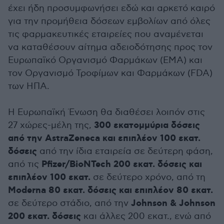
έχει ήδη προσυμφωνήσει εδώ και αρκετό καιρό
για την προμήθεια δόσεων εμβολίων από όλες
τις φαρμακευτικές εταιρείες που αναμένεται
να καταθέσουν αίτημα αδειοδότησης προς τον
Ευρωπαϊκό Οργανισμό Φαρμάκων (ΕΜΑ) και
τον Οργανισμό Τροφίμων και Φαρμάκων (FDA)
των ΗΠΑ.
Η Ευρωπαϊκή Ένωση θα διαθέσει λοιπόν στις
300 εκατομμύρια δόσεις
27 χώρες-μέλη της,
από την AstraZeneca και επιπλέον 100 εκατ.
δόσεις
από την ίδια εταιρεία σε δεύτερη φάση,
Pfizer/BioNTech 200 εκατ. δόσεις και
από τις
επιπλέον 100 εκατ.
σε δεύτερο χρόνο, από τη
Moderna 80 εκατ. δόσεις και επιπλέον 80 εκατ.
Johnson & Johnson
σε δεύτερο στάδιο, από την
200 εκατ. δόσεις
και άλλες 200 εκατ., ενώ από