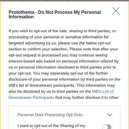
μπορούν να το κάνουν μέσω των
φαρμακοποιών, οι οποίοι θα λειτουργήσουν ως
Protothema -
Do Not Process My Personal
Information
συνεκτικοί κρίκοι στη μείζονα αυτή διαδικασία.
Εκτιμάται ότι οι ηλικιωμένοι αλλά και άλλες
If you wish to opt-out of the sale, sharing to third parties, or
ομάδες πληθυσμού θα εμπιστευτούν και
processing of your personal or sensitive information for
κυρίως θα εξυπηρετηθούν από τους
targeted advertising by us, please use the below opt-out
με τους τελευταίους φυσικά
φαρμακοποιούς,
section to confirm your selection. Please note that after your
να δίνουν και πάλι δυναμικά το «παρών» στην
opt-out request is processed you may continue seeing
interest-based ads based on personal information utilized by
πολιτεία,
όπως το έπραξαν και πριν από ένα
us or personal information disclosed to third parties prior to
χρόνο, όταν ανέλαβαν τη δωρεάν διάθεση των
your opt-out. You may separately opt-out of the further
ογκολογικών φαρμάκων αρχικά και στη
disclosure of your personal information by third parties on the
συνέχεια δεκάδων άλλων φαρμάκων που
IAB’s list of downstream participants. This information may
also be disclosed by us to third parties on the
IAB’s List of
προορίζονται για ασθενείς με σοβαρά
Downstream Participants
that may further disclose it to other
προβλήματα υγείας και οι οποίοι καλύπτονταν
third parties.
μόνο από τα φαρμακεία του ΕΟΠΥΥ.
Please note that this website/app uses one or more Google
Personal Data Processing Opt Outs
services and may gather and store information including but
Μέσω της πλατφόρμας emvolio.gov.gr και
not limited to your visit or usage behaviour. You may click to
I want to opt-out of the Sharing of my