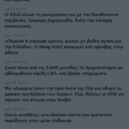
πριν 9 λεπτά
Ο ΣΚΑΪ έλυσε τη συνεργασία του με τον διευθύνοντα
σύμβουλο, Γρηγόρη Δημητριάδη, δείτε την επίσημη
ανακοίνωση
πριν 11 λεπτά
«Πέρασα 4 υπέροχα χρόνια, φεύγω με βαθιά αγάπη για
την Ελλάδα»: Ο Νόαμ Κατζ αποχωρεί από πρέσβης στην
Αθήνα
πριν 12 λεπτά
Ξανά πάνω από τις 2.600 μονάδες το Χρηματιστήριο με
εβδομαδιαία κέρδη 1,8%, πού βρήκε στηρίγματα
πριν 13 λεπτά
Με «Δούρειο Ίππο» την task force της CIA και οδηγό το
φιάσκο του Κόλπου των Χοίρων: Πώς θέλουν οι ΗΠΑ να
πάρουν τον έλεγχο στην Κούβα
πριν 13 λεπτά
Οκτώ συνήθειες στα πλούσια σπίτια που φαίνονται
παράξενες στον μέσο άνθρωπο