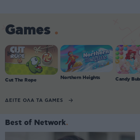
Games
Northern Heights
Candy Bub
Cut The Rope
ΔΕΙΤΕ ΟΛΑ ΤΑ GAMES
Best of Network