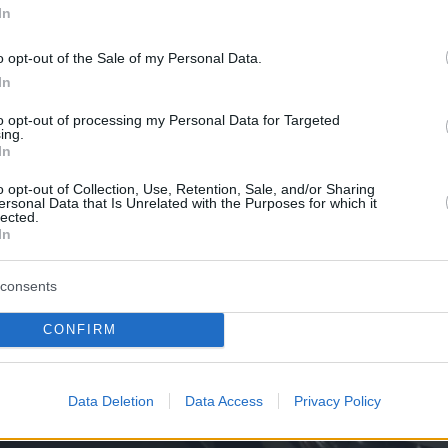
ς στενές επαφές ενός 32χρονου Ρομά που
In
ι στο Πανεπιστημιακό Νοσοκομείο.
o opt-out of the Sale of my Personal Data.
In
to opt-out of processing my Personal Data for Targeted
ing.
In
o opt-out of Collection, Use, Retention, Sale, and/or Sharing
ersonal Data that Is Unrelated with the Purposes for which it
lected.
In
consents
CONFIRM
Data Deletion
Data Access
Privacy Policy