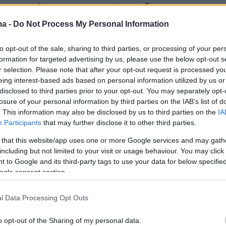
ι το υψηλότατο ποσοστό μετάδοσης του
υ κορωνοϊού.
ma -
Do Not Process My Personal Information
to opt-out of the sale, sharing to third parties, or processing of your per
άδυ της Πέμπτη ολοκληρώθηκαν τα τεστ και
formation for targeted advertising by us, please use the below opt-out s
 τα αποτελέσματα των εργαστηριακών
r selection. Please note that after your opt-out request is processed y
 δειγμάτων για κορωνοϊό τα οποία είχε
eing interest-based ads based on personal information utilized by us or
disclosed to third parties prior to your opt-out. You may separately opt-
 μεσημέρι της Πέμπτης κλιμάκιο του ΕΟΔΥ,
losure of your personal information by third parties on the IAB’s list of
ία της Νέας Σμύρνης στη Λάρισα, η οποία έχει
. This information may also be disclosed by us to third parties on the
IA
ραντίνα.
Participants
that may further disclose it to other third parties.
 that this website/app uses one or more Google services and may gath
 τον δήμαρχο Λαρισαίων Απόστολο
including but not limited to your visit or usage behaviour. You may click 
 to Google and its third-party tags to use your data for below specifi
και με ενημέρωση του διοικητή του
ogle consent section.
ιακού Νοσοκομείου Δημήτρη Κατσικονούρη
δείγματα που ελήφθησαν το πρωί της Πέμπτης
l Data Processing Opt Outs
 θετικά στην συγκεκριμένη συνοικία, ενώ τα 9
α δείγματα είναι αποτέλεσμα ιχνηλάτησης και
o opt-out of the Sharing of my personal data.