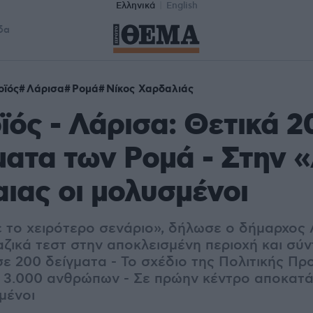
Ελληνικά
English
δα
οϊός
Λάρισα
Ρομά
Νίκος Χαρδαλιάς
ός - Λάρισα: Θετικά 2
ματα των Ρομά - Στην
αιας οι μολυσμένοι
 το χειρότερο σενάριο», δήλωσε ο δήμαρχος
αζικά τεστ στην αποκλεισμένη περιοχή και σύ
ε 200 δείγματα - Το σχέδιο της Πολιτικής Πρ
ν 3.000 ανθρώπων - Σε πρώην κέντρο αποκατ
μένοι