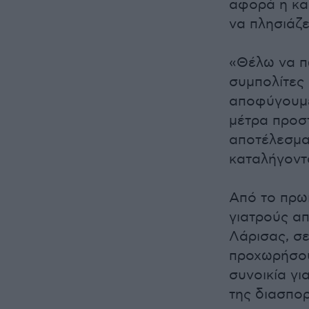
αφορά η καρ
να πλησιάζε
«Θέλω να πω
συμπολίτες 
αποφύγουμε
μέτρα προσ
αποτέλεσμα
καταλήγοντ
Από το πρω
γιατρούς α
Λάρισας, σ
προχωρήσου
συνοικία γι
της διασπορ