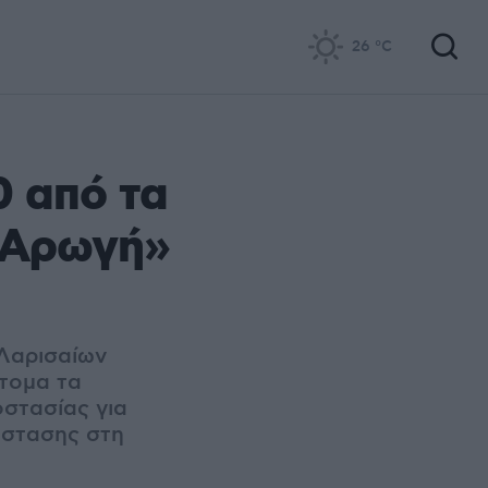
26
°C
0 από τα
 «Αρωγή»
 Λαρισαίων
ντομα τα
οστασίας για
άστασης στη