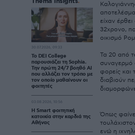
Thema Insights
Καλογιάννης
αποτελέσμα
είχαν έρθει
32χρονο, π
οικισμό Ρομ
30.07.2026, 09:33
Τα 20 από τ
Το DEI College
παρουσιάζει τη Sophia.
συναγερμό σ
Την πρώτη 24/7 βοηθό AI
φορείς και 
που αλλάζει τον τρόπο με
διαβιούν π
τον οποίο μαθαίνουν οι
φοιτητές
διαμορφώνε
03.08.2026, 10:56
Η Smart φοιτητική
Όπως φαίνε
κατοικία στην καρδιά της
τουλάχιστον
Αθήνας
ενώ η ιχνη