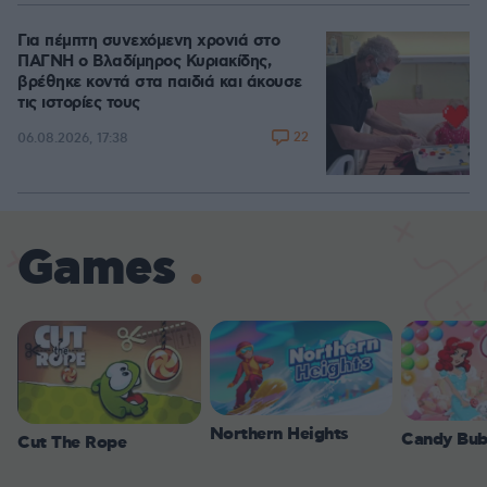
Για πέμπτη συνεχόμενη χρονιά στο
ΠΑΓΝΗ ο Βλαδίμηρος Κυριακίδης,
βρέθηκε κοντά στα παιδιά και άκουσε
τις ιστορίες τους
22
06.08.2026, 17:38
Games
Northern Heights
Candy Bub
Cut The Rope