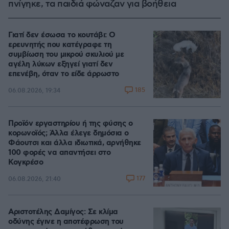
πνίγηκε, τα παιδιά φώναζαν για βοήθεια
Γιατί δεν έσωσα το κουτάβι: Ο
ερευνητής που κατέγραφε τη
συμβίωση του μικρού σκυλιού με
αγέλη λύκων εξηγεί γιατί δεν
επενέβη, όταν το είδε άρρωστο
185
06.08.2026, 19:34
Προϊόν εργαστηρίου ή της φύσης ο
κορωνοϊός; Άλλα έλεγε δημόσια ο
Φάουτσι και άλλα ιδιωτικά, αρνήθηκε
100 φορές να απαντήσει στο
Κογκρέσο
177
06.08.2026, 21:40
Αριστοτέλης Δαμίγος: Σε κλίμα
οδύνης έγινε η αποτέφρωση του