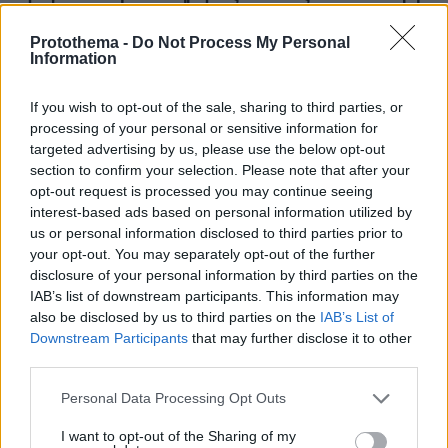
κατηγορούμενοι για την πυρκαγιά στη Βοιωτία
Protothema -
Do Not Process My Personal
Information
ΔΕΙΤΕ ΟΛΕΣ ΤΙΣ ΕΙΔΗΣΕΙΣ
If you wish to opt-out of the sale, sharing to third parties, or
processing of your personal or sensitive information for
targeted advertising by us, please use the below opt-out
ΤΑ ΠΙΟ ΔΗΜΟΦΙΛΗ
section to confirm your selection. Please note that after your
opt-out request is processed you may continue seeing
interest-based ads based on personal information utilized by
us or personal information disclosed to third parties prior to
your opt-out. You may separately opt-out of the further
disclosure of your personal information by third parties on the
IAB’s list of downstream participants. This information may
also be disclosed by us to third parties on the
IAB’s List of
Downstream Participants
that may further disclose it to other
third parties.
Please note that this website/app uses one or more Google
Personal Data Processing Opt Outs
services and may gather and store information including but
not limited to your visit or usage behaviour. You may click to
I want to opt-out of the Sharing of my