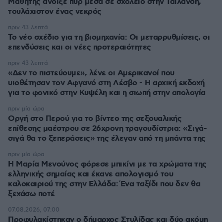
Μαθητής άνοιξε πυρ μέσα σε σχολείο στην Ταϊλάνδη,
τουλάχιστον ένας νεκρός
πριν 43 λεπτά
Το νέο σχέδιο για τη βιομηχανία: Οι μεταρρυθμίσεις, οι
επενδύσεις και οι νέες προτεραιότητες
πριν 43 λεπτά
«Δεν το πιστεύουμε», λένε οι Αμερικανοί που
υιοθέτησαν τον Αφγανό στη Λέσβο - Η αρχική εκδοχή
για το φονικό στην Κυψέλη και η σιωπή στην απολογία
πριν μία ώρα
Οργή στο Περού για το βίντεο της σεξουαλικής
επίθεσης μαέστρου σε 26χρονη τραγουδίστρια: «Σιγά-
σιγά θα το ξεπεράσεις» της έλεγαν από τη μπάντα της
πριν μία ώρα
Η Μαρία Μενούνος φόρεσε μπικίνι με τα χρώματα της
ελληνικής σημαίας και έκανε απολογισμό του
καλοκαιριού της στην Ελλάδα: Ένα ταξίδι που δεν θα
ξεχάσω ποτέ
07.08.2026, 07:00
Προφυλακίστηκαν ο δήμαρχος Στυλίδας και δύο ακόμη