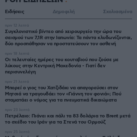
ΡΟΗ ΕΙΔΗΣΕΩΝ
Ειδήσεις
Δημοφιλή
Σχολιασμένα
πριν 12 λεπτά
Συγκλονιστικό βίντεο από χειρουργείο την ώρα του
σεισμού των 7,1R στην Ιαπωνία: Τα πάντα κλυδωνίζονται,
δύο προσπάθησαν να προστατεύσουν τον ασθενή
πριν 18 λεπτά
Οι τελευταίες ημέρες του κουταβιού που ζούσε με
λύκους στην Κεντρική Μακεδονία - Γιατί δεν
περισυνελέγη
πριν 21 λεπτά
Μπορεί ο γιος του Χατζιδάκι να απαγορεύσει στον
Μητσιά να τραγουδάει τον «Γιάννη τον φονιά»; Πού
σταματάει ο νόμος για τα πνευματικά δικαιώματα
πριν 23 λεπτά
Πετρέλαιο: Πιάνει και πάλι τα 83 δολάρια το Brent μετά
το σχέδιο του Ιράν για τα Στενά του Ορμούζ
πριν 25 λεπτά