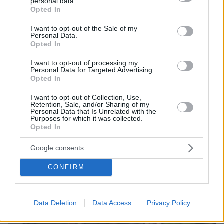
personal data.
grant or deny consent to Google and its third-party tags to
Opted In
use your data for below specified purposes in below Google
consent section.
I want to opt-out of the Sale of my
Personal Data.
Opted In
I want to opt-out of processing my
Personal Data for Targeted Advertising.
Opted In
06.08.2026, 23:17
I want to opt-out of Collection, Use,
Στη ΓΑΔΑ κρατείται η 46χρονη που κατηγορείται
Retention, Sale, and/or Sharing of my
Personal Data that Is Unrelated with the
για την επίθεση στη Marfin, δείτε βίντεο και
Purposes for which it was collected.
φωτογραφίες
Opted In
Google consents
CONFIRM
Data Deletion
Data Access
Privacy Policy